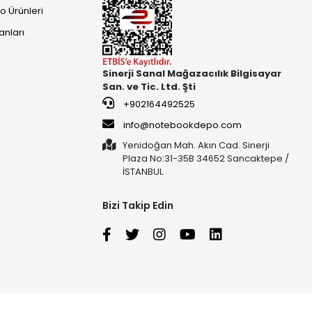
o Ürünleri
anları
Sinerji Sanal Mağazacılık Bilgisayar
San. ve Tic. Ltd. Şti
+902164492525
info@notebookdepo.com
Yenidoğan Mah. Akın Cad. Sinerji
Plaza No:31-35B 34652 Sancaktepe /
İSTANBUL
Bizi Takip Edin