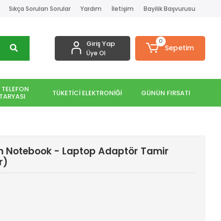
Sıkça Sorulan Sorular
Yardım
İletişim
Bayilik Başvurusu
0
Giriş Yap
Sepetim
Üye Ol
 TELEFON
TÜKETİCİ ELEKTRONİĞİ
GÜNÜN FIRSATI
TARYASI
m Notebook - Laptop Adaptör Tamir
r)