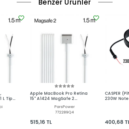
Benzer Ürünler
,
Apple MacBook Pro Retina
CASPER (PİN
ip
15" A1424 MagSafe 2
230W Note
Adaptör Kablosu
Adaptör T
ci
ParsPower
772289Q4
515,16 TL
400,68 T