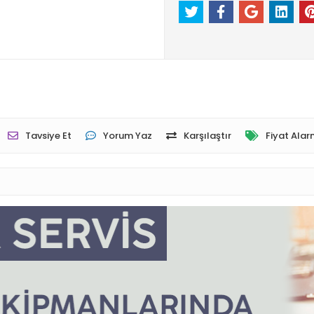
Tavsiye Et
Yorum Yaz
Karşılaştır
Fiyat Alar