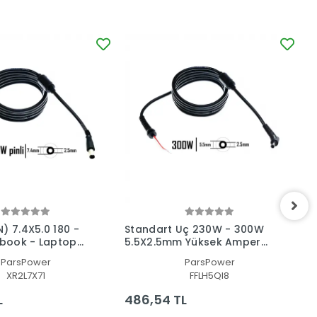
) 7.4X5.0 180 -
Standart Uç 230W - 300W
A
book - Laptop
5.5X2.5mm Yüksek Amper
L
amir Kablosu
Notebook - Laptop
K
ParsPower
ParsPower
Adaptör Tamir Kablosu
XR2L7X71
FFLH5QI8
L
486,54 TL
7