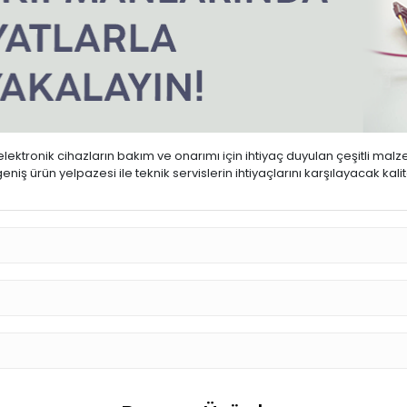
ktronik cihazların bakım ve onarımı için ihtiyaç duyulan çeşitli malz
iş ürün yelpazesi ile teknik servislerin ihtiyaçlarını karşılayacak kal