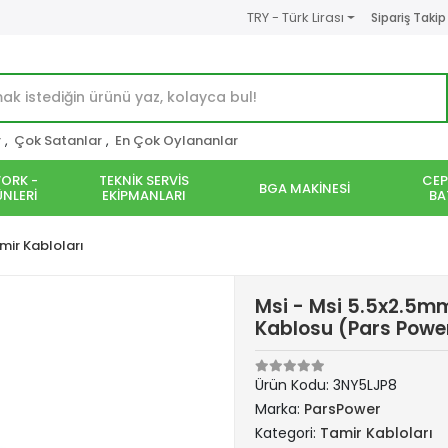
TRY - Türk Lirası
Sipariş Takip
r
,
Çok Satanlar
,
En Çok Oylananlar
ORK -
TEKNİK SERVİS
CEP
BGA MAKİNESİ
NLERİ
EKİPMANLARI
BA
mir Kabloları
Msi - Msi 5.5x2.5m
Kablosu (Pars Powe
Ürün Kodu:
3NY5LJP8
Marka:
ParsPower
Kategori:
Tamir Kabloları