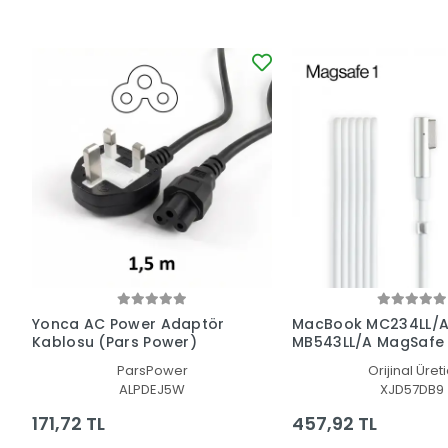
Yonca AC Power Adaptör
MacBook MC234LL/A
Kablosu (Pars Power)
MB543LL/A MagSafe 1 L T
Adaptör Kablosu
ParsPower
Orijinal Üreti
ALPDEJ5W
XJD57DB9
171,72 TL
457,92 TL