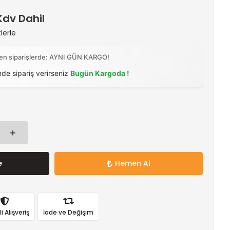
 Kdv Dahil
lerle
ilen siparişlerde: AYNI GÜN KARGO!
nde sipariş verirseniz
Bugün Kargoda !
e
Hemen Al
 Alışveriş
İade ve Değişim