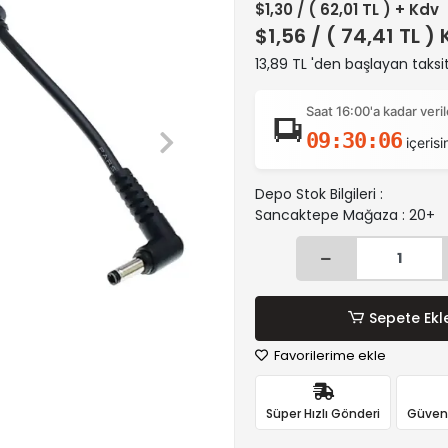
$1,30
/ ( 62,01 TL ) + Kdv
$1,56
/ ( 74,41 TL )
13,89 TL 'den başlayan taksit
Saat 16:00'a kadar ver
09:30:06
içerisi
Depo Stok Bilgileri :
Sancaktepe Mağaza : 20+
Sepete Ekl
Favorilerime ekle
Süper Hızlı Gönderi
Güvenli