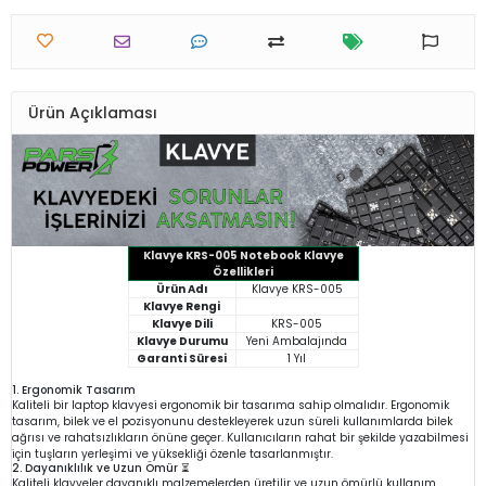
Ürün Açıklaması
Klavye KRS-005 Notebook Klavye
Özellikleri
Ürün Adı
Klavye KRS-005
Klavye Rengi
Klavye Dili
KRS-005
Klavye Durumu
Yeni Ambalajında
Garanti Süresi
1 Yıl
1. Ergonomik Tasarım
Kaliteli bir laptop klavyesi ergonomik bir tasarıma sahip olmalıdır. Ergonomik
tasarım, bilek ve el pozisyonunu destekleyerek uzun süreli kullanımlarda bilek
ağrısı ve rahatsızlıkların önüne geçer. Kullanıcıların rahat bir şekilde yazabilmesi
için tuşların yerleşimi ve yüksekliği özenle tasarlanmıştır.
2. Dayanıklılık ve Uzun Ömür ⏳
Kaliteli klavyeler dayanıklı malzemelerden üretilir ve uzun ömürlü kullanım