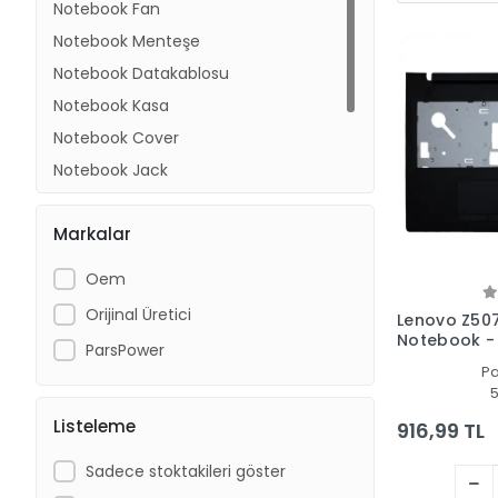
Notebook Fan
Notebook Menteşe
Notebook Datakablosu
Notebook Kasa
Notebook Cover
Notebook Jack
Bga Chip
Markalar
Notebook Entegre
Oem
Orijinal Üretici
Lenovo Z50
Notebook -
ParsPower
Kasa
P
5
Listeleme
916,99 TL
Sadece stoktakileri göster