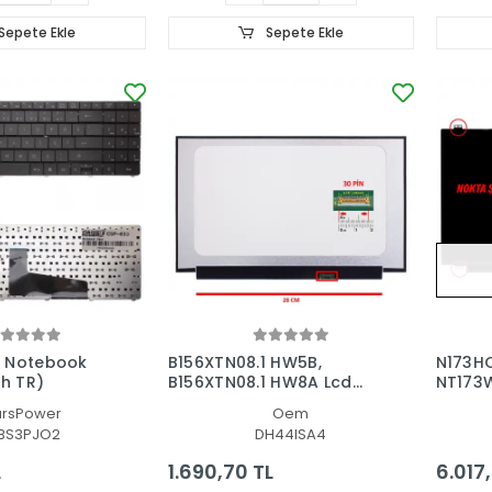
Sepete Ekle
Sepete Ekle
 Notebook
B156XTN08.1 HW5B,
N173HC
ah TR)
B156XTN08.1 HW8A Lcd
NT173
Led Ekran - Panel
Notebo
arsPower
Oem
BS3PJO2
DH44ISA4
L
1.690,70 TL
6.017