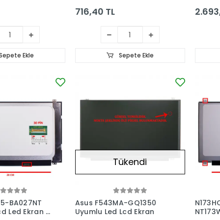
716,40 TL
2.693
Sepete Ekle
Sepete Ekle
Tükendi
 15-BA027NT
Asus F543MA-GQ1350
N173HC
cd Led Ekran -
Uyumlu Led Lcd Ekran
NT173