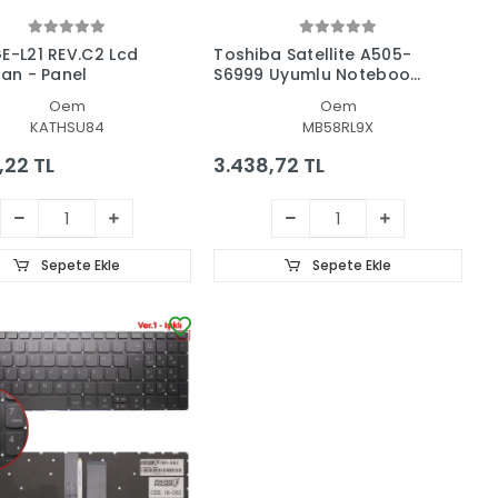
E-L21 REV.C2 Lcd
Toshiba Satellite A505-
ran - Panel
S6999 Uyumlu Notebook
Lcd Ekran
Oem
Oem
KATHSU84
MB58RL9X
,22 TL
3.438,72 TL
Sepete Ekle
Sepete Ekle