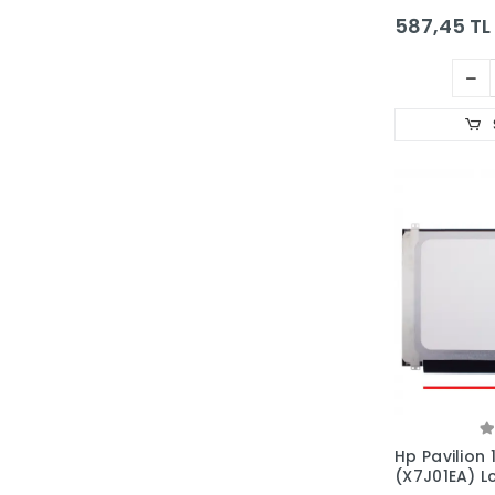
587,45 TL
Hp Pavilion
(X7J01EA) L