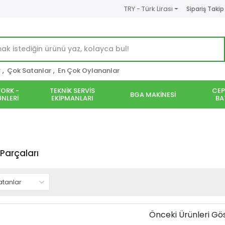
TRY - Türk Lirası
Sipariş Takip
r
,
Çok Satanlar
,
En Çok Oylananlar
ORK -
TEKNİK SERVİS
CEP
BGA MAKİNESİ
NLERİ
EKİPMANLARI
BA
Parçaları
Önceki Ürünleri Gö