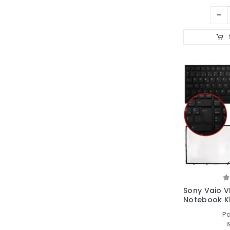
Sony Vaio 
Notebook Kl
TR)
P