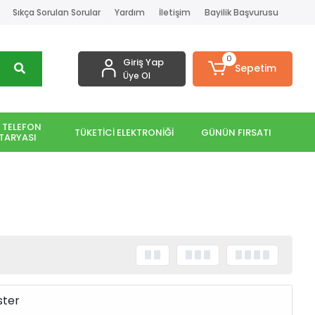
Sıkça Sorulan Sorular
Yardım
İletişim
Bayilik Başvurusu
0
Giriş Yap
Sepetim
Üye Ol
 TELEFON
TÜKETİCİ ELEKTRONİĞİ
GÜNÜN FIRSATI
TARYASI
ster