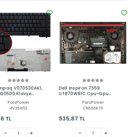
mpaq V070530AK1,
Dell inspiron 7559
Q0500 Klavye
UTB70W81C Cpu-Gpu
 TR)
Fan - İşlemci Fanı
ParsPower
ParsPower
4V25XFIZ
CNS55K73
6 TL
535,87 TL