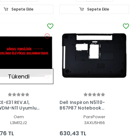
Sepete Ekle
Sepete Ekle
Tükendi
E-E31 REV.A1,
Dell Inspiron N5110-
WDM-N11 Uyumlu
B67P87 Notebook
ok Led Ekran
Uyumlu Alt Kasa
Oem
ParsPower
L3MI12J2
3AXU5H66
,76 TL
630,43 TL