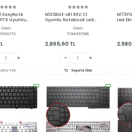
l EasyNote
N133BGE-LB1 REV.C1
N173FG
1TK Uyumlu
Uyumlu Notebook Led
Led Ek
ed Ekran
Ekran
Oem
Oem
21Q6OTX
TOM43CM6
TL
2.865,60 TL
2.980
tokta Yok
Sepete Ekle