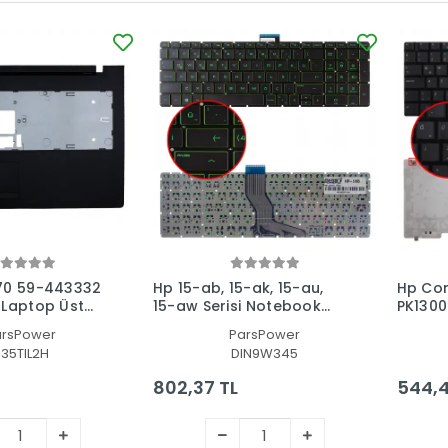
70 59-443332
Hp 15-ab, 15-ak, 15-au,
Hp Co
 Laptop Üst
15-aw Serisi Notebook
PK1300
Klavyesi (Siyah TR)
(Siyah
arsPower
ParsPower
35TIL2H
DIN9W345
802,37 TL
544,4