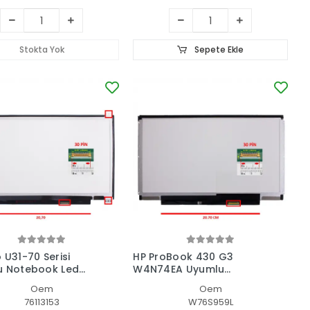
Stokta Yok
Sepete Ekle
 U31-70 Serisi
HP ProBook 430 G3
u Notebook Led
W4N74EA Uyumlu
Notebook Led Ekran
Oem
Oem
76113153
W76S959L