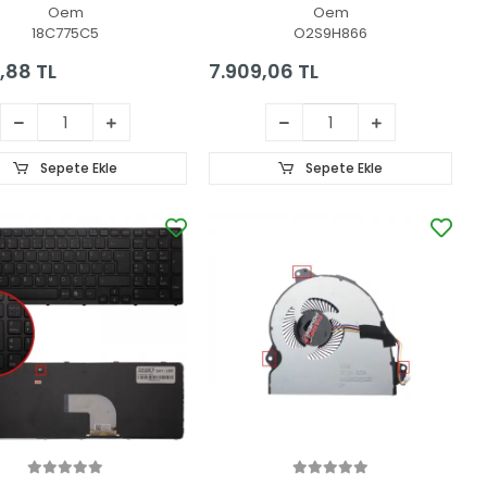
ok Led Ekran
Oem
Oem
18C775C5
O2S9H866
,88 TL
7.909,06 TL
Sepete Ekle
Sepete Ekle