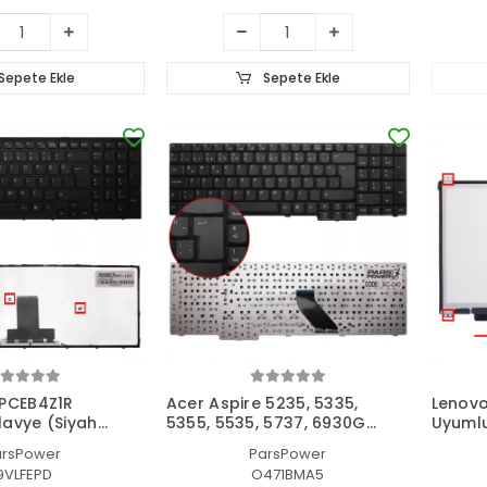
Sepete Ekle
Sepete Ekle
VPCEB4Z1R
Acer Aspire 5235, 5335,
Lenovo
avye (Siyah
5355, 5535, 5737, 6930G,
Uyuml
9300, 5235, 5635G Serisi
Ekran
arsPower
ParsPower
Notebook Klavye (Siyah
I9VLFEPD
O471BMA5
TR)