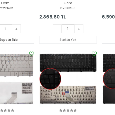
Notebo
Oem
Oem
YYV2K36
N73I85S3
2.865,60 TL
6.590
Sepete Ekle
Stokta Yok