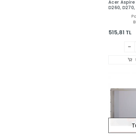
Acer Aspire
D260, D270,
Notebook K
P
TR)
B
515,81 TL
T