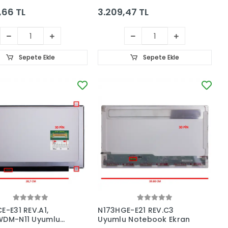
,66 TL
3.209,47 TL
Sepete Ekle
Sepete Ekle
E-E31 REV.A1,
N173HGE-E21 REV.C3
WDM-N11 Uyumlu
Uyumlu Notebook Ekran