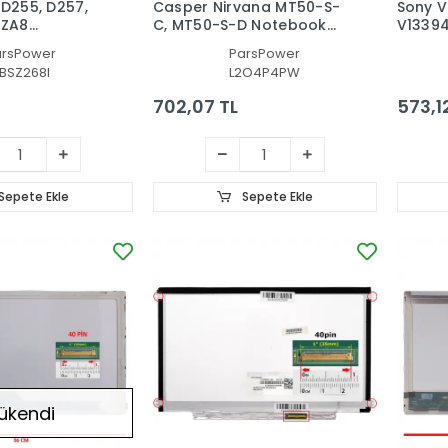
 D255, D257,
Casper Nirvana MT50-S-
Sony V
 ZA8
C, MT50-S-D Notebook
V13394
lavye (Beyaz
Klavye (Siyah TR)
SEGSQ
arsPower
ParsPower
Klavye
BSZ268I
L2O4P4PW
702,07 TL
573,1
Sepete Ekle
Sepete Ekle
ükendi