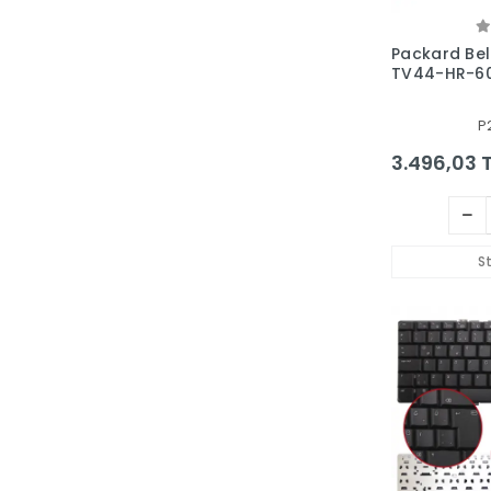
Packard Bel
TV44-HR-60
Notebook L
P
3.496,03 
S