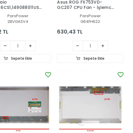
aio
Asus ROG FX753VD-
6CS1,149088011USX
GC207 CPU Fan - İşlemci
 1D Notebook
Fanı
ParsPower
ParsPower
 (Siyah TR)
2BVGASV4
G64FH622
2 TL
630,43 TL
Sepete Ekle
Sepete Ekle