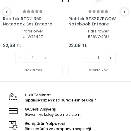
Realtek RTD2136R
Richtek RT8207PGQW
Notebook Ses Entegre
Notebook Entegre
ParsPower
ParsPower
UJW78427
588VO4DU
22,68 TL
22,68 TL
Stokta Yok
Stokta Yok
Hızlı Teslimat
Siparişleriniz en kısa sürede elinize ulaşır.
Güvenli Alışveriş
Güvenli ve kolay ödeme sistemi
Geniş Ürün Yelpazesi
Binlerce ürün ve kampanya seçeneği