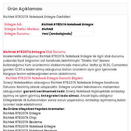
Ürün Açıklaması
Richtek RT8207A
Notebook
Entegre Özellikleri:
Entegre Adı:
Richtek RT8207A Notebook Entegre
Entegre Üretici Markası:
Richtek
Entegre Durumu :
Yeni (Ambalajında)
Richtek RT8207A Entegre
Stok Durumu:
İncelemekte olduğunuz
Richtek RT8207A
Notebook Entegre
ile ilgili stok durumu
yukarıda fiyat bilgisinin üst tarafında belirtilmiştir. "Stokta Var" ibaresi
kullandığımız tüm ürünlerimiz stoklarımızda mevcuttur. Hafta içi 16:30, Cumartesi
günleri 12:30 a kadar almış olduğunuz bütün ürünlerin aynı gün içerisinde
Kargoya teslim edileceğinden emin
olabilirsiniz.
Richtek RT8207A
Notebook Entegre
Garanti Bilgileri:
Sinerji Notebooktan alacağınız Richtek RT8207A
Notebook Entegre
tarafınıza
Faturası Kesilmiş olarak ulaşacaktır. Entegre ürünleri teknikservis malzemesi
olduğundan
garanti verilmemektedir.
Sinerji Notebook Hiçbirşekilde ambalajı
açılmış ve işlem görmüş
Entegreleri iade almaz.
Ancak toplu aldığınız
Entegrelerde ilk kullanımdan sonra sorun yaşarsanız; ambalajı açılmamış kalan
ürünleri iade edebilirsiniz.
Bu Ürüne Ulaşırken Yapılan Aramalar:
Richtek RT8207A Entegre
Richtek RT8207A Chip
Richtek RT8207A
Besleme
Richtek RT8207A Notebook Entegre
Richtek RT8207A Notebook Besleme