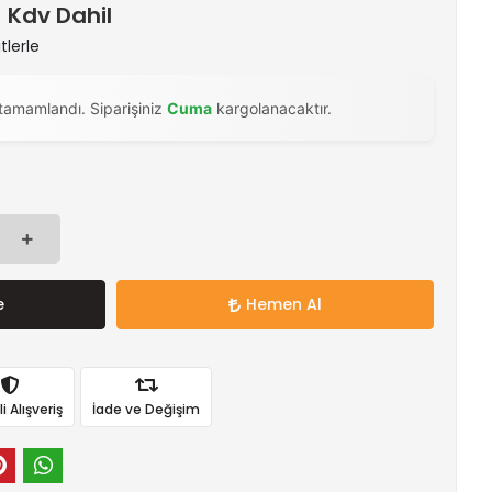
) Kdv Dahil
tlerle
tamamlandı. Siparişiniz
Cuma
kargolanacaktır.
e
Hemen Al
 Alışveriş
İade ve Değişim