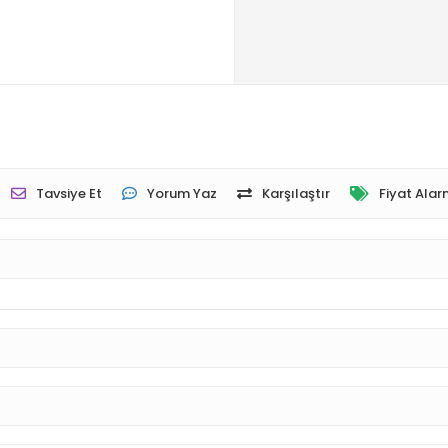
Tavsiye Et
Yorum Yaz
Karşılaştır
Fiyat Alar