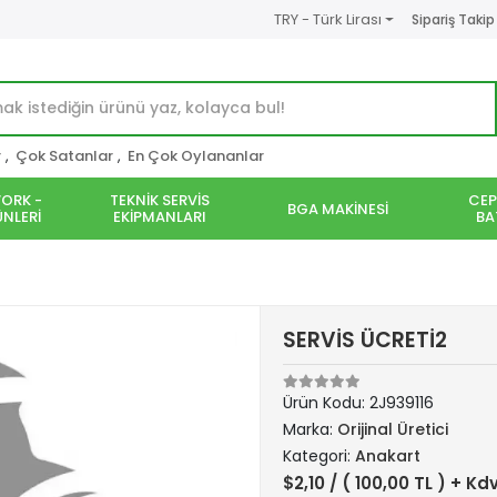
TRY - Türk Lirası
Sipariş Takip
r
,
Çok Satanlar
,
En Çok Oylananlar
ORK -
TEKNİK SERVİS
CEP
BGA MAKİNESİ
NLERİ
EKİPMANLARI
BA
SERVİS ÜCRETİ2
Ürün Kodu:
2J939116
Marka:
Orijinal Üretici
Kategori:
Anakart
$2,10
/ ( 100,00 TL ) + Kd