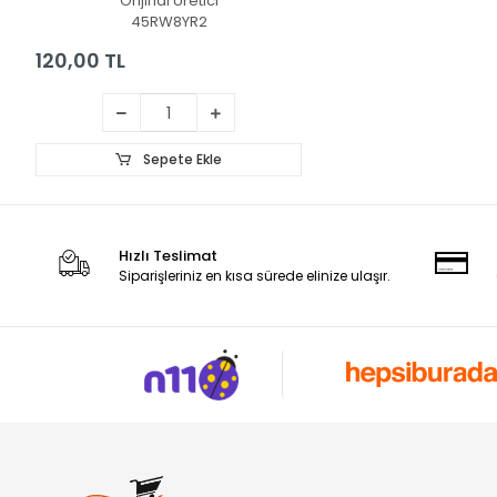
Orijinal Üretici
45RW8YR2
120,00 TL
Sepete Ekle
Hızlı Teslimat
Siparişleriniz en kısa sürede elinize ulaşır.