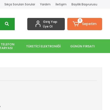
Sıkça Sorulan Sorular
Yardım
İletişim
Bayilik Başvurusu
0
Giriş Yap
Sepetim
Üye Ol
 TELEFON
TÜKETİCİ ELEKTRONİĞİ
GÜNÜN FIRSATI
TARYASI
v