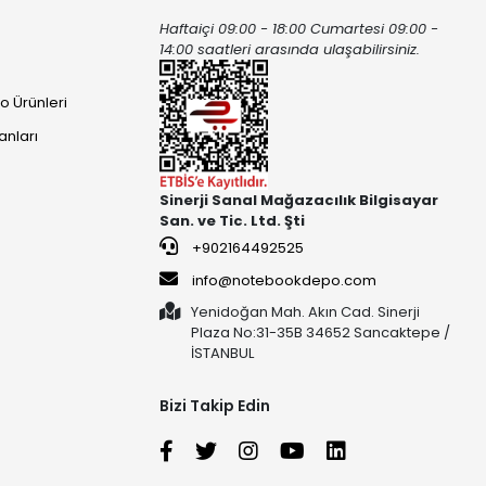
Haftaiçi 09:00 - 18:00 Cumartesi 09:00 -
ı
14:00 saatleri arasında ulaşabilirsiniz.
o Ürünleri
anları
Sinerji Sanal Mağazacılık Bilgisayar
San. ve Tic. Ltd. Şti
+902164492525
info@notebookdepo.com
Yenidoğan Mah. Akın Cad. Sinerji
Plaza No:31-35B 34652 Sancaktepe /
İSTANBUL
Bizi Takip Edin