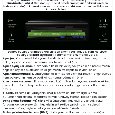
bilgisayarların daha stabil ve kesintisiz çalışmasına yardımcı olur.
Sürdürülebilirlik ♻️
Geri dönüştürülebilir malzemeler kullanılarak üretilen
bataryalar, doğal kaynakların korunmasına ve atık miktarının azaltılmasına
katkıda bulunur.
Laptop bataryalarımızda güvenlik en önemli şartımızdır. Tüm Notebook
bataryalarında aşağıdaki koruma mekanizmaları vardır:
Aşırı Şarj Koruması ⚡
Bataryanın belirli bir voltaj seviyesinin üzerine çıkmasını
önler, böylece bataryanın ömrünü uzatır ve güvenliği artırır.
Aşırı Deşarj Koruması :
Bataryanın belirli bir voltaj seviyesinin altına düşmesini
engeller, böylece hücrelerin zarar görmesini ve kapasite kaybını önler.
Aşırı Akım Koruması ⚠️
Bataryadan aşırı miktarda akım çekilmesini engelleyerek
hem bataryanın hem de bağlı cihazın zarar görmesini önler.
Kısa Devre Koruması :
Bataryada veya bağlı cihazda meydana gelebilecek kısa
devre durumlarını tespit eder ve sistemi kapatarak yangın veya patlama riskini
azaltır.
Sıcaklık Koruması :
Bataryanın sıcaklık seviyesini izler ve aşırı ısınma
durumlarında sistemi kapatarak termal runaway (termal kaçış) riskini azaltır.
Dengeleme (Balancing) Sistemi ⚖️
Bataryanın hücreleri arasındaki voltaj
farklarını dengeleyerek tüm hücrelerin eşit şekilde şarj olmasını ve deşarj
olmasını sağlar, böylece bataryanın genel ömrünü uzatır.
Batarya Yönetim Sistemi (BMS) :
Bataryanın voltaj, akım, sıcaklık ve diğer