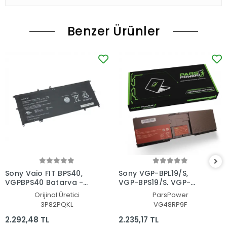
Benzer Ürünler
Sony Vaio FIT BPS40,
Sony VGP-BPL19/S,
VGPBPS40 Batarya -
VGP-BPS19/S, VGP-
Pil
BPX19/S Batarya - Pil
Orijinal Üretici
ParsPower
(Pars Power)
3P82PQKL
VG48RP9F
2.292,48 TL
2.235,17 TL