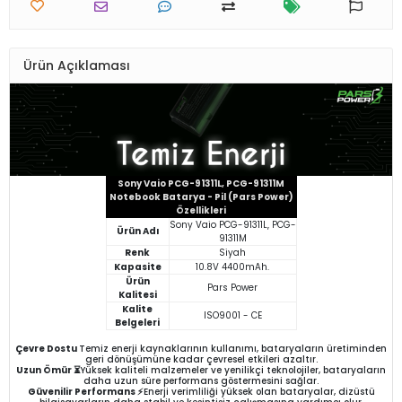
Ürün Açıklaması
Sony Vaio PCG-91311L, PCG-91311M
Notebook Batarya - Pil (Pars Power)
Özellikleri
Sony Vaio PCG-91311L, PCG-
Ürün Adı
91311M
Renk
Siyah
Kapasite
10.8V 4400mAh.
Ürün
Pars Power
Kalitesi
Kalite
ISO9001 - CE
Belgeleri
Çevre Dostu
Temiz enerji kaynaklarının kullanımı, bataryaların üretiminden
geri dönüşümüne kadar çevresel etkileri azaltır.
Uzun Ömür ⏳
Yüksek kaliteli malzemeler ve yenilikçi teknolojiler, bataryaların
daha uzun süre performans göstermesini sağlar.
Güvenilir Performans ⚡
Enerji verimliliği yüksek olan bataryalar, dizüstü