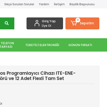
Sıkça Sorulan Sorular
Yardım
İletişim
Bayilik Başvurusu
0
Giriş Yap
Sepetim
Üye Ol
 TELEFON
TÜKETİCİ ELEKTRONİĞİ
GÜNÜN FIRSATI
TARYASI
os Programlayıcı Cihazı ITE-ENE-
ü ve 12 Adet Flexli Tam Set
cı