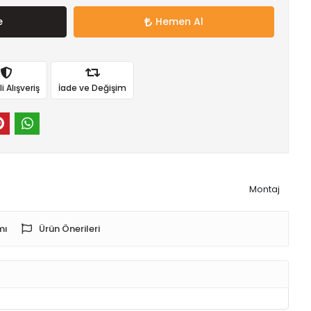
e
Hemen Al
 Alışveriş
İade ve Değişim
Montaj
mı
Ürün Önerileri