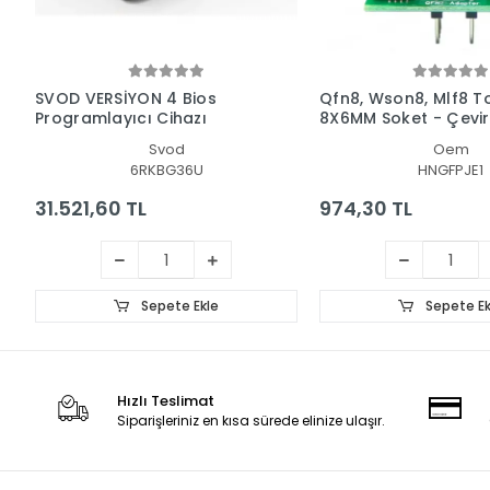
SVOD VERSİYON 4 Bios
Qfn8, Wson8, Mlf8 T
Programlayıcı Cihazı
8X6MM Soket - Çeviri
Adaptör
Svod
Oem
6RKBG36U
HNGFPJE1
31.521,60 TL
974,30 TL
Sepete Ekle
Sepete Ek
Hızlı Teslimat
Siparişleriniz en kısa sürede elinize ulaşır.