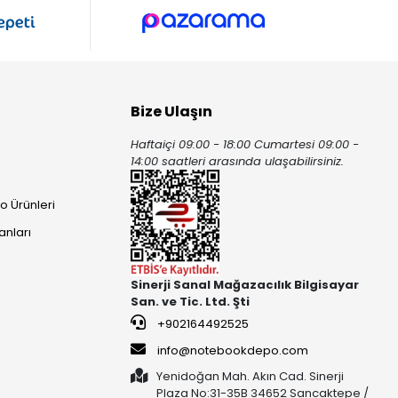
Bize Ulaşın
Haftaiçi 09:00 - 18:00 Cumartesi 09:00 -
ı
14:00 saatleri arasında ulaşabilirsiniz.
o Ürünleri
anları
Sinerji Sanal Mağazacılık Bilgisayar
San. ve Tic. Ltd. Şti
+902164492525
info@notebookdepo.com
Yenidoğan Mah. Akın Cad. Sinerji
Plaza No:31-35B 34652 Sancaktepe /