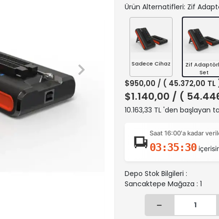
Ürün Alternatifleri: Zif Adapt
Sadece Cihaz
Zif Adaptör
Set
$950,00
/ ( 45.372,00 TL
$1.140,00
/ ( 54.44
10.163,33 TL 'den başlayan ta
Saat 16:00'a kadar ver
03:35:30
içerisi
Depo Stok Bilgileri :
Sancaktepe Mağaza : 1