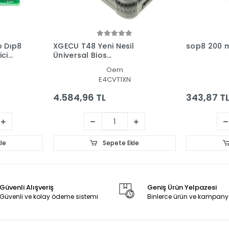
o Dıp8
XGECU T48 Yeni Nesil
sop8 200 mi
ci
Üniversal Bios
Programlayıcı
Oem
E4CVT1XN
4.584,96 TL
343,87 T
le
Sepete Ekle
Güvenli Alışveriş
Geniş Ürün Yelpazesi
Güvenli ve kolay ödeme sistemi
Binlerce ürün ve kampany