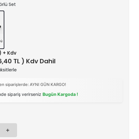
örlü Set
lü
 ) + Kdv
6,40 TL ) Kdv Dahil
ksitlerle
ilen siparişlerde: AYNI GÜN KARGO!
nde sipariş verirseniz
Bugün Kargoda !