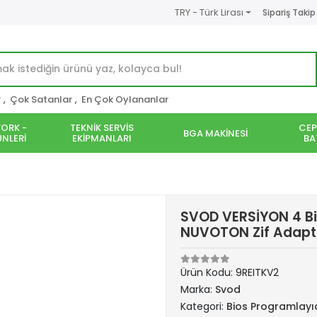
TRY - Türk Lirası
Sipariş Takip
r
,
Çok Satanlar
,
En Çok Oylananlar
ORK -
TEKNİK SERVİS
CEP
BGA MAKİNESİ
NLERİ
EKİPMANLARI
BA
SVOD VERSİYON 4 Bi
NUVOTON Zif Adaptör
Ürün Kodu:
9REITKV2
Marka:
Svod
Kategori:
Bios Programlayı