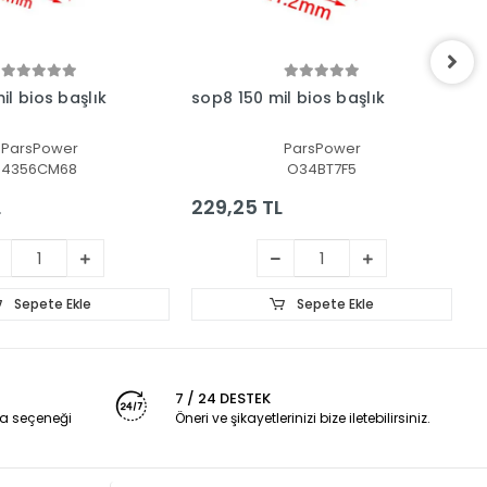
l bios başlık
sop8 150 mil bios başlık
T
Ç
ParsPower
ParsPower
4356CM68
O34BT7F5
L
229,25 TL
5
Sepete Ekle
Sepete Ekle
7 / 24 DESTEK
a seçeneği
Öneri ve şikayetlerinizi bize iletebilirsiniz.