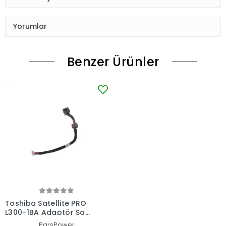
Yorumlar
Benzer Ürünler
Toshiba Satellite PRO
L300-1BA Adaptör Şarj
Soketi - Dc Power Jack
ParsPower