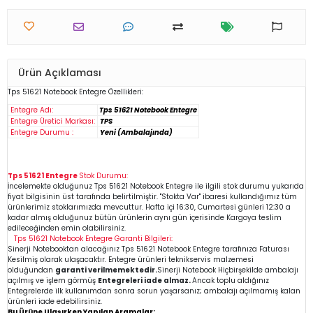
Ürün Açıklaması
Tps 51621
Notebook
Entegre Özellikleri:
Entegre Adı:
Tps 51621 Notebook Entegre
Entegre Üretici Markası:
TPS
Entegre Durumu :
Yeni (Ambalajında)
Tps 51621 Entegre
Stok Durumu:
İncelemekte olduğunuz
Tps 51621
Notebook Entegre
ile ilgili stok durumu yukarıda
fiyat bilgisinin üst tarafında belirtilmiştir. "Stokta Var" ibaresi kullandığımız tüm
ürünlerimiz stoklarımızda mevcuttur. Hafta içi 16:30, Cumartesi günleri 12:30 a
kadar almış olduğunuz bütün ürünlerin aynı gün içerisinde Kargoya teslim
edileceğinden emin
olabilirsiniz.
Tps 51621
Notebook Entegre
Garanti Bilgileri:
Sinerji Notebooktan alacağınız Tps 51621
Notebook Entegre
tarafınıza Faturası
Kesilmiş olarak ulaşacaktır. Entegre ürünleri teknikservis malzemesi
olduğundan
garanti verilmemektedir.
Sinerji Notebook Hiçbirşekilde ambalajı
açılmış ve işlem görmüş
Entegreleri iade almaz.
Ancak toplu aldığınız
Entegrelerde ilk kullanımdan sonra sorun yaşarsanız; ambalajı açılmamış kalan
ürünleri iade edebilirsiniz.
Bu Ürüne Ulaşırken Yapılan Aramalar: