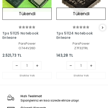
Tükendi
Tükendi
Tps 51125 Notebook
Tps 51124 Notebook
Entegre
Entegre
ParsPower
ParsPower
O744V26D
Z7F32TRL
2.521,73 TL
143,28 TL
Stokta Yok
Stokta Yok
Hızlı Teslimat
Siparişleriniz en kısa sürede elinize ulaşır.
Güvenli Alışveriş