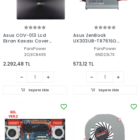
Asus COV-013 Lcd
Asus ZenBook
Ekran Kasası Cover
UX303UB-TR761SQ
Bezel - Çerçeve Set
VGA-GPU Fan - Ekran
ParsPower
ParsPower
Kartı Fanı
2Q3C84X5
6ND23L7X
2.292,48 TL
573,12 TL
Sepete Ekle
Sepete Ekle