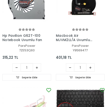
Hp Pavilion G62T-100
Macbook Air
Notebook Uyumlu Fan
MJVM2LL/A Uyumlu
Notebook Fan
ParsPower
ParsPower
7ZE53Q93
Y9569477
315,22 TL
401,18 TL
Sepete Ekle
Sepete Ekle