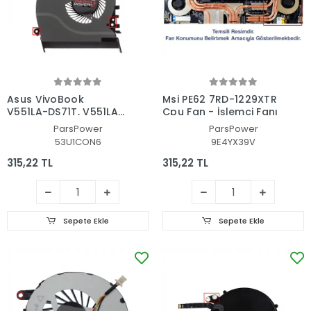
Asus VivoBook
Msi PE62 7RD-1229XTR
V551LA-DS71T, V551LA-
Cpu Fan - İşlemci Fanı
DH51T CPU Fan -
ParsPower
ParsPower
İşlemci Fanı
53U1CON6
9E4YX39V
315,22 TL
315,22 TL
Sepete Ekle
Sepete Ekle