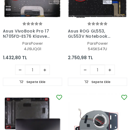
Asus VivoBook Pro 17
Asus ROG GL553,
N705FD-ES76 Klavye
GL553V Notebook
Işıklı (Siyah TR)
Klavye Işıklı (Siyah TR)
ParsPower
ParsPower
4J19JQG1
54SKS47U
1.432,80 TL
2.750,98 TL
Sepete Ekle
Sepete Ekle