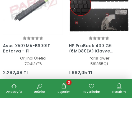
Asus X507MA-BR001T
HP ProBook 430 G6
Batarya - Pil
(6MQ80EA) Klavye
(Siyah TR)
Orijinal Üretici
ParsPower
7O4I3YF6
581855Q1
2.292,48 TL
1.662,05 TL
0
Anasayfa
Ürünler
Sepetim
Favorilerim
Hesabım
Sepete Ekle
Sepete Ekle