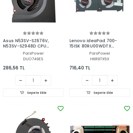
Asus N53SV-SZ676V,
Lenovo ideaPad 700-
N53SV-SZ948D CPU
15ISK 80RU00WDTX
Fan - İşlemci Fanı
Cpu Fan - İşlemci Fanı
ParsPower
ParsPower
DUO749ES
H6R9TX5X
286,56 TL
716,40 TL
Sepete Ekle
Sepete Ekle