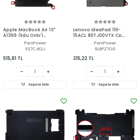
Apple MacBook Air 13"
Lenovo ideaPad 110-
A1369 (Edu Only)
15ACL 80TJ00VTX Cpu
MD508LL/A* CPU Fan -
Fan - İşlemci Fanı
ParsPower
ParsPower
İşlemci Fanı
527CJ62J
5L9PZ7OG
515,81 TL
315,22 TL
Sepete Ekle
Sepete Ekle