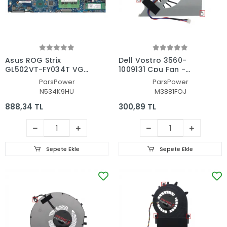
Asus ROG Strix
Dell Vostro 3560-
GL502VT-FY034T VGA-
1009131 Cpu Fan -
GPU Fan - Ekran Kartı
İşlemci Fanı
ParsPower
ParsPower
Fanı
N534K9HU
M3881FOJ
888,34 TL
300,89 TL
Sepete Ekle
Sepete Ekle