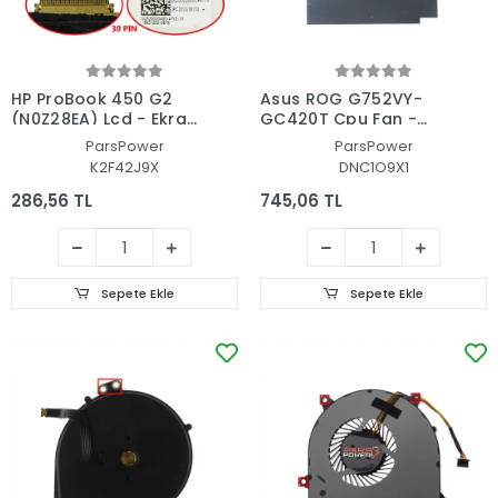
HP ProBook 450 G2
Asus ROG G752VY-
(N0Z28EA) Lcd - Ekran
GC420T Cpu Fan -
Data Flex Kablosu
İşlemci Fanı
ParsPower
ParsPower
K2F42J9X
DNC1O9X1
286,56 TL
745,06 TL
Sepete Ekle
Sepete Ekle