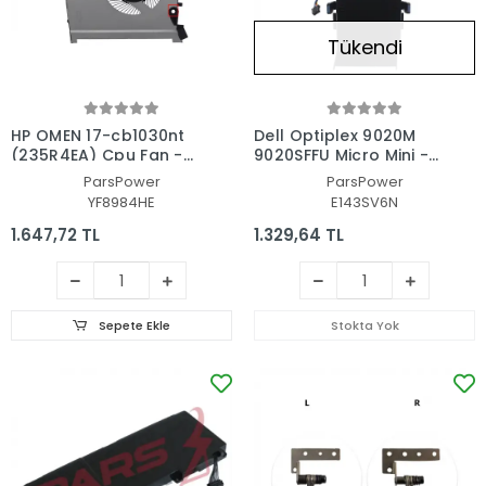
Tükendi
HP OMEN 17-cb1030nt
Dell Optiplex 9020M
(235R4EA) Cpu Fan -
9020SFFU Micro Mini -
İşlemci Fanı
MasaÜstü PC Fan
ParsPower
ParsPower
YF8984HE
E143SV6N
1.647,72 TL
1.329,64 TL
Sepete Ekle
Stokta Yok