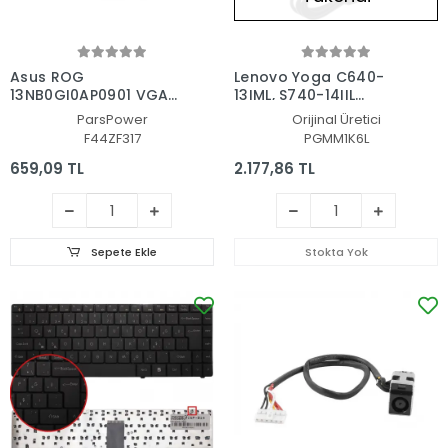
Asus ROG
Lenovo Yoga C640-
13NB0GI0AP0901 VGA-
13IML, S740-14IIL
GPU Fan - Ekran Kartı
Adaptör Şarj Aleti-
ParsPower
Orijinal Üretici
Fanı
Cihazı
F44ZF317
PGMM1K6L
659,09 TL
2.177,86 TL
Sepete Ekle
Stokta Yok