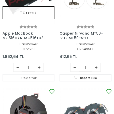
Tükendi
Apple MacBook
Casper Nirvana MT50-
MC516LL/A, MC516TU/A
S-C, MT50-S-D
Notebook Batarya - Pil
Notebook Menteşe
ParsPower
ParsPower
(Pars Power)
Seti
91R25I5J
OZ5495CF
1.862,64 TL
412,65 TL
Stokta Yok
Sepete Ekle