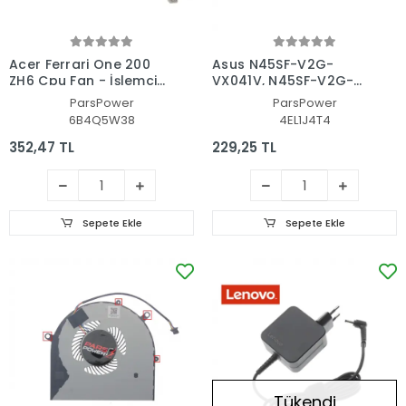
Acer Ferrari One 200
Asus N45SF-V2G-
ZH6 Cpu Fan - İşlemci
VX041V, N45SF-V2G-
Fanı
VX042V CPU Fan -
ParsPower
ParsPower
İşlemci Fanı
6B4Q5W38
4EL1J4T4
352,47 TL
229,25 TL
Sepete Ekle
Sepete Ekle
Tükendi