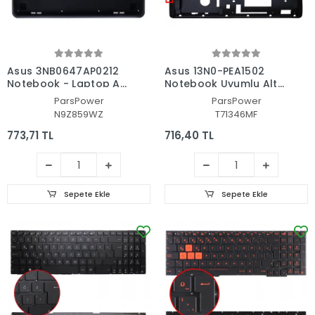
Asus 3NB0647AP0212
Asus 13N0-PEA1502
Notebook - Laptop Alt
Notebook Uyumlu Alt
Kasa
Kasa
ParsPower
ParsPower
N9Z859WZ
T71346MF
773,71 TL
716,40 TL
Sepete Ekle
Sepete Ekle