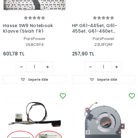
Hasse SW9 Notebook
HP G61-445et, G61-
Klavye (Siyah TR)
455et, G61-460et
Adaptör Şarj Soketi -
ParsPower
ParsPower
Dc Power Jack
VIL8C9Y4
23U1FQRF
601,78 TL
257,90 TL
Sepete Ekle
Sepete Ekle