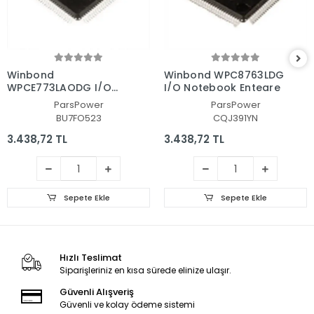
Winbond
Winbond WPC8763LDG
WPCE773LAODG I/O
I/O Notebook Entegre
Notebook Entegre
ParsPower
ParsPower
BU7FO523
CQJ391YN
3.438,72 TL
3.438,72 TL
Sepete Ekle
Sepete Ekle
Hızlı Teslimat
Siparişleriniz en kısa sürede elinize ulaşır.
Güvenli Alışveriş
Güvenli ve kolay ödeme sistemi