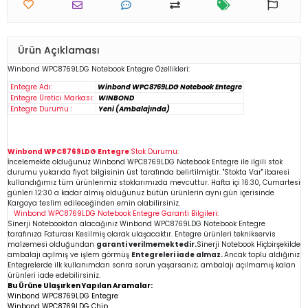
Ürün Açıklaması
Winbond WPC8769LDG
Notebook
Entegre Özellikleri:
Entegre Adı:
Winbond WPC8769LDG Notebook Entegre
Entegre Üretici Markası:
WINBOND
Entegre Durumu :
Yeni (Ambalajında)
Winbond WPC8769LDG Entegre
Stok Durumu:
İncelemekte olduğunuz
Winbond WPC8769LDG
Notebook Entegre
ile ilgili stok
durumu yukarıda fiyat bilgisinin üst tarafında belirtilmiştir. "Stokta Var" ibaresi
kullandığımız tüm ürünlerimiz stoklarımızda mevcuttur. Hafta içi 16:30, Cumartesi
günleri 12:30 a kadar almış olduğunuz bütün ürünlerin aynı gün içerisinde
Kargoya teslim edileceğinden emin
olabilirsiniz.
Winbond WPC8769LDG
Notebook Entegre
Garanti Bilgileri:
Sinerji Notebooktan alacağınız Winbond WPC8769LDG
Notebook Entegre
tarafınıza Faturası Kesilmiş olarak ulaşacaktır. Entegre ürünleri teknikservis
malzemesi olduğundan
garanti verilmemektedir.
Sinerji Notebook Hiçbirşekilde
ambalajı açılmış ve işlem görmüş
Entegreleri iade almaz.
Ancak toplu aldığınız
Entegrelerde ilk kullanımdan sonra sorun yaşarsanız; ambalajı açılmamış kalan
ürünleri iade edebilirsiniz.
Bu Ürüne Ulaşırken Yapılan Aramalar:
Winbond WPC8769LDG Entegre
Winbond WPC8769LDG Chip