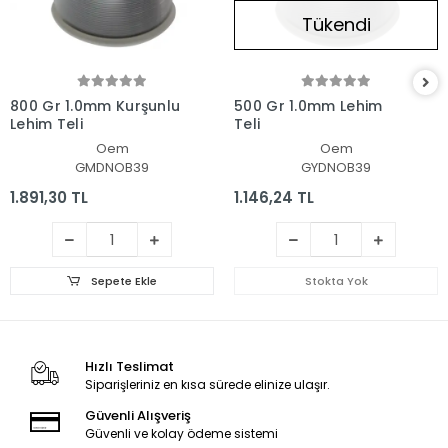
Tükendi
800 Gr 1.0mm Kurşunlu
500 Gr 1.0mm Lehim
Lehim Teli
Teli
Oem
Oem
GMDNOB39
GYDNOB39
1.891,30 TL
1.146,24 TL
Sepete Ekle
Stokta Yok
Hızlı Teslimat
Siparişleriniz en kısa sürede elinize ulaşır.
Güvenli Alışveriş
Güvenli ve kolay ödeme sistemi