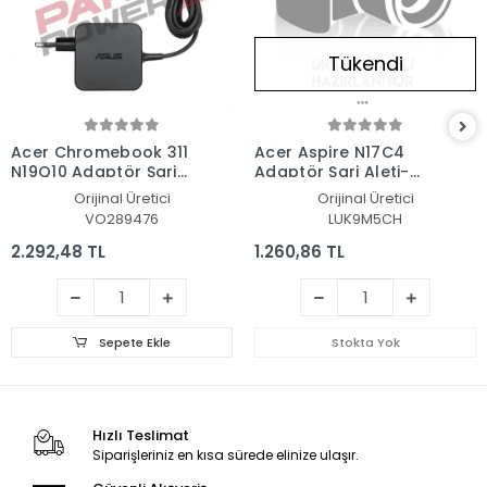
Tükendi
Acer Chromebook 311
Acer Aspire N17C4
N19Q10 Adaptör Şarj
Adaptör Şarj Aleti-
Aleti-Cihazı
Cihazı
Orijinal Üretici
Orijinal Üretici
VO289476
LUK9M5CH
2.292,48 TL
1.260,86 TL
Sepete Ekle
Stokta Yok
Hızlı Teslimat
Siparişleriniz en kısa sürede elinize ulaşır.