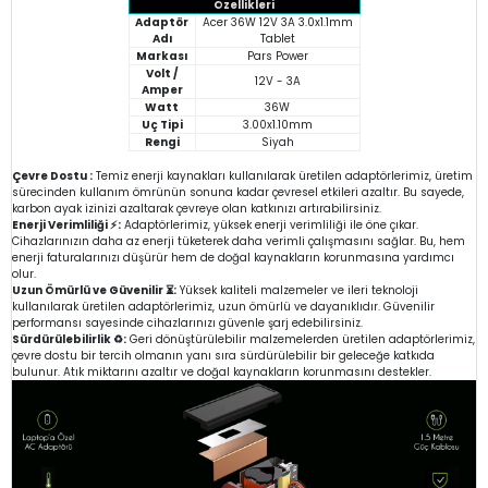
Özellikleri
Adaptör
Acer 36W 12V 3A 3.0x1.1mm
Adı
Tablet
Markası
Pars Power
Volt /
12V - 3A
Amper
Watt
36W
Uç Tipi
3.00x1.10mm
Rengi
Siyah
Çevre Dostu :
Temiz enerji kaynakları kullanılarak üretilen adaptörlerimiz, üretim
sürecinden kullanım ömrünün sonuna kadar çevresel etkileri azaltır. Bu sayede,
karbon ayak izinizi azaltarak çevreye olan katkınızı artırabilirsiniz.
Enerji Verimliliği ⚡:
Adaptörlerimiz, yüksek enerji verimliliği ile öne çıkar.
Cihazlarınızın daha az enerji tüketerek daha verimli çalışmasını sağlar. Bu, hem
enerji faturalarınızı düşürür hem de doğal kaynakların korunmasına yardımcı
olur.
Uzun Ömürlü ve Güvenilir ⏳:
Yüksek kaliteli malzemeler ve ileri teknoloji
kullanılarak üretilen adaptörlerimiz, uzun ömürlü ve dayanıklıdır. Güvenilir
performansı sayesinde cihazlarınızı güvenle şarj edebilirsiniz.
Sürdürülebilirlik ♻️:
Geri dönüştürülebilir malzemelerden üretilen adaptörlerimiz,
çevre dostu bir tercih olmanın yanı sıra sürdürülebilir bir geleceğe katkıda
bulunur. Atık miktarını azaltır ve doğal kaynakların korunmasını destekler.