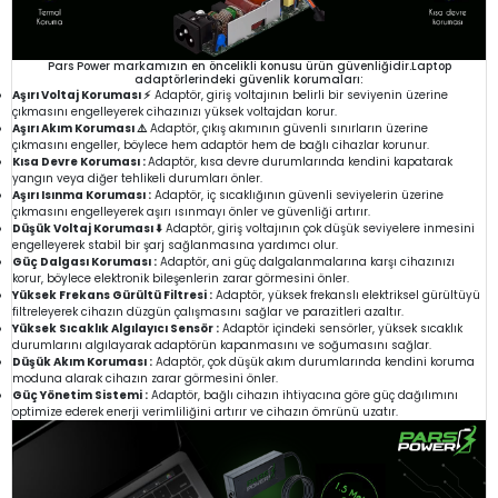
Pars Power markamızın en öncelikli konusu ürün güvenliğidir.Laptop
adaptörlerindeki güvenlik korumaları:
Aşırı Voltaj Koruması ⚡
Adaptör, giriş voltajının belirli bir seviyenin üzerine
çıkmasını engelleyerek cihazınızı yüksek voltajdan korur.
Aşırı Akım Koruması ⚠️
Adaptör, çıkış akımının güvenli sınırların üzerine
çıkmasını engeller, böylece hem adaptör hem de bağlı cihazlar korunur.
Kısa Devre Koruması :
Adaptör, kısa devre durumlarında kendini kapatarak
yangın veya diğer tehlikeli durumları önler.
Aşırı Isınma Koruması :
Adaptör, iç sıcaklığının güvenli seviyelerin üzerine
çıkmasını engelleyerek aşırı ısınmayı önler ve güvenliği artırır.
Düşük Voltaj Koruması ⬇️
Adaptör, giriş voltajının çok düşük seviyelere inmesini
engelleyerek stabil bir şarj sağlanmasına yardımcı olur.
Güç Dalgası Koruması :
Adaptör, ani güç dalgalanmalarına karşı cihazınızı
korur, böylece elektronik bileşenlerin zarar görmesini önler.
Yüksek Frekans Gürültü Filtresi :
Adaptör, yüksek frekanslı elektriksel gürültüyü
filtreleyerek cihazın düzgün çalışmasını sağlar ve parazitleri azaltır.
Yüksek Sıcaklık Algılayıcı Sensör :
Adaptör içindeki sensörler, yüksek sıcaklık
durumlarını algılayarak adaptörün kapanmasını ve soğumasını sağlar.
Düşük Akım Koruması :
Adaptör, çok düşük akım durumlarında kendini koruma
moduna alarak cihazın zarar görmesini önler.
Güç Yönetim Sistemi :
Adaptör, bağlı cihazın ihtiyacına göre güç dağılımını
optimize ederek enerji verimliliğini artırır ve cihazın ömrünü uzatır.