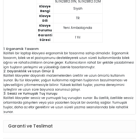
9J.N2B82.01N, 9J.N2B82.02M
Klavye
Siyah
Rengi
Klavye
TR
Dili
Klavye
Yeni Ambalajında
Durumu
Garanti
1 Yıl
Süresi
1. Ergonomik Tasarım
Kaliteli bir laptop klavyesi ergonomik bir tasarıma sahip olmalıdır. Ergonomik
tasarım, bilek ve el pozisyonunu destekleyerek uzun süreli kullanımlarda bilek
ağrısı ve rahatsızlıkların önüne geçer. Kullanıcıların rahat bir şekilde yazabilmesi
için tuşların yerleşimi ve yüksekliği özenle tasarlanmıştır.
2. Dayanıklılık ve Uzun Ömür ⏳
Kaliteli klavyeler dayanıklı malzemelerden üretilir ve uzun ömürlü kullanım
sunar. Bu tür klavyeler, yoğun kullanıma rağmen tuşlarının bozulmaması ve
işlevselliğini yitirmemesiyle bilinir. Yüksek kaliteli tuşlar, yazma deneyimini
iyileştirir ve uzun süre boyunca sorunsuz çalışır.
3. Sessiz ve Yumuşak Tuş Vuruşu
Kaliteli klavyeler sessiz ve yumuşak tuş vuruşları sunar. Bu özellik, özellikle sessiz
ortamlarda çalışırken veya yazı yazarken büyük bir avantaj sağlar. Yumuşak
tuşlar, daha az efor gerektirir ve uzun süreli yazma seanslarında bile rahatlık
sunar.
Garanti ve Teslimat