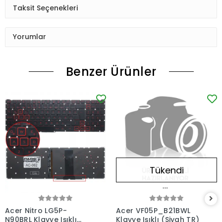
Taksit Seçenekleri
Yorumlar
Benzer Ürünler
Tükendi
Acer Nitro LG5P-
Acer VF05P_B21BWL
N90BRL Klavye Işıklı
Klavye Işıklı (Siyah TR)