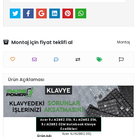
Montaj için fiyat teklifi al
Montaj
Ürün Açıklaması
Acer 9J.N2B82.01D, 9J.N2B82.01N,
9J.N2B82.02M Notebook Klavye
Özellikleri
Acer 9J.N2B82.01D,
Ürün Adı