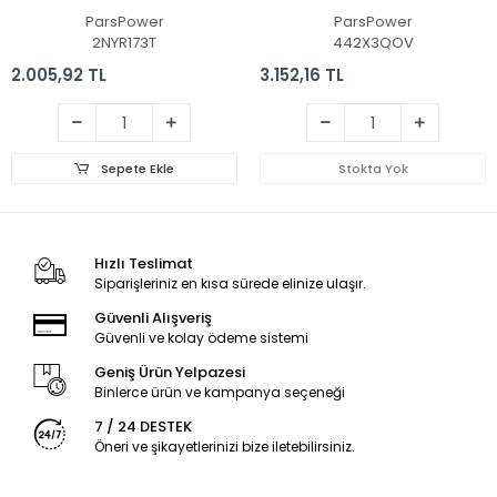
(Siyah TR)
ParsPower
ParsPower
2NYR173T
442X3QOV
2.005,92 TL
3.152,16 TL
Sepete Ekle
Stokta Yok
Hızlı Teslimat
Siparişleriniz en kısa sürede elinize ulaşır.
Güvenli Alışveriş
Güvenli ve kolay ödeme sistemi
Geniş Ürün Yelpazesi
Binlerce ürün ve kampanya seçeneği
7 / 24 DESTEK
Öneri ve şikayetlerinizi bize iletebilirsiniz.