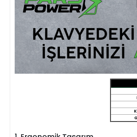
K
G
1. Ergonomik Tasarım