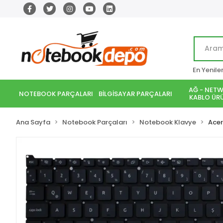
En Yenile
AĞ - NETW
NOTEBOOK PARÇALARI
BİLGİSAYAR PARÇALARI
KABLO ÜRÜ
Ana Sayfa
Notebook Parçaları
Notebook Klavye
Acer