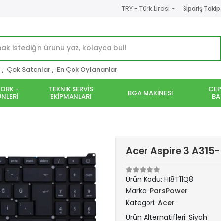
TRY - Türk Lirası
Sipariş Takip
r
,
Çok Satanlar
,
En Çok Oylananlar
ORK -
TEKNİK SERVİS
CEP
BGA MAKİNESİ
NLERİ
EKİPMANLARI
BA
Acer Aspire 3 A315-
Ürün Kodu:
HI8T11Q8
Marka:
ParsPower
Kategori:
Acer
Ürün Alternatifleri: Siyah