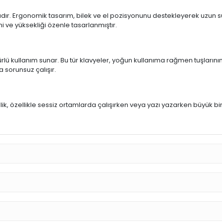
ıdır. Ergonomik tasarım, bilek ve el pozisyonunu destekleyerek uzun sür
mi ve yüksekliği özenle tasarlanmıştır.
rlü kullanım sunar. Bu tür klavyeler, yoğun kullanıma rağmen tuşlarının
a sorunsuz çalışır.
u
llik, özellikle sessiz ortamlarda çalışırken veya yazı yazarken büyük bi