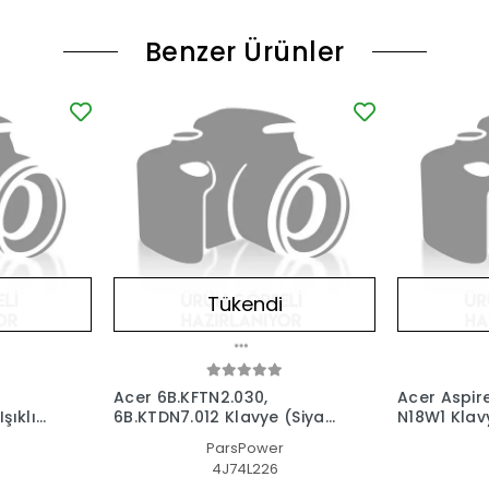
Benzer Ürünler
Tükendi
Acer 6B.KFTN2.030,
Acer Aspir
şıklı
6B.KTDN7.012 Klavye (Siyah
N18W1 Klavy
TR)
TR)
ParsPower
4J74L226