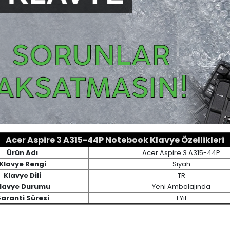
Acer Aspire 3 A315-44P Notebook Klavye Özellikleri
Ürün Adı
Acer Aspire 3 A315-44P
Klavye Rengi
Siyah
Klavye Dili
TR
lavye Durumu
Yeni Ambalajında
aranti Süresi
1 Yıl