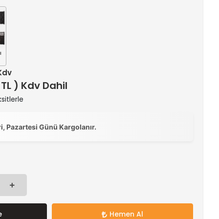
ı
 Kdv
 TL ) Kdv Dahil
itlerle
ri, Pazartesi Günü Kargolanır.
e
Hemen Al