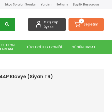
Sıkça Sorulan Sorular
Yardım
İletişim
Bayilik Başvurusu
0
Giriş Yap
Sepetim
Üye Ol
 TELEFON
TÜKETİCİ ELEKTRONİĞİ
GÜNÜN FIRSATI
TARYASI
44P Klavye (Siyah TR)