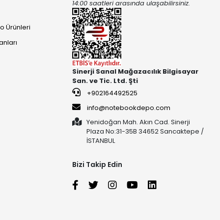
14:00 saatleri arasında ulaşabilirsiniz.
o Ürünleri
anları
Sinerji Sanal Mağazacılık Bilgisayar
San. ve Tic. Ltd. Şti
+902164492525
info@notebookdepo.com
Yenidoğan Mah. Akın Cad. Sinerji
Plaza No:31-35B 34652 Sancaktepe /
İSTANBUL
Bizi Takip Edin