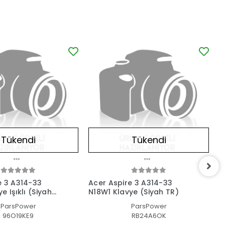
Tükendi
Tükendi
e 3 A314-33
Acer Aspire 3 A314-33
A
e Işıklı (Siyah
N18W1 Klavye (Siyah TR)
I
ParsPower
ParsPower
96O19KE9
RB24A6OK