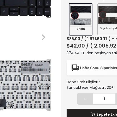
Siyah - Işıkl
Siyah
$35,00
/ ( 1.671,60 TL ) +
$42,00
/ ( 2.005,92
374,44 TL 'den başlayan taks
Hafta Sonu Siparişle
Depo Stok Bilgileri :
Sancaktepe Mağaza : 20+
Sepete Ekl