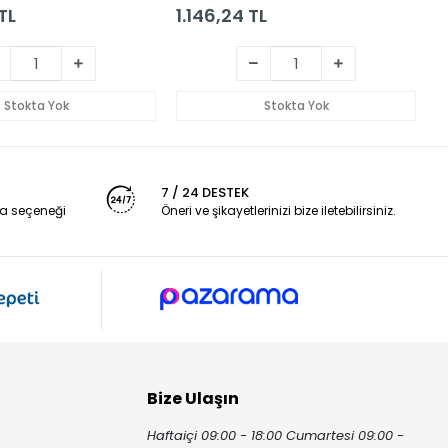
TL
1.146,24 TL
2
Stokta Yok
Stokta Yok
7 / 24 DESTEK
a seçeneği
Öneri ve şikayetlerinizi bize iletebilirsiniz.
Bize Ulaşın
Haftaiçi 09:00 - 18:00 Cumartesi 09:00 -
ı