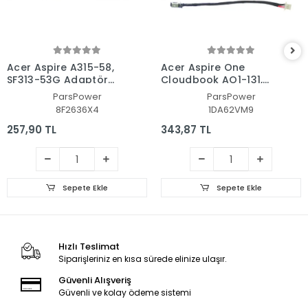
Acer Aspire A315-58,
Acer Aspire One
SF313-53G Adaptör
Cloudbook AO1-131,
Şarj Soketi - Dc Power
AO1-131M Adaptör Şarj
ParsPower
ParsPower
Jack
Soketi - Dc Power Jack
8F2636X4
1DA62VM9
257,90 TL
343,87 TL
Sepete Ekle
Sepete Ekle
Hızlı Teslimat
Siparişleriniz en kısa sürede elinize ulaşır.
Güvenli Alışveriş
Güvenli ve kolay ödeme sistemi