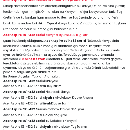
Acer Aspire ES1-432 Serisi
Notebook Klavye
Ürün Kalitesi:
Sinerji Notebook olarak size önermiş olduğumuz bu klavye, Orjinal ve tüm yurtdışı
testlerinden geçirilmiştir. Orjinal olan bu Klavyenin diğer klavyelerden farkı, Tuş
üretiminde kullanılan ham madde kalitesi ve Tuş üzerinde bulunan harflerin
baskı kalitesindeki farklılıktır. Orjinal klavye kullandığınızda hiç bir zaman tuşların
üzerindeki
harflerin silinmediğini farkedeceksiniz.
Acer Aspire ES1-432 Serisi
Klavyesi Uyumluluk Bilgileri:
Şuan incelemiş olduğunuz
Acer Aspire ES1-432 Serisi
Notebook Klavyesinin
cihazınızla uyumlu olup olmadığını anlamak için model karşılaştırması
yapabilirsiniz. Eğer cihazınızın modeli ya da Yedek Parçanızın Kodu bu ürünle
aynı ise ürününüz cihazınıza uyacaktır. Tereddüt yaşamanız durumunda
sitemizde ki
Online Destek
kısmında Müşteri temsilcilerimizle irtibata geçerek
tereddütünüzü giderebilirsiniz. Ürünü aldıktan sonra dahi herhangi bir
uyumsuzluk ya da ürünün beğenmeme gibi bir durumda ürünü iade edebilir ve
paranızı sorgusuz geri alabilirsiniz.
Bu Ürüne Ulaşırken Yapılan Aramalar:
Acer Aspire ES1-432 Serisi
Klavyesi
Acer Aspire ES1-432 Serisi
TR
Tuş Takımı
Acer Aspire ES1-432 Serisi
Notebook Klavye
Acer Aspire ES1-432 Serisi
Siyah TR
Notebook Klavye Arızası
Acer Aspire ES1-432 Serisi
Siyah
Klavye Tamiri
Acer Aspire ES1-432 Serisi
Notebook Klavye değişimi
Acer Aspire ES1-432 Serisi
Klavye değişimi
Acer Aspire ES1-432 Serisi
TR
Notebook
Klavyesi
Acer Aspire ES1-432 Serisi
Siyah TR
Notebook
Tuş Takımı