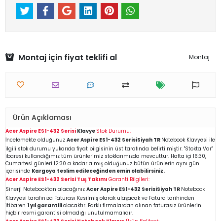
Montaj için fiyat teklifi al
Montaj
Ürün Açıklaması
Acer Aspire ES1-432 Serisi
Klavye
Stok Durumu:
İncelemekte olduğunuz
Acer Aspire ES1-432 Serisi
Siyah TR
Notebook Klavyesi ile
ilgili stok durumu yukarıda fiyat bilgisinin üst tarafında belirtilmiştir. "Stokta Var"
ibaresi kullandığımız tüm ürünlerimiz stoklarımızda mevcuttur. Hafta içi 16:30,
Cumartesi günleri 12:30 a kadar almış olduğunuz bütün ürünlerin aynı gün
içerisinde
Kargoya teslim edileceğinden emin
olabilirsiniz.
Acer Aspire ES1-432 Serisi
Tuş Takımı
Garanti Bilgileri:
Sinerji Notebook'tan alacağınız
Acer Aspire ES1-432 Serisi
Siyah TR
Notebook
Klavyesi tarafınıza Faturası Kesilmiş olarak ulaşacak ve Fatura tarihinden
itibaren
1 yıl garantili
olacaktır. Farklı firmalardan alınan faturasız ürünlerin
hiçbir resmi garantisi olmadığı unutulmamalıdır.