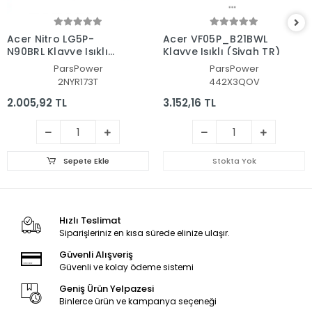
Acer Nitro LG5P-
Acer VF05P_B21BWL
N90BRL Klavye Işıklı
Klavye Işıklı (Siyah TR)
(Siyah TR)
ParsPower
ParsPower
2NYR173T
442X3QOV
2.005,92 TL
3.152,16 TL
Sepete Ekle
Stokta Yok
Hızlı Teslimat
Siparişleriniz en kısa sürede elinize ulaşır.
Güvenli Alışveriş
Güvenli ve kolay ödeme sistemi
Geniş Ürün Yelpazesi
Binlerce ürün ve kampanya seçeneği