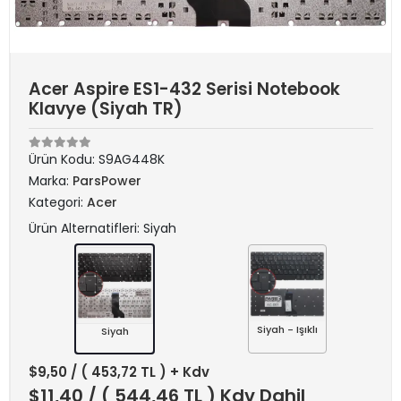
Acer Aspire ES1-432 Serisi Notebook
Klavye (Siyah TR)
Ürün Kodu:
S9AG448K
Marka:
ParsPower
Kategori:
Acer
Ürün Alternatifleri: Siyah
Siyah - Işıklı
Siyah
$9,50
/ ( 453,72 TL ) + Kdv
$11,40
/ ( 544,46 TL ) Kdv Dahil