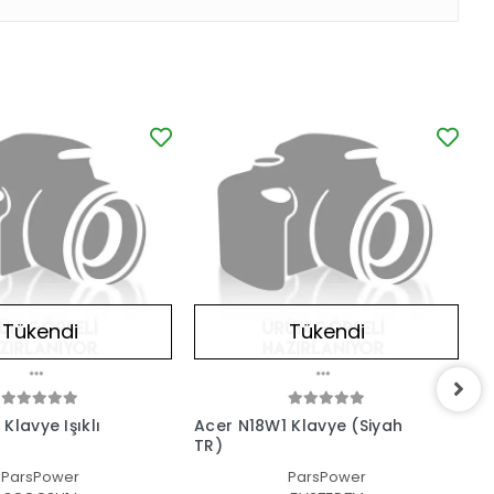
Tükendi
Tükendi
Klavye Işıklı
Acer N18W1 Klavye (Siyah
A
TR)
D
N
ParsPower
ParsPower
T