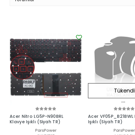
Tükendi
Acer Nitro LG5P-N90BRL
Acer VF05P_B21BWL 
Klavye Işıklı (Siyah TR)
Işıklı (Siyah TR)
ParsPower
ParsPower