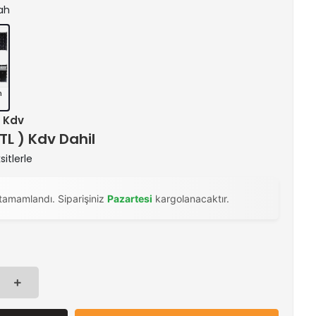
yah
h
+ Kdv
 TL ) Kdv Dahil
itlerle
tamamlandı. Siparişiniz
Pazartesi
kargolanacaktır.