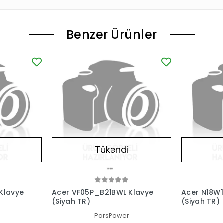
Benzer Ürünler
Tükendi
Klavye
Acer VF05P_B21BWL Klavye
Acer N18W1 
(Siyah TR)
(Siyah TR)
ParsPower