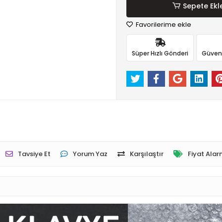
Sepete Ekl
Favorilerime ekle
Süper Hızlı Gönderi
Güvenli
Tavsiye Et
Yorum Yaz
Karşılaştır
Fiyat Alar