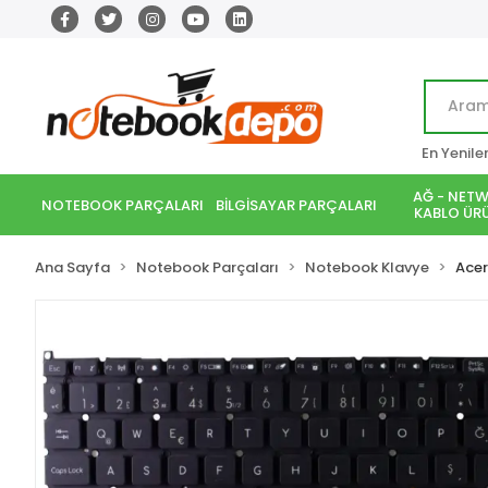
En Yenile
AĞ - NETW
NOTEBOOK PARÇALARI
BİLGİSAYAR PARÇALARI
KABLO ÜRÜ
Ana Sayfa
Notebook Parçaları
Notebook Klavye
Acer