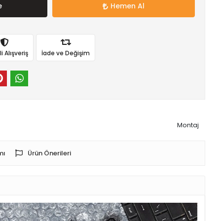
e
Hemen Al
 Alışveriş
İade ve Değişim
Montaj
mı
Ürün Önerileri