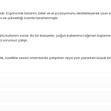
ıdır. Ergonomik tasarım, bilek ve el pozisyonunu destekleyerek uzun sür
mi ve yüksekliği özenle tasarlanmıştır.
rlü kullanım sunar. Bu tür klavyeler, yoğun kullanıma rağmen tuşlarının
a sorunsuz çalışır.
u
llik, özellikle sessiz ortamlarda çalışırken veya yazı yazarken büyük bi