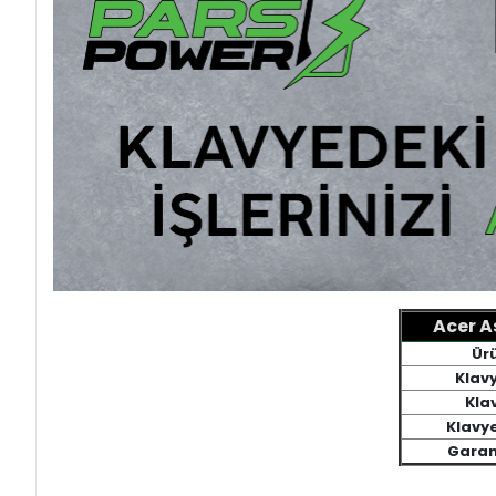
Acer A
Ür
Klav
Klav
Klavy
Garan