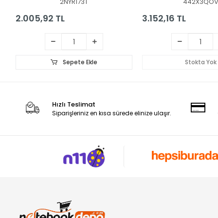
2NYR173T
442X3QO
2.005,92 TL
3.152,16 TL
Sepete Ekle
Stokta Yok
Hızlı Teslimat
Siparişleriniz en kısa sürede elinize ulaşır.