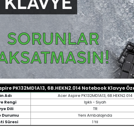
spire PK132MD1A13, 6B.HEKN2.014 Notebook Klavye Özel
ün Adı
Acer Aspire PK132MD1A13, 6B.HEKN2.014
ye Rengi
Işıklı - Siyah
ye Dili
TR
e Durumu
Yeni Ambalajında
ti Süresi
1 Yıl