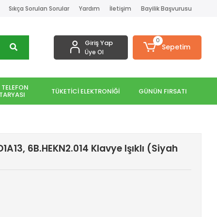
Sıkça Sorulan Sorular
Yardım
İletişim
Bayilik Başvurusu
0
Giriş Yap
Sepetim
Üye Ol
 TELEFON
TÜKETİCİ ELEKTRONİĞİ
GÜNÜN FIRSATI
TARYASI
1A13, 6B.HEKN2.014 Klavye Işıklı (Siyah