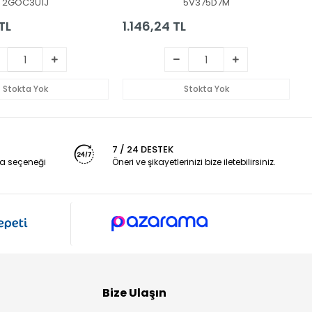
2GOC3U1J
5V375D7M
TL
1.146,24 TL
2
Stokta Yok
Stokta Yok
7 / 24 DESTEK
a seçeneği
Öneri ve şikayetlerinizi bize iletebilirsiniz.
Bize Ulaşın