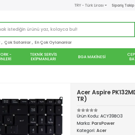
TRY - Türk Lirası
Sipariş Takip
r
,
Çok Satanlar
,
En Çok Oylananlar
ORK -
TEKNİK SERVİS
CEP
BGA MAKİNESİ
NLERİ
EKİPMANLARI
BA
Acer Aspire PK132MD
TR)
Ürün Kodu:
ACY39BO3
Marka:
ParsPower
Kategori:
Acer