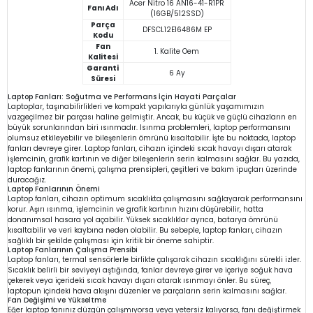
Acer Nitro 16 AN16-41-R1PR
Fanı Adı
(16GB/512SSD)
Parça
DFSCL12E16486M EP
Kodu
Fan
1. Kalite Oem
Kalitesi
Garanti
6 Ay
Süresi
Laptop Fanları: Soğutma ve Performans İçin Hayati Parçalar
Laptoplar, taşınabilirlikleri ve kompakt yapılarıyla günlük yaşamımızın
vazgeçilmez bir parçası haline gelmiştir. Ancak, bu küçük ve güçlü cihazların en
büyük sorunlarından biri ısınmadır. Isınma problemleri, laptop performansını
olumsuz etkileyebilir ve bileşenlerin ömrünü kısaltabilir. İşte bu noktada, laptop
fanları devreye girer. Laptop fanları, cihazın içindeki sıcak havayı dışarı atarak
işlemcinin, grafik kartının ve diğer bileşenlerin serin kalmasını sağlar. Bu yazıda,
laptop fanlarının önemi, çalışma prensipleri, çeşitleri ve bakım ipuçları üzerinde
duracağız.
Laptop Fanlarının Önemi
Laptop fanları, cihazın optimum sıcaklıkta çalışmasını sağlayarak performansını
korur. Aşırı ısınma, işlemcinin ve grafik kartının hızını düşürebilir, hatta
donanımsal hasara yol açabilir. Yüksek sıcaklıklar ayrıca, batarya ömrünü
kısaltabilir ve veri kaybına neden olabilir. Bu sebeple, laptop fanları, cihazın
sağlıklı bir şekilde çalışması için kritik bir öneme sahiptir.
Laptop Fanlarının Çalışma Prensibi
Laptop fanları, termal sensörlerle birlikte çalışarak cihazın sıcaklığını sürekli izler.
Sıcaklık belirli bir seviyeyi aştığında, fanlar devreye girer ve içeriye soğuk hava
çekerek veya içerideki sıcak havayı dışarı atarak ısınmayı önler. Bu süreç,
laptopun içindeki hava akışını düzenler ve parçaların serin kalmasını sağlar.
Fan Değişimi ve Yükseltme
Eğer laptop fanınız düzgün çalışmıyorsa veya yetersiz kalıyorsa, fanı değiştirmek