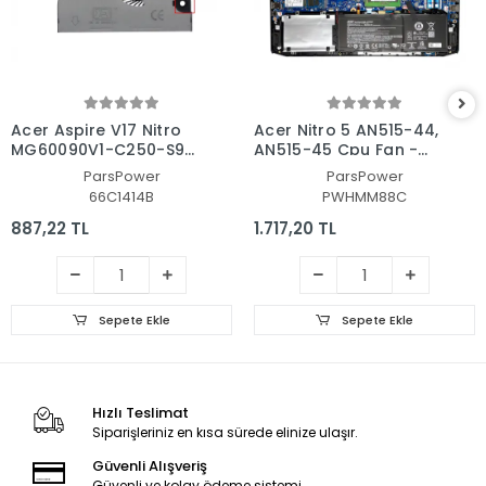
Acer Aspire V17 Nitro
Acer Nitro 5 AN515-44,
MG60090V1-C250-S9C
AN515-45 Cpu Fan -
CPU Fan - İşlemci Fanı
İşlemci Fanı Ver.2
ParsPower
ParsPower
66C1414B
PWHMM88C
887,22 TL
1.717,20 TL
Sepete Ekle
Sepete Ekle
Hızlı Teslimat
Siparişleriniz en kısa sürede elinize ulaşır.
Güvenli Alışveriş
Güvenli ve kolay ödeme sistemi