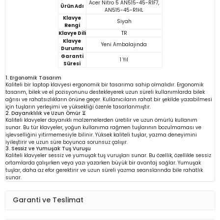
Acer Nitro 5 AN515-45-R1F7,
Ürün Adı
AN515-45-R1HL
Klavye
Siyah
Rengi
Klavye Dili
TR
Klavye
Yeni Ambalajında
Durumu
Garanti
1 Yıl
Süresi
1. Ergonomik Tasarım
Kaliteli bir laptop klavyesi ergonomik bir tasarıma sahip olmalıdır. Ergonomik
tasarım, bilek ve el pozisyonunu destekleyerek uzun süreli kullanımlarda bilek
ağrısı ve rahatsızlıkların önüne geçer. Kullanıcıların rahat bir şekilde yazabilmesi
için tuşların yerleşimi ve yüksekliği özenle tasarlanmıştır.
2. Dayanıklılık ve Uzun Ömür ⏳
Kaliteli klavyeler dayanıklı malzemelerden üretilir ve uzun ömürlü kullanım
sunar. Bu tür klavyeler, yoğun kullanıma rağmen tuşlarının bozulmaması ve
işlevselliğini yitirmemesiyle bilinir. Yüksek kaliteli tuşlar, yazma deneyimini
iyileştirir ve uzun süre boyunca sorunsuz çalışır.
3. Sessiz ve Yumuşak Tuş Vuruşu
Kaliteli klavyeler sessiz ve yumuşak tuş vuruşları sunar. Bu özellik, özellikle sessiz
ortamlarda çalışırken veya yazı yazarken büyük bir avantaj sağlar. Yumuşak
tuşlar, daha az efor gerektirir ve uzun süreli yazma seanslarında bile rahatlık
sunar.
Garanti ve Teslimat