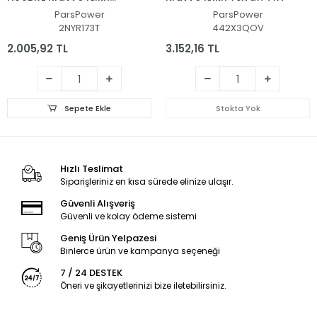
(Siyah TR)
ParsPower
ParsPower
2NYR173T
442X3QOV
2.005,92 TL
3.152,16 TL
Sepete Ekle
Stokta Yok
Hızlı Teslimat
Siparişleriniz en kısa sürede elinize ulaşır.
Güvenli Alışveriş
Güvenli ve kolay ödeme sistemi
Geniş Ürün Yelpazesi
Binlerce ürün ve kampanya seçeneği
7 / 24 DESTEK
Öneri ve şikayetlerinizi bize iletebilirsiniz.