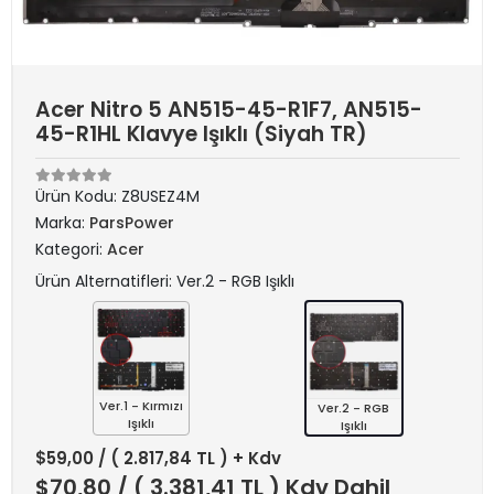
Acer Nitro 5 AN515-45-R1F7, AN515-
45-R1HL Klavye Işıklı (Siyah TR)
Ürün Kodu:
Z8USEZ4M
Marka:
ParsPower
Kategori:
Acer
Ürün Alternatifleri: Ver.2 - RGB Işıklı
Ver.1 - Kırmızı
Ver.2 - RGB
Işıklı
Işıklı
$59,00
/ ( 2.817,84 TL ) + Kdv
$70,80
/ ( 3.381,41 TL ) Kdv Dahil