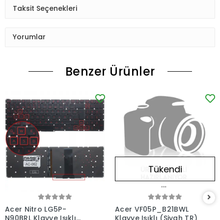
Taksit Seçenekleri
Yorumlar
Benzer Ürünler
Tükendi
Acer Nitro LG5P-
Acer VF05P_B21BWL
N90BRL Klavye Işıklı
Klavye Işıklı (Siyah TR)