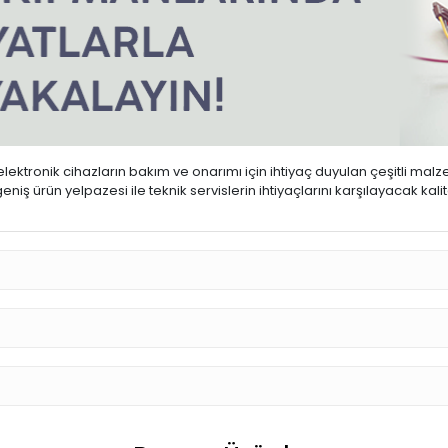
ktronik cihazların bakım ve onarımı için ihtiyaç duyulan çeşitli malz
iş ürün yelpazesi ile teknik servislerin ihtiyaçlarını karşılayacak kal