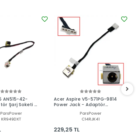
 5 AN515-42-
Acer Aspire V5-571PG-9814
A
ör Şarj Soketi -
Power Jack - Adaptör
P
Jack
Soketi
S
ParsPower
ParsPower
KR949DXT
C14RJK41
L
229,25 TL
2