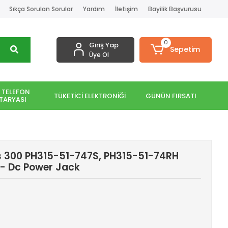
Sıkça Sorulan Sorular
Yardım
İletişim
Bayilik Başvurusu
0
Giriş Yap
Sepetim
Üye Ol
 TELEFON
TÜKETİCİ ELEKTRONİĞİ
GÜNÜN FIRSATI
TARYASI
os 300 PH315-51-747S, PH315-51-74RH
 - Dc Power Jack