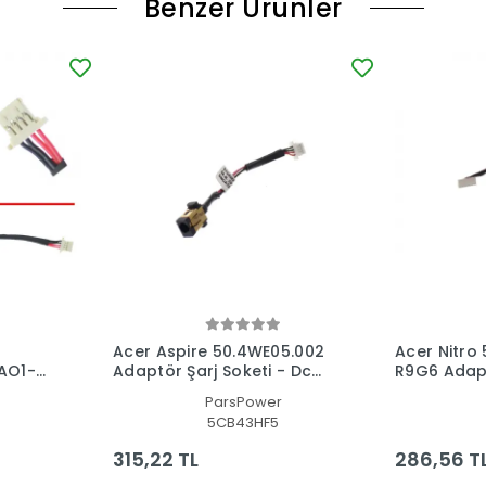
Benzer Ürünler
Acer Aspire 50.4WE05.002
Acer Nitro
 AO1-
Adaptör Şarj Soketi - Dc
R9G6 Adapt
keti -
Power Jack
Dc Power 
ParsPower
5CB43HF5
315,22 TL
286,56 T