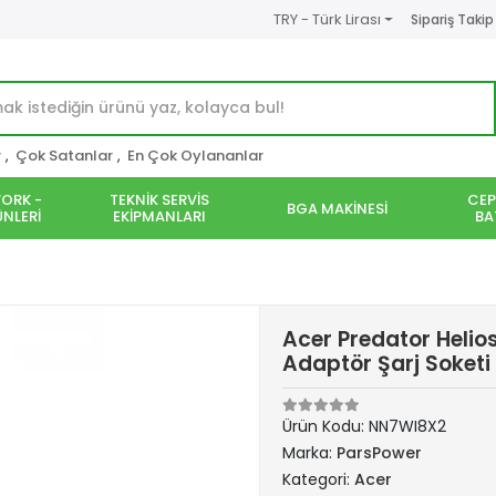
TRY - Türk Lirası
Sipariş Takip
r
,
Çok Satanlar
,
En Çok Oylananlar
ORK -
TEKNİK SERVİS
CEP
BGA MAKİNESİ
NLERİ
EKİPMANLARI
BA
Acer Predator Heli
Adaptör Şarj Soketi
Ürün Kodu:
NN7WI8X2
Marka:
ParsPower
Kategori:
Acer