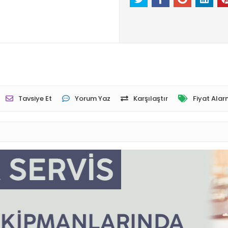
Tavsiye Et
Yorum Yaz
Karşılaştır
Fiyat Alar