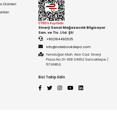
o Ürünleri
anları
Sinerji Sanal Mağazacılık Bilgisayar
San. ve Tic. Ltd. Şti
+902164492525
info@notebookdepo.com
Yenidoğan Mah. Akın Cad. Sinerji
Plaza No:31-35B 34652 Sancaktepe /
İSTANBUL
Bizi Takip Edin