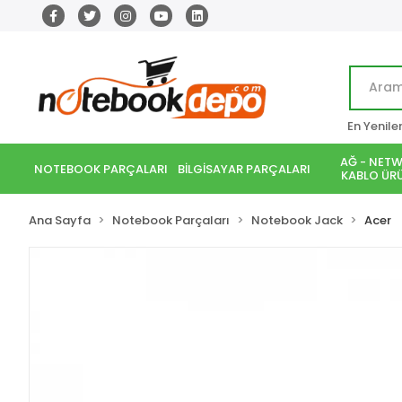
En Yenile
AĞ - NETW
NOTEBOOK PARÇALARI
BİLGİSAYAR PARÇALARI
KABLO ÜRÜ
Ana Sayfa
Notebook Parçaları
Notebook Jack
Acer