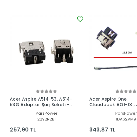
Acer Aspire A514-53, A514-
Acer Aspire One
53G Adaptör Şarj Soketi -
Cloudbook AO1-131,
Dc Power Jack
131M Adaptör Şarj So
ParsPower
ParsPower
Dc Power Jack
2292R2B1
1DA62VM9
257,90 TL
343,87 TL