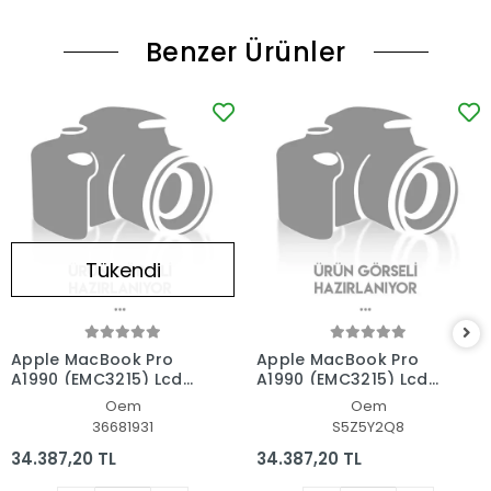
Benzer Ürünler
Tükendi
Apple MacBook Pro
Apple MacBook Pro
A1990 (EMC3215) Lcd
A1990 (EMC3215) Lcd
Led Ekran - Panel Set
Led Ekran - Panel Set
Oem
Oem
36681931
S5Z5Y2Q8
34.387,20 TL
34.387,20 TL