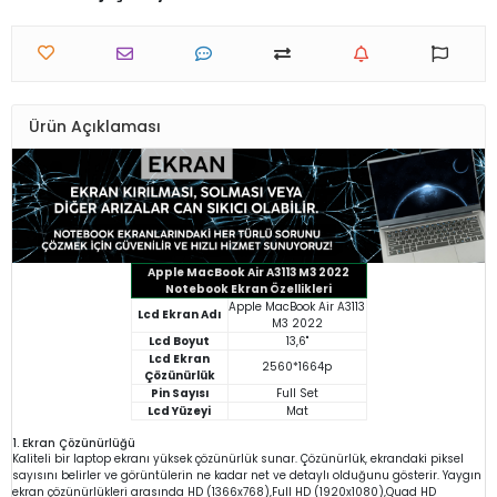
Ürün Açıklaması
Apple MacBook Air A3113 M3 2022
Notebook Ekran Özellikleri
Apple MacBook Air A3113
Lcd Ekran Adı
M3 2022
Lcd Boyut
13,6"
Lcd Ekran
2560*1664p
Çözünürlük
Pin Sayısı
Full Set
Lcd Yüzeyi
Mat
1. Ekran Çözünürlüğü
Kaliteli bir laptop ekranı yüksek çözünürlük sunar. Çözünürlük, ekrandaki piksel
sayısını belirler ve görüntülerin ne kadar net ve detaylı olduğunu gösterir. Yaygın
ekran çözünürlükleri arasında HD (1366x768),Full HD (1920x1080),Quad HD