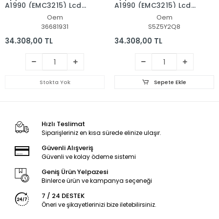
A1990 (EMC3215) Lcd
A1990 (EMC3215) Lcd
Led Ekran - Panel Set
Led Ekran - Panel Set
Oem
Oem
36681931
S5Z5Y2Q8
34.308,00 TL
34.308,00 TL
Stokta Yok
Sepete Ekle
Hızlı Teslimat
Siparişleriniz en kısa sürede elinize ulaşır.
Güvenli Alışveriş
Güvenli ve kolay ödeme sistemi
Geniş Ürün Yelpazesi
Binlerce ürün ve kampanya seçeneği
7 / 24 DESTEK
Öneri ve şikayetlerinizi bize iletebilirsiniz.