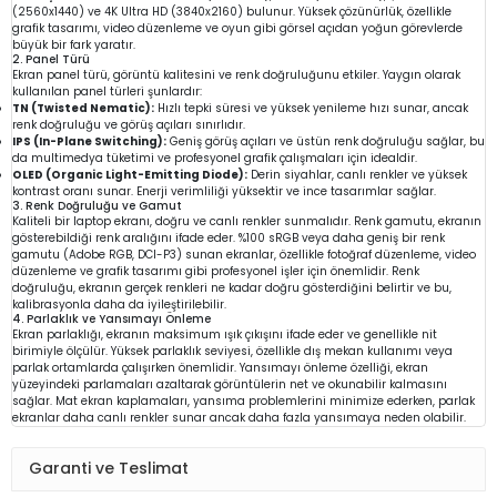
(2560x1440) ve 4K Ultra HD (3840x2160) bulunur. Yüksek çözünürlük, özellikle
grafik tasarımı, video düzenleme ve oyun gibi görsel açıdan yoğun görevlerde
büyük bir fark yaratır.
2. Panel Türü
Ekran panel türü, görüntü kalitesini ve renk doğruluğunu etkiler. Yaygın olarak
kullanılan panel türleri şunlardır:
TN (Twisted Nematic):
Hızlı tepki süresi ve yüksek yenileme hızı sunar, ancak
renk doğruluğu ve görüş açıları sınırlıdır.
IPS (In-Plane Switching):
Geniş görüş açıları ve üstün renk doğruluğu sağlar, bu
da multimedya tüketimi ve profesyonel grafik çalışmaları için idealdir.
OLED (Organic Light-Emitting Diode):
Derin siyahlar, canlı renkler ve yüksek
kontrast oranı sunar. Enerji verimliliği yüksektir ve ince tasarımlar sağlar.
3. Renk Doğruluğu ve Gamut
Kaliteli bir laptop ekranı, doğru ve canlı renkler sunmalıdır. Renk gamutu, ekranın
gösterebildiği renk aralığını ifade eder. %100 sRGB veya daha geniş bir renk
gamutu (Adobe RGB, DCI-P3) sunan ekranlar, özellikle fotoğraf düzenleme, video
düzenleme ve grafik tasarımı gibi profesyonel işler için önemlidir. Renk
doğruluğu, ekranın gerçek renkleri ne kadar doğru gösterdiğini belirtir ve bu,
kalibrasyonla daha da iyileştirilebilir.
4. Parlaklık ve Yansımayı Önleme
Ekran parlaklığı, ekranın maksimum ışık çıkışını ifade eder ve genellikle nit
birimiyle ölçülür. Yüksek parlaklık seviyesi, özellikle dış mekan kullanımı veya
parlak ortamlarda çalışırken önemlidir. Yansımayı önleme özelliği, ekran
yüzeyindeki parlamaları azaltarak görüntülerin net ve okunabilir kalmasını
sağlar. Mat ekran kaplamaları, yansıma problemlerini minimize ederken, parlak
ekranlar daha canlı renkler sunar ancak daha fazla yansımaya neden olabilir.
Garanti ve Teslimat