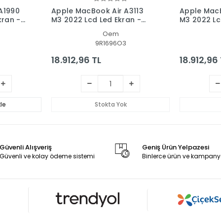
A1990
Apple MacBook Air A3113
Apple MacB
kran -
M3 2022 Lcd Led Ekran -
M3 2022 Lc
Panel Set
Panel Set
Oem
9R1696O3
18.912,96 TL
18.912,96
le
Stokta Yok
Güvenli Alışveriş
Geniş Ürün Yelpazesi
Güvenli ve kolay ödeme sistemi
Binlerce ürün ve kampany