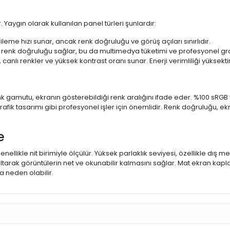
 Yaygın olarak kullanılan panel türleri şunlardır:
ileme hızı sunar, ancak renk doğruluğu ve görüş açıları sınırlıdır.
 renk doğruluğu sağlar, bu da multimedya tüketimi ve profesyonel grafi
 canlı renkler ve yüksek kontrast oranı sunar. Enerji verimliliği yüksekt
 Renk gamutu, ekranın gösterebildiği renk aralığını ifade eder. %100 
fik tasarımı gibi profesyonel işler için önemlidir. Renk doğruluğu, ekr
e
enellikle nit birimiyle ölçülür. Yüksek parlaklık seviyesi, özellikle dış
ltarak görüntülerin net ve okunabilir kalmasını sağlar. Mat ekran kap
 neden olabilir.