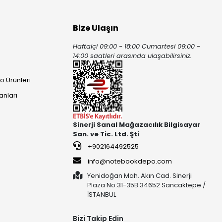
Bize Ulaşın
Haftaiçi 09:00 - 18:00 Cumartesi 09:00 -
ı
14:00 saatleri arasında ulaşabilirsiniz.
o Ürünleri
anları
Sinerji Sanal Mağazacılık Bilgisayar
San. ve Tic. Ltd. Şti
+902164492525
info@notebookdepo.com
Yenidoğan Mah. Akın Cad. Sinerji
Plaza No:31-35B 34652 Sancaktepe /
İSTANBUL
Bizi Takip Edin