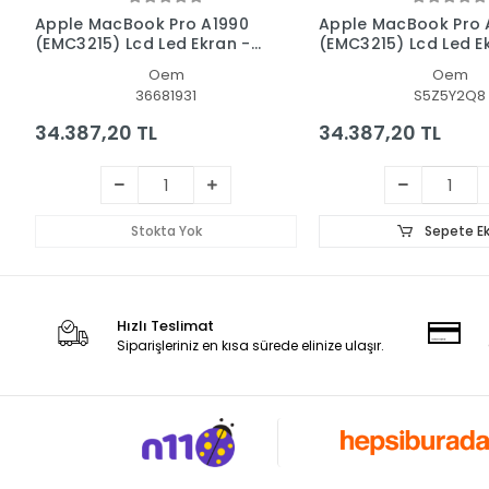
Apple MacBook Pro A1990
Apple MacBook Pro 
(EMC3215) Lcd Led Ekran -
(EMC3215) Lcd Led E
Panel Set
Panel Set
Oem
Oem
36681931
S5Z5Y2Q8
34.387,20 TL
34.387,20 TL
Stokta Yok
Sepete Ek
Hızlı Teslimat
Siparişleriniz en kısa sürede elinize ulaşır.