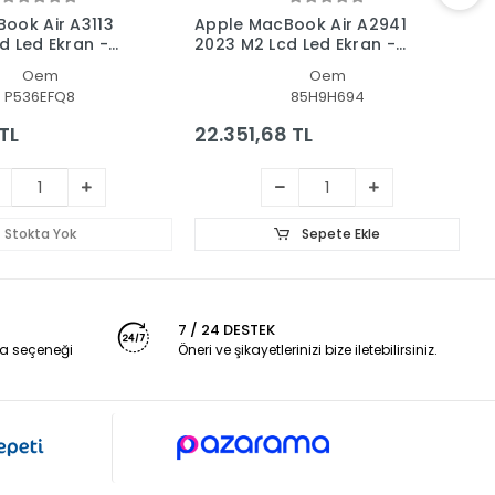
ook Air A3113
Apple MacBook Air A2941
A
d Led Ekran -
2023 M2 Lcd Led Ekran -
2
Panel Set
P
Oem
Oem
P536EFQ8
85H9H694
 TL
22.351,68 TL
2
Stokta Yok
Sepete Ekle
7 / 24 DESTEK
a seçeneği
Öneri ve şikayetlerinizi bize iletebilirsiniz.