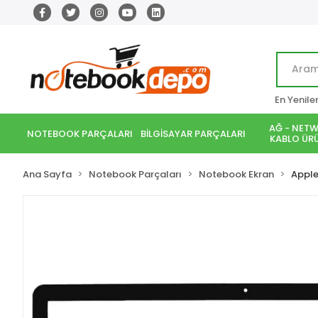
En Yenile
AĞ - NETW
NOTEBOOK PARÇALARI
BİLGİSAYAR PARÇALARI
KABLO ÜRÜ
Ana Sayfa
Notebook Parçaları
Notebook Ekran
Appl