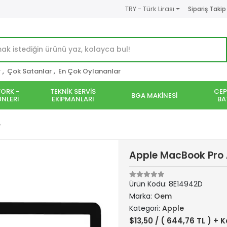
TRY - Türk Lirası
Sipariş Takip
r
,
Çok Satanlar
,
En Çok Oylananlar
ORK -
TEKNİK SERVİS
CEP
BGA MAKİNESİ
NLERİ
EKİPMANLARI
BA
e
Apple MacBook Pro 
Ürün Kodu:
8E14942D
Marka:
Oem
Kategori:
Apple
$13,50
/ ( 644,76 TL ) + 