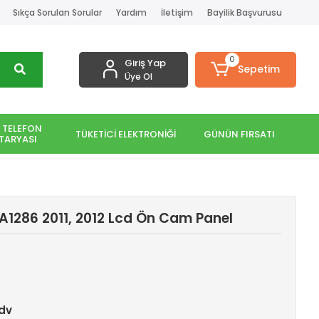
Sıkça Sorulan Sorular
Yardım
İletişim
Bayilik Başvurusu
0
Giriş Yap
Sepetim
Üye Ol
 TELEFON
TÜKETİCİ ELEKTRONİĞİ
GÜNÜN FIRSATI
TARYASI
A1286 2011, 2012 Lcd Ön Cam Panel
Kdv