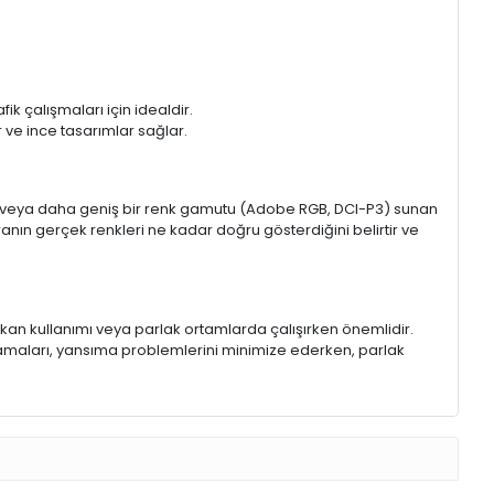
k çalışmaları için idealdir.
ir ve ince tasarımlar sağlar.
sRGB veya daha geniş bir renk gamutu (Adobe RGB, DCI-P3) sunan
anın gerçek renkleri ne kadar doğru gösterdiğini belirtir ve
 mekan kullanımı veya parlak ortamlarda çalışırken önemlidir.
lamaları, yansıma problemlerini minimize ederken, parlak