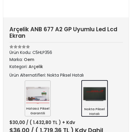
Arçelik ANB 677 A2 GP Uyumlu Led Lcd
Ekran
Ürün Kodu:
C5HLP356
Marka:
Oem
Kategori:
Arçelik
Ürün Alternatifleri: Nokta Piksel Hatalı
Hatasız Piksel
Nokta Piksel
Garantili
Hatalı
$30,00
/ ( 1.432,80 TL ) + Kdv
$36,00
/ ( 1.719,36 TL ) Kdv Dahil