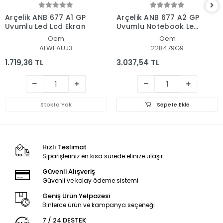
Arçelik ANB 677 A1 GP
Arçelik ANB 677 A2 GP
Uyumlu Led Lcd Ekran
Uyumlu Notebook Led
Ekran
Oem
Oem
ALWEAUJ3
228479G9
1.719,36 TL
3.037,54 TL
Stokta Yok
Sepete Ekle
Hızlı Teslimat
Siparişleriniz en kısa sürede elinize ulaşır.
Güvenli Alışveriş
Güvenli ve kolay ödeme sistemi
Geniş Ürün Yelpazesi
Binlerce ürün ve kampanya seçeneği
7 / 24 DESTEK