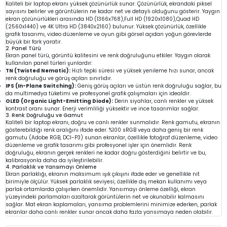
Kaliteli bir laptop ekranı yüksek çözünürlük sunar. Çözünürlük, ekrandaki piksel
sayısını belirler ve görüntülerin ne kadar net ve detaylı olduğunu gösterir. Yaygın
ekran çözünürlükleri arasında HD (1366x768),Full HD (1920x1080),Quad HD
(2560x1440) ve 4K Ultra HD (3840x2160) bulunur. Yüksek çözünürlük, özellikle
grafik tasarımı, video düzenleme ve oyun gibi görsel açıdan yoğun görevlerde
büyük bir fark yaratır.
2. Panel Türü
Ekran panel türü, görüntü kalitesini ve renk doğruluğunu etkiler. Yaygın olarak
kullanılan panel türleri şunlardır:
TN (Twisted Nematic):
Hızlı tepki süresi ve yüksek yenileme hızı sunar, ancak
renk doğruluğu ve görüş açıları sınırlıdır.
IPS (In-Plane Switching):
Geniş görüş açıları ve üstün renk doğruluğu sağlar, bu
da multimedya tüketimi ve profesyonel grafik çalışmaları için idealdir.
OLED (Organic Light-Emitting Diode):
Derin siyahlar, canlı renkler ve yüksek
kontrast oranı sunar. Enerji verimliliği yüksektir ve ince tasarımlar sağlar.
3. Renk Doğruluğu ve Gamut
Kaliteli bir laptop ekranı, doğru ve canlı renkler sunmalıdır. Renk gamutu, ekranın
gösterebildiği renk aralığını ifade eder. %100 sRGB veya daha geniş bir renk
gamutu (Adobe RGB, DCI-P3) sunan ekranlar, özellikle fotoğraf düzenleme, video
düzenleme ve grafik tasarımı gibi profesyonel işler için önemlidir. Renk
doğruluğu, ekranın gerçek renkleri ne kadar doğru gösterdiğini belirtir ve bu,
kalibrasyonla daha da iyileştirilebilir.
4. Parlaklık ve Yansımayı Önleme
Ekran parlaklığı, ekranın maksimum ışık çıkışını ifade eder ve genellikle nit
birimiyle ölçülür. Yüksek parlaklık seviyesi, özellikle dış mekan kullanımı veya
parlak ortamlarda çalışırken önemlidir. Yansımayı önleme özelliği, ekran
yüzeyindeki parlamaları azaltarak görüntülerin net ve okunabilir kalmasını
sağlar. Mat ekran kaplamaları, yansıma problemlerini minimize ederken, parlak
ekranlar daha canlı renkler sunar ancak daha fazla yansımaya neden olabilir.