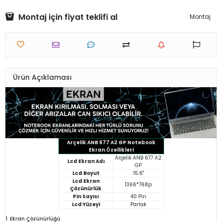
Montaj için fiyat teklifi al
Montaj
Ürün Açıklaması
Arçelik ANB 677 A2 GP Notebook
Ekran Özellikleri
Arçelik ANB 677 A2
Lcd Ekran Adı
GP
Lcd Boyut
15.6"
Lcd Ekran
1366*768p
Çözünürlük
Pin Sayısı
40 Pin
Lcd Yüzeyi
Parlak
1. Ekran Çözünürlüğü