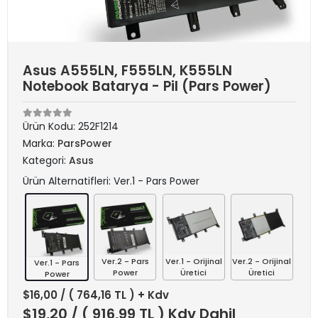
Asus A555LN, F555LN, K555LN
Notebook Batarya - Pil (Pars Power)
Ürün Kodu:
252F1214
Marka:
ParsPower
Kategori:
Asus
Ürün Alternatifleri: Ver.1 - Pars Power
Ver.2 - Pars
Ver.1 - Orijinal
Ver.2 - Orijinal
Ver.1 - Pars
Power
Üretici
Üretici
Power
$16,00
/ ( 764,16 TL ) + Kdv
$19,20
/ ( 916,99 TL ) Kdv Dahil