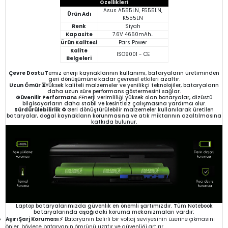
Özellikleri
Asus A555LN, F555LN,
Ürün Adı
K555LN
Renk
Siyah
Kapasite
7.6V 4650mAh..
Ürün Kalitesi
Pars Power
Kalite
ISO9001 - CE
Belgeleri
Çevre Dostu
Temiz enerji kaynaklarının kullanımı, bataryaların üretiminden
geri dönüşümüne kadar çevresel etkileri azaltır.
Uzun Ömür ⏳
Yüksek kaliteli malzemeler ve yenilikçi teknolojiler, bataryaların
daha uzun süre performans göstermesini sağlar.
Güvenilir Performans ⚡
Enerji verimliliği yüksek olan bataryalar, dizüstü
bilgisayarların daha stabil ve kesintisiz çalışmasına yardımcı olur.
Sürdürülebilirlik ♻️
Geri dönüştürülebilir malzemeler kullanılarak üretilen
bataryalar, doğal kaynakların korunmasına ve atık miktarının azaltılmasına
katkıda bulunur.
Laptop bataryalarımızda güvenlik en önemli şartımızdır. Tüm Notebook
bataryalarında aşağıdaki koruma mekanizmaları vardır:
Aşırı Şarj Koruması ⚡
Bataryanın belirli bir voltaj seviyesinin üzerine çıkmasını
önler, böylece bataryanın ömrünü uzatır ve güvenliği artırır.