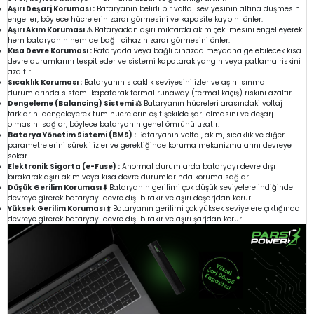
Aşırı Deşarj Koruması :
Bataryanın belirli bir voltaj seviyesinin altına düşmesini
engeller, böylece hücrelerin zarar görmesini ve kapasite kaybını önler.
Aşırı Akım Koruması ⚠️
Bataryadan aşırı miktarda akım çekilmesini engelleyerek
hem bataryanın hem de bağlı cihazın zarar görmesini önler.
Kısa Devre Koruması :
Bataryada veya bağlı cihazda meydana gelebilecek kısa
devre durumlarını tespit eder ve sistemi kapatarak yangın veya patlama riskini
azaltır.
Sıcaklık Koruması :
Bataryanın sıcaklık seviyesini izler ve aşırı ısınma
durumlarında sistemi kapatarak termal runaway (termal kaçış) riskini azaltır.
Dengeleme (Balancing) Sistemi ⚖️
Bataryanın hücreleri arasındaki voltaj
farklarını dengeleyerek tüm hücrelerin eşit şekilde şarj olmasını ve deşarj
olmasını sağlar, böylece bataryanın genel ömrünü uzatır.
Batarya Yönetim Sistemi (BMS) :
Bataryanın voltaj, akım, sıcaklık ve diğer
parametrelerini sürekli izler ve gerektiğinde koruma mekanizmalarını devreye
sokar.
Elektronik Sigorta (e-Fuse) :
Anormal durumlarda bataryayı devre dışı
bırakarak aşırı akım veya kısa devre durumlarında koruma sağlar.
Düşük Gerilim Koruması ⬇️
Bataryanın gerilimi çok düşük seviyelere indiğinde
devreye girerek bataryayı devre dışı bırakır ve aşırı deşarjdan korur.
Yüksek Gerilim Koruması ⬆️
Bataryanın gerilimi çok yüksek seviyelere çıktığında
devreye girerek bataryayı devre dışı bırakır ve aşırı şarjdan korur