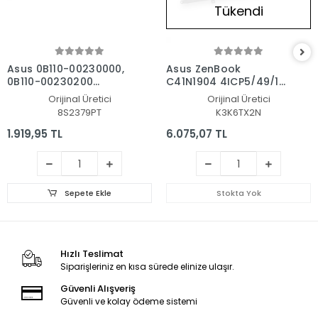
Tükendi
Asus 0B110-00230000,
Asus ZenBook
0B110-00230200
C41N1904 4ICP5/49/121
Notebook Batarya - Pil
Batarya - Pil
Orijinal Üretici
Orijinal Üretici
8S2379PT
K3K6TX2N
1.919,95 TL
6.075,07 TL
Sepete Ekle
Stokta Yok
Hızlı Teslimat
Siparişleriniz en kısa sürede elinize ulaşır.
Güvenli Alışveriş
Güvenli ve kolay ödeme sistemi