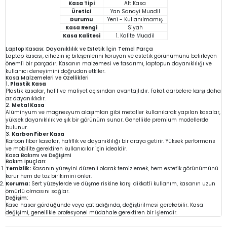
Kasa Tipi
Alt Kasa
Üretici
Yan Sanayi Muadil
Durumu
Yeni - Kullanılmamış
Kasa Rengi
Siyah
Kasa Kalitesi
1. Kalite Muadil
Laptop Kasası: Dayanıklılık ve Estetik İçin Temel Parça
Laptop kasası, cihazın iç bileşenlerini koruyan ve estetik görünümünü belirleyen
önemli bir parçadır. Kasanın malzemesi ve tasarımı, laptopun dayanıklılığı ve
kullanıcı deneyimini doğrudan etkiler.
Kasa Malzemeleri ve Özellikleri
1.
Plastik Kasa
Plastik kasalar, hafif ve maliyet açısından avantajlıdır. Fakat darbelere karşı daha
az dayanıklıdır.
2.
Metal Kasa
Alüminyum ve magnezyum alaşımları gibi metaller kullanılarak yapılan kasalar,
yüksek dayanıklılık ve şık bir görünüm sunar. Genellikle premium modellerde
bulunur.
3.
Karbon Fiber Kasa
Karbon fiber kasalar, hafiflik ve dayanıklılığı bir araya getirir. Yüksek performans
ve mobilite gerektiren kullanıcılar için idealdir.
Kasa Bakımı ve Değişimi
Bakım İpuçları:
Temizlik:
Kasanın yüzeyini düzenli olarak temizlemek, hem estetik görünümünü
korur hem de toz birikimini önler.
Koruma:
Sert yüzeylerde ve düşme riskine karşı dikkatli kullanım, kasanın uzun
ömürlü olmasını sağlar.
Değişim:
Kasa hasar gördüğünde veya çatladığında, değiştirilmesi gerekebilir. Kasa
değişimi, genellikle profesyonel müdahale gerektiren bir işlemdir.