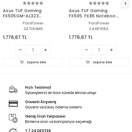
Asus TUF Gaming
Asus TUF Gaming
FX505GM-AL323
FX505, FX86 Notebook
Notebook Alt Kasa -
Alt Kasa - Laptop
ParsPower
ParsPower
Laptop AltKasa
AltKasa
3A713GM9
E44KYEB4
1.776,67 TL
1.776,67 TL
Sepete Ekle
Sepete Ekle
Hızlı Teslimat
Siparişleriniz en kısa sürede elinize ulaşır.
Güvenli Alışveriş
Güvenli ve kolay ödeme sistemi
Geniş Ürün Yelpazesi
Binlerce ürün ve kampanya seçeneği
7 / 24 DESTEK