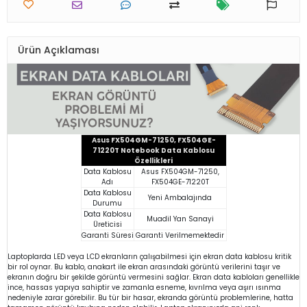
Ürün Açıklaması
Asus FX504GM-71250, FX504GE-
71220T Notebook Data Kablosu
Özellikleri
Data Kablosu
Asus FX504GM-71250,
Adı
FX504GE-71220T
Data Kablosu
Yeni Ambalajında
Durumu
Data Kablosu
Muadil Yan Sanayi
Üreticisi
Garanti Süresi
Garanti Verilmemektedir
Laptoplarda LED veya LCD ekranların çalışabilmesi için ekran data kablosu kritik
bir rol oynar. Bu kablo, anakart ile ekran arasındaki görüntü verilerini taşır ve
ekranın doğru bir şekilde görüntü vermesini sağlar. Ekran data kabloları genellikle
ince, hassas yapıya sahiptir ve zamanla esneme, kıvrılma veya aşırı ısınma
nedeniyle zarar görebilir. Bu tür bir hasar, ekranda görüntü problemlerine, hatta