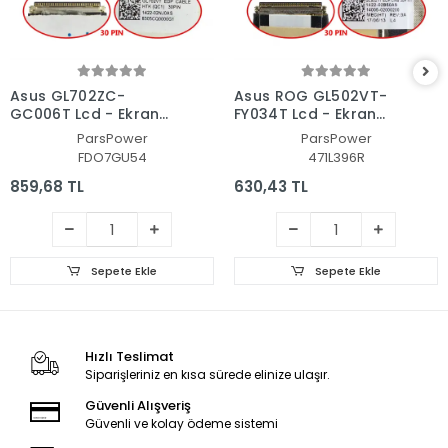
Asus GL702ZC-
Asus ROG GL502VT-
GC006T Lcd - Ekran
FY034T Lcd - Ekran
Data Flex Kablosu
Data Flex Kablosu
ParsPower
ParsPower
FDO7GU54
471L396R
859,68 TL
630,43 TL
Sepete Ekle
Sepete Ekle
Hızlı Teslimat
Siparişleriniz en kısa sürede elinize ulaşır.
Güvenli Alışveriş
Güvenli ve kolay ödeme sistemi