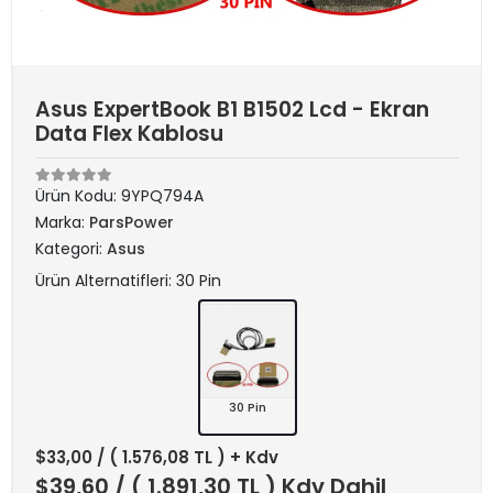
Asus ExpertBook B1 B1502 Lcd - Ekran
Data Flex Kablosu
Ürün Kodu:
9YPQ794A
Marka:
ParsPower
Kategori:
Asus
Ürün Alternatifleri: 30 Pin
30 Pin
$33,00
/ ( 1.576,08 TL ) + Kdv
$39,60
/ ( 1.891,30 TL ) Kdv Dahil