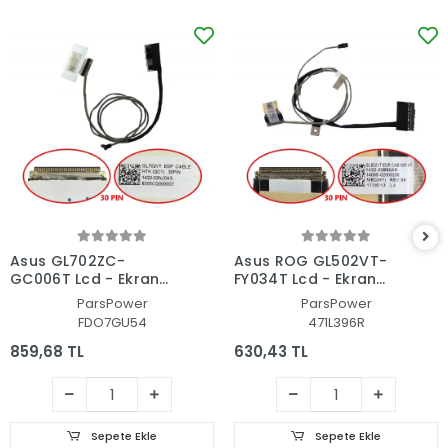
Asus GL702ZC-
Asus ROG GL502VT-
GC006T Lcd - Ekran
FY034T Lcd - Ekran
Data Flex Kablosu
Data Flex Kablosu
ParsPower
ParsPower
FDO7GU54
471L396R
859,68 TL
630,43 TL
Sepete Ekle
Sepete Ekle