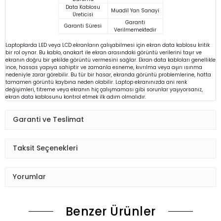
Data Kablosu
Muadil Yan Sanayi
Üreticisi
Garanti
Garanti Süresi
Verilmemektedir
Laptoplarda LED veya LCD ekranların çalışabilmesi için ekran data kablosu kritik
bir rol oynar. Bu kablo, anakart ile ekran arasındaki görüntü verilerini taşır ve
ekranın doğru bir şekilde görüntü vermesini sağlar. Ekran data kabloları genellikle
ince, hassas yapıya sahiptir ve zamanla esneme, kıvrılma veya aşırı ısınma
nedeniyle zarar görebilir. Bu tür bir hasar, ekranda görüntü problemlerine, hatta
tamamen görüntü kaybına neden olabilir. Laptop ekranınızda ani renk
değişimleri, titreme veya ekranın hiç çalışmaması gibi sorunlar yaşıyorsanız,
ekran data kablosunu kontrol etmek ilk adım olmalıdır.
Garanti ve Teslimat
Taksit Seçenekleri
Yorumlar
Benzer Ürünler