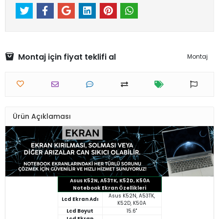
Montaj için fiyat teklifi al
Montaj
Ürün Açıklaması
Asus K52N, A53TK, K52D, K50A
Notebook Ekran Özellikleri
Asus K52N, A53TK,
Lcd Ekran Adı
K52D, K50A
Lcd Boyut
15.6"
Lcd Ekran