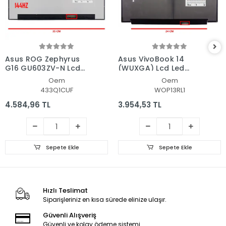
Asus ROG Zephyrus
Asus VivoBook 14
G16 GU603ZV-N Lcd
(WUXGA) Lcd Led
Led Ekran - Panel
Ekran - Panel
Oem
Oem
433Q1CUF
WOP13RL1
4.584,96 TL
3.954,53 TL
Sepete Ekle
Sepete Ekle
Hızlı Teslimat
Siparişleriniz en kısa sürede elinize ulaşır.
Güvenli Alışveriş
Güvenli ve kolay ödeme sistemi