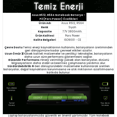
Asus R512, R564 Notebook Batarya -
Pil (Pars Power) Özellikleri
Ürün Adı
Asus R512, R564
Renk
Siyah
Kapasite
7.7V 3800mAh.
Ürün Kalitesi
Pars Power
Kalite Belgeleri
ISO9001 - CE
Çevre Dostu
Temiz enerji kaynaklarının kullanımı, bataryaların üretiminden
geri dönüşümüne kadar çevresel etkileri azaltır.
Uzun Ömür ⏳
Yüksek kaliteli malzemeler ve yenilikçi teknolojiler, bataryaların
daha uzun süre performans göstermesini sağlar.
Güvenilir Performans ⚡
Enerji verimliliği yüksek olan bataryalar, dizüstü
bilgisayarların daha stabil ve kesintisiz çalışmasına yardımcı olur.
Sürdürülebilirlik ♻️
Geri dönüştürülebilir malzemeler kullanılarak üretilen
bataryalar, doğal kaynakların korunmasına ve atık miktarının azaltılmasına
katkıda bulunur.
Laptop bataryalarımızda güvenlik en önemli şartımızdır. Tüm Notebook