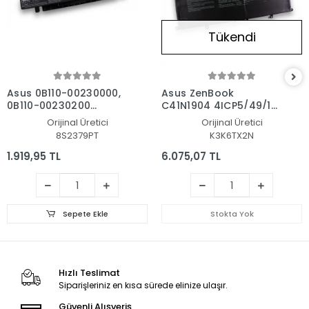
Tükendi
Asus 0B110-00230000,
Asus ZenBook
0B110-00230200
C41N1904 4ICP5/49/121
Notebook Batarya - Pil
Batarya - Pil
Orijinal Üretici
Orijinal Üretici
8S2379PT
K3K6TX2N
1.919,95 TL
6.075,07 TL
Sepete Ekle
Stokta Yok
Hızlı Teslimat
Siparişleriniz en kısa sürede elinize ulaşır.
Güvenli Alışveriş