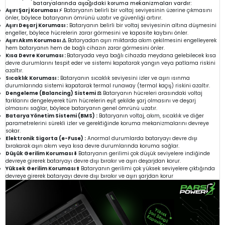
bataryalarında aşağıdaki koruma mekanizmaları vardır:
Aşırı Şarj Koruması ⚡
Bataryanın belirli bir voltaj seviyesinin üzerine çıkmasını
önler, böylece bataryanın ömrünü uzatır ve güvenliği artırır.
Aşırı Deşarj Koruması :
Bataryanın belirli bir voltaj seviyesinin altına düşmesini
engeller, böylece hücrelerin zarar görmesini ve kapasite kaybını önler.
Aşırı Akım Koruması ⚠️
Bataryadan aşırı miktarda akım çekilmesini engelleyerek
hem bataryanın hem de bağlı cihazın zarar görmesini önler.
Kısa Devre Koruması :
Bataryada veya bağlı cihazda meydana gelebilecek kısa
devre durumlarını tespit eder ve sistemi kapatarak yangın veya patlama riskini
azaltır.
Sıcaklık Koruması :
Bataryanın sıcaklık seviyesini izler ve aşırı ısınma
durumlarında sistemi kapatarak termal runaway (termal kaçış) riskini azaltır.
Dengeleme (Balancing) Sistemi ⚖️
Bataryanın hücreleri arasındaki voltaj
farklarını dengeleyerek tüm hücrelerin eşit şekilde şarj olmasını ve deşarj
olmasını sağlar, böylece bataryanın genel ömrünü uzatır.
Batarya Yönetim Sistemi (BMS) :
Bataryanın voltaj, akım, sıcaklık ve diğer
parametrelerini sürekli izler ve gerektiğinde koruma mekanizmalarını devreye
sokar.
Elektronik Sigorta (e-Fuse) :
Anormal durumlarda bataryayı devre dışı
bırakarak aşırı akım veya kısa devre durumlarında koruma sağlar.
Düşük Gerilim Koruması ⬇️
Bataryanın gerilimi çok düşük seviyelere indiğinde
devreye girerek bataryayı devre dışı bırakır ve aşırı deşarjdan korur.
Yüksek Gerilim Koruması ⬆️
Bataryanın gerilimi çok yüksek seviyelere çıktığında
devreye girerek bataryayı devre dışı bırakır ve aşırı şarjdan korur