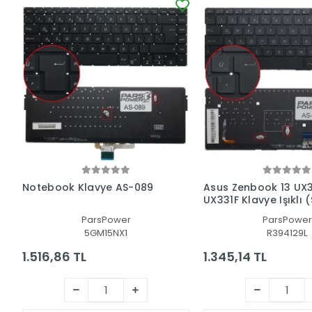
Notebook Klavye AS-089
Asus Zenbook 13 UX3
UX331F Klavye Işıklı 
TR)
ParsPower
ParsPower
5GM15NX1
R394129L
1.516,86 TL
1.345,14 TL