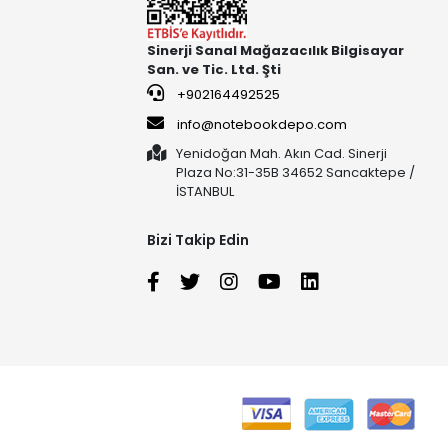
Sinerji Sanal Mağazacılık Bilgisayar
San. ve Tic. Ltd. Şti
+902164492525
info@notebookdepo.com
Yenidoğan Mah. Akın Cad. Sinerji
Plaza No:31-35B 34652 Sancaktepe /
İSTANBUL
Bizi Takip Edin