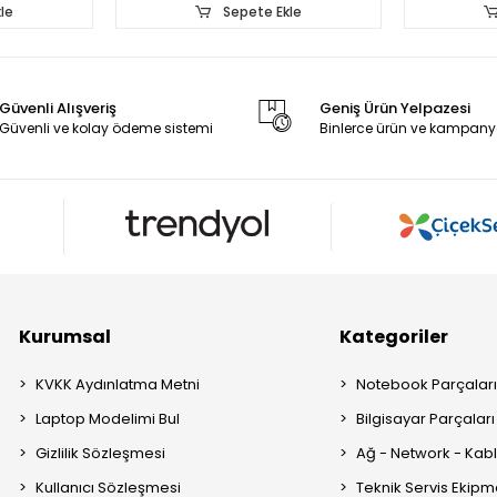
le
Sepete Ekle
Güvenli Alışveriş
Geniş Ürün Yelpazesi
Güvenli ve kolay ödeme sistemi
Binlerce ürün ve kampany
Kurumsal
Kategoriler
KVKK Aydınlatma Metni
Notebook Parçalar
Laptop Modelimi Bul
Bilgisayar Parçaları
Gizlilik Sözleşmesi
Ağ - Network - Kabl
Kullanıcı Sözleşmesi
Teknik Servis Ekipm