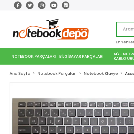
En Yenile
AĞ - NETW
NOTEBOOK PARÇALARI
BİLGİSAYAR PARÇALARI
KABLO ÜRÜ
Ana Sayfa
Notebook Parçaları
Notebook Klavye
Asu