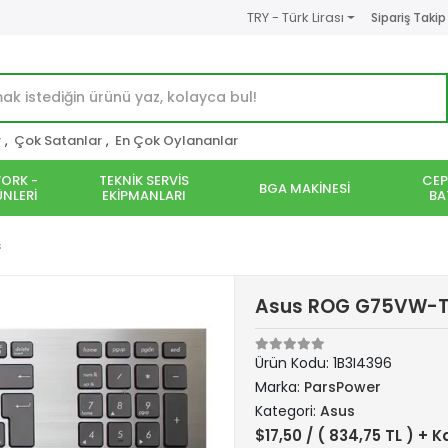
TRY - Türk Lirası
Sipariş Takip
r
,
Çok Satanlar
,
En Çok Oylananlar
ORK -
TEKNİK SERVİS
CEP
BGA MAKİNESİ
NLERİ
EKİPMANLARI
BA
s
Asus ROG G75VW-TS
Ürün Kodu:
1B3I4396
Marka:
ParsPower
Kategori:
Asus
$17,50
/ ( 834,75 TL ) + K