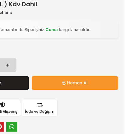
TL ) Kdv Dahil
itlerle
tamamlandı. Siparişiniz
Cuma
kargolanacaktır.
e
Hemen Al
 Alışveriş
İade ve Değişim