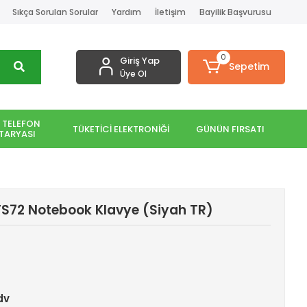
Sıkça Sorulan Sorular
Yardım
İletişim
Bayilik Başvurusu
0
Giriş Yap
Sepetim
Üye Ol
 TELEFON
TÜKETİCİ ELEKTRONİĞİ
GÜNÜN FIRSATI
TARYASI
72 Notebook Klavye (Siyah TR)
dv