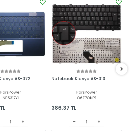
Klavye AS-072
Notebook Klavye AS-010
N
ParsPower
ParsPower
NB5317Y1
O6Z7ONP1
TL
386,37 TL
7