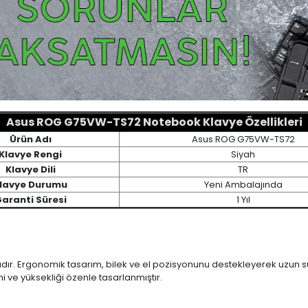
Asus ROG G75VW-TS72 Notebook Klavye Özellikleri
Ürün Adı
Asus ROG G75VW-TS72
Klavye Rengi
Siyah
Klavye Dili
TR
lavye Durumu
Yeni Ambalajında
aranti Süresi
1 Yıl
ıdır. Ergonomik tasarım, bilek ve el pozisyonunu destekleyerek uzun sür
mi ve yüksekliği özenle tasarlanmıştır.