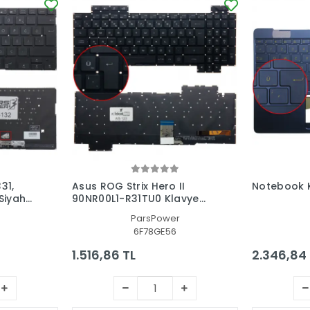
31,
Asus ROG Strix Hero II
Notebook 
(Siyah
90NR00L1-R31TU0 Klavye
Işıklı (Siyah TR)
ParsPower
6F78GE56
1.516,86 TL
2.346,84 