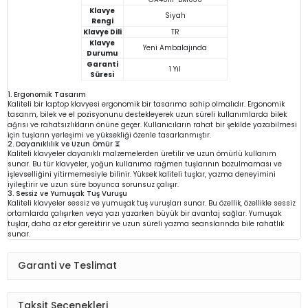
Klavye
Siyah
Rengi
Klavye Dili
TR
Klavye
Yeni Ambalajında
Durumu
Garanti
1 Yıl
Süresi
1. Ergonomik Tasarım
Kaliteli bir laptop klavyesi ergonomik bir tasarıma sahip olmalıdır. Ergonomik
tasarım, bilek ve el pozisyonunu destekleyerek uzun süreli kullanımlarda bilek
ağrısı ve rahatsızlıkların önüne geçer. Kullanıcıların rahat bir şekilde yazabilmesi
için tuşların yerleşimi ve yüksekliği özenle tasarlanmıştır.
2. Dayanıklılık ve Uzun Ömür ⏳
Kaliteli klavyeler dayanıklı malzemelerden üretilir ve uzun ömürlü kullanım
sunar. Bu tür klavyeler, yoğun kullanıma rağmen tuşlarının bozulmaması ve
işlevselliğini yitirmemesiyle bilinir. Yüksek kaliteli tuşlar, yazma deneyimini
iyileştirir ve uzun süre boyunca sorunsuz çalışır.
3. Sessiz ve Yumuşak Tuş Vuruşu
Kaliteli klavyeler sessiz ve yumuşak tuş vuruşları sunar. Bu özellik, özellikle sessiz
ortamlarda çalışırken veya yazı yazarken büyük bir avantaj sağlar. Yumuşak
tuşlar, daha az efor gerektirir ve uzun süreli yazma seanslarında bile rahatlık
sunar.
Garanti ve Teslimat
Taksit Seçenekleri