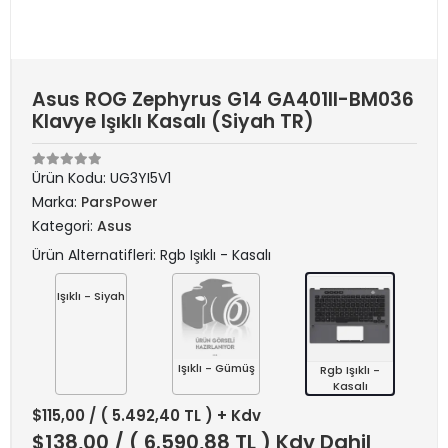
Asus ROG Zephyrus G14 GA401II-BM036
Klavye Işıklı Kasalı (Siyah TR)
Ürün Kodu:
UG3YI5V1
Marka:
ParsPower
Kategori:
Asus
Ürün Alternatifleri: Rgb Işıklı - Kasalı
Işıklı - Siyah
Işıklı - Gümüş
Rgb Işıklı -
Kasalı
$115,00
/ ( 5.492,40 TL ) + Kdv
$138,00
/ ( 6.590,88 TL ) Kdv Dahil