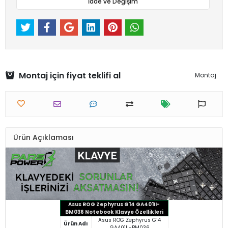
İade ve Değişim
Montaj için fiyat teklifi al
Montaj
Ürün Açıklaması
Asus ROG Zephyrus G14 GA401II-
BM036 Notebook Klavye Özellikleri
Asus ROG Zephyrus G14
Ürün Adı
GA401II-BM036