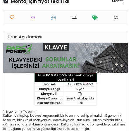
Montaj için fiyat teklifi al
Montaj
Ürün Açıklaması
Asus ROG G75VX Notebook Klavye
Özellikleri
Ürün Adı
Asus ROG G75VX
Klavye Rengi
Siyah
Klavye Dili
TR
Klavye Durumu
Yeni Ambalajında
Garanti Süresi
1 Yıl
1. Ergonomik Tasarım
Kaliteli bir laptop klavyesi ergonomik bir tasarıma sahip olmalıdır. Ergonomik
tasarım, bilek ve el pozisyonunu destekleyerek uzun süreli kullanımlarda bilek
ağrısı ve rahatsızlıkların önüne geçer. Kullanıcıların rahat bir şekilde yazabilmesi
için tuşların yerleşimi ve yüksekliği özenle tasarlanmıştır.