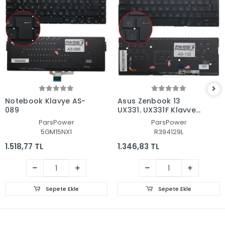
Notebook Klavye AS-
Asus Zenbook 13
089
UX331, UX331F Klavye
Işıklı (Siyah TR)
ParsPower
ParsPower
5GM15NX1
R394129L
1.518,77 TL
1.346,83 TL
Sepete Ekle
Sepete Ekle