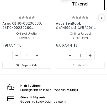
Tükendi
Asus 0B110-00230000,
Asus ZenBook
0B110-00230200
C41N1904 4ICP5/49/121
Notebook Batarya - Pil
Batarya - Pil
Orijinal Üretici
Orijinal Üretici
8S2379PT
K3K6TX2N
1.917,54 TL
6.067,44 TL
Sepete Ekle
Stokta Yok
Hızlı Teslimat
Siparişleriniz en kısa sürede elinize ulaşır.
Güvenli Alışveriş
Güvenli ve kolay ödeme sistemi