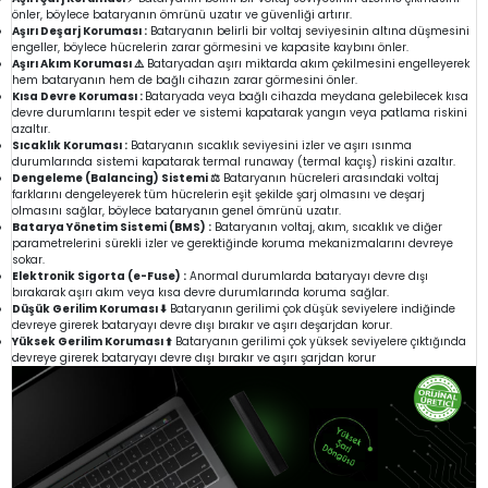
önler, böylece bataryanın ömrünü uzatır ve güvenliği artırır.
Aşırı Deşarj Koruması :
Bataryanın belirli bir voltaj seviyesinin altına düşmesini
engeller, böylece hücrelerin zarar görmesini ve kapasite kaybını önler.
Aşırı Akım Koruması ⚠️
Bataryadan aşırı miktarda akım çekilmesini engelleyerek
hem bataryanın hem de bağlı cihazın zarar görmesini önler.
Kısa Devre Koruması :
Bataryada veya bağlı cihazda meydana gelebilecek kısa
devre durumlarını tespit eder ve sistemi kapatarak yangın veya patlama riskini
azaltır.
Sıcaklık Koruması :
Bataryanın sıcaklık seviyesini izler ve aşırı ısınma
durumlarında sistemi kapatarak termal runaway (termal kaçış) riskini azaltır.
Dengeleme (Balancing) Sistemi ⚖️
Bataryanın hücreleri arasındaki voltaj
farklarını dengeleyerek tüm hücrelerin eşit şekilde şarj olmasını ve deşarj
olmasını sağlar, böylece bataryanın genel ömrünü uzatır.
Batarya Yönetim Sistemi (BMS) :
Bataryanın voltaj, akım, sıcaklık ve diğer
parametrelerini sürekli izler ve gerektiğinde koruma mekanizmalarını devreye
sokar.
Elektronik Sigorta (e-Fuse) :
Anormal durumlarda bataryayı devre dışı
bırakarak aşırı akım veya kısa devre durumlarında koruma sağlar.
Düşük Gerilim Koruması ⬇️
Bataryanın gerilimi çok düşük seviyelere indiğinde
devreye girerek bataryayı devre dışı bırakır ve aşırı deşarjdan korur.
Yüksek Gerilim Koruması ⬆️
Bataryanın gerilimi çok yüksek seviyelere çıktığında
devreye girerek bataryayı devre dışı bırakır ve aşırı şarjdan korur