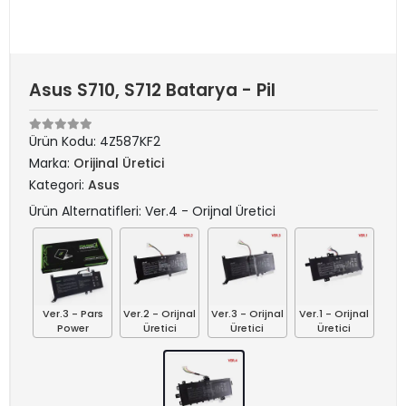
Asus S710, S712 Batarya - Pil
Ürün Kodu:
4Z587KF2
Marka:
Orijinal Üretici
Kategori:
Asus
Ürün Alternatifleri: Ver.4 - Orijnal Üretici
Ver.3 - Pars
Ver.2 - Orijnal
Ver.3 - Orijnal
Ver.1 - Orijnal
Power
Üretici
Üretici
Üretici