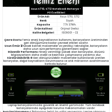
Asus S710, S712 Notebook Batarya -
Pil Özellikleri
Ürün Adı
Asus S710, S712
Renk
Siyah
Kapasite
7.7V 37Wh.
Ürün Kalitesi
Orijinal Üretici
Kalite Belgeleri
ISO9001 - CE
Çevre Dostu
Temiz enerji kaynaklarının kullanımı, bataryaların üretiminden
geri dönüşümüne kadar çevresel etkileri azaltır.
Uzun Ömür ⏳
Yüksek kaliteli malzemeler ve yenilikçi teknolojiler, bataryaların
daha uzun süre performans göstermesini sağlar.
Güvenilir Performans ⚡
Enerji verimliliği yüksek olan bataryalar, dizüstü
bilgisayarların daha stabil ve kesintisiz çalışmasına yardımcı olur.
Sürdürülebilirlik ♻️
Geri dönüştürülebilir malzemeler kullanılarak üretilen
bataryalar, doğal kaynakların korunmasına ve atık miktarının azaltılmasına
katkıda bulunur.
Laptop bataryalarımızda güvenlik en önemli şartımızdır. Tüm Notebook
bataryalarında aşağıdaki koruma mekanizmaları vardır:
Aşırı Şarj Koruması ⚡
Bataryanın belirli bir voltaj seviyesinin üzerine çıkmasını