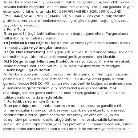
Kaliteli bir laptop ekranı yüksek çözünürlük sunar. Çözünürlük, ekrandaki piksel
sayısını belirler ve görüntülerin ne kadar net ve detaylı olduğunu gösterir. Yaygın
ekran çözünürlükleri arasında HD (1366x768),Full HD (1920x1080),Quad HD
(2560x1440) ve 4K Ultra HD (3840x2160) bulunur. Yüksek çözünürlük, özellikle
grafik tasarımı, video düzenleme ve oyun gibi görsel açıdan yoğun görevlerde
büyük bir fark yaratır.
2. Panel Türü
Ekran panel türü, görüntü kalitesini ve renk doğruluğunu etkiler. Yaygın olarak
kullanılan panel türleri şunlardır:
TN (Twisted Nematic):
Hızlı tepki süresi ve yüksek yenileme hızı sunar, ancak
renk doğruluğu ve görüş açıları sınırlıdır.
IPS (In-Plane Switching):
Geniş görüş açıları ve üstün renk doğruluğu sağlar, bu
da multimedya tüketimi ve profesyonel grafik çalışmaları için idealdir.
OLED (Organic Light-Emitting Diode):
Derin siyahlar, canlı renkler ve yüksek
kontrast oranı sunar. Enerji verimliliği yüksektir ve ince tasarımlar sağlar.
3. Renk Doğruluğu ve Gamut
Kaliteli bir laptop ekranı, doğru ve canlı renkler sunmalıdır. Renk gamutu, ekranın
gösterebildiği renk aralığını ifade eder. %100 sRGB veya daha geniş bir renk
gamutu (Adobe RGB, DCI-P3) sunan ekranlar, özellikle fotoğraf düzenleme, video
düzenleme ve grafik tasarımı gibi profesyonel işler için önemlidir. Renk
doğruluğu, ekranın gerçek renkleri ne kadar doğru gösterdiğini belirtir ve bu,
kalibrasyonla daha da iyileştirilebilir.
4. Parlaklık ve Yansımayı Önleme
Ekran parlaklığı, ekranın maksimum ışık çıkışını ifade eder ve genellikle nit
birimiyle ölçülür. Yüksek parlaklık seviyesi, özellikle dış mekan kullanımı veya
parlak ortamlarda çalışırken önemlidir. Yansımayı önleme özelliği, ekran
yüzeyindeki parlamaları azaltarak görüntülerin net ve okunabilir kalmasını
sağlar. Mat ekran kaplamaları, yansıma problemlerini minimize ederken, parlak
ekranlar daha canlı renkler sunar ancak daha fazla yansımaya neden olabilir.