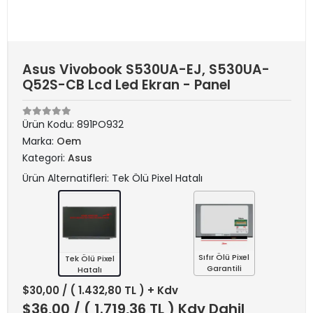
Asus Vivobook S530UA-EJ, S530UA-
Q52S-CB Lcd Led Ekran - Panel
Ürün Kodu:
891PO932
Marka:
Oem
Kategori:
Asus
Ürün Alternatifleri: Tek Ölü Pixel Hatalı
Sıfır Ölü Pixel
Tek Ölü Pixel
Garantili
Hatalı
$30,00
/ ( 1.432,80 TL ) + Kdv
$36,00
/ ( 1.719,36 TL ) Kdv Dahil