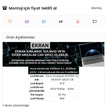
Montaj için fiyat teklifi al
Montaj
Ürün Açıklaması
Asus Vivobook S530UA-EJ, S530UA-
Q52S-CB Notebook Ekran Özellikleri
Lcd Ekran
Asus Vivobook S530UA-EJ,
Adı
S530UA-Q52S-CB
Lcd Boyut
15.6"
Lcd Ekran
1920*1080p - 60Hz
Çözünürlük
Pin Sayısı
30 Pin
Lcd Yüzeyi
Mat
1. Ekran Çözünürlüğü