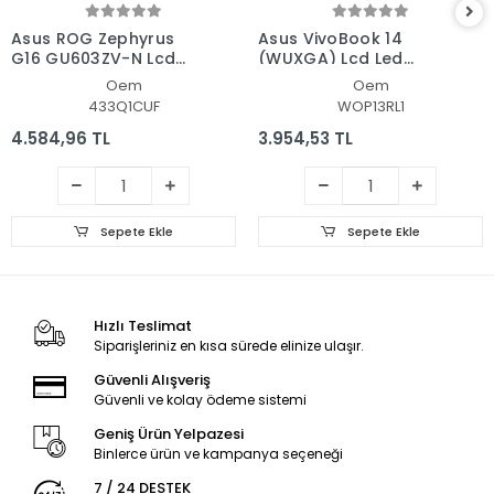
Asus ROG Zephyrus
Asus VivoBook 14
G16 GU603ZV-N Lcd
(WUXGA) Lcd Led
Led Ekran - Panel
Ekran - Panel
Oem
Oem
433Q1CUF
WOP13RL1
4.584,96 TL
3.954,53 TL
Sepete Ekle
Sepete Ekle
Hızlı Teslimat
Siparişleriniz en kısa sürede elinize ulaşır.
Güvenli Alışveriş
Güvenli ve kolay ödeme sistemi
Geniş Ürün Yelpazesi
Binlerce ürün ve kampanya seçeneği
7 / 24 DESTEK