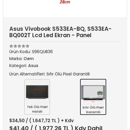
Asus Vivobook S533EA-BQ, S533EA-
BQ002T Lcd Led Ekran - Panel
Ürün Kodu:
S96QUB36
Marka:
Oem
Kategori:
Asus
Ürün Alternatifleri: Sıfır Ölü Pixel Garantili
Tek Ölü Pixel
Sıfır Ölü Pixel
Hatalı
Garantili
$34,50
/ ( 1.647,72 TL ) + Kdv
$41,40
/ ( 1.977,26 TL ) Kdv Dahil