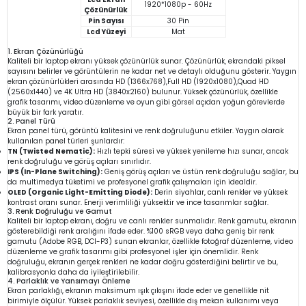
1920*1080p - 60Hz
Çözünürlük
Pin Sayısı
30 Pin
Lcd Yüzeyi
Mat
1. Ekran Çözünürlüğü
Kaliteli bir laptop ekranı yüksek çözünürlük sunar. Çözünürlük, ekrandaki piksel
sayısını belirler ve görüntülerin ne kadar net ve detaylı olduğunu gösterir. Yaygın
ekran çözünürlükleri arasında HD (1366x768),Full HD (1920x1080),Quad HD
(2560x1440) ve 4K Ultra HD (3840x2160) bulunur. Yüksek çözünürlük, özellikle
grafik tasarımı, video düzenleme ve oyun gibi görsel açıdan yoğun görevlerde
büyük bir fark yaratır.
2. Panel Türü
Ekran panel türü, görüntü kalitesini ve renk doğruluğunu etkiler. Yaygın olarak
kullanılan panel türleri şunlardır:
TN (Twisted Nematic):
Hızlı tepki süresi ve yüksek yenileme hızı sunar, ancak
renk doğruluğu ve görüş açıları sınırlıdır.
IPS (In-Plane Switching):
Geniş görüş açıları ve üstün renk doğruluğu sağlar, bu
da multimedya tüketimi ve profesyonel grafik çalışmaları için idealdir.
OLED (Organic Light-Emitting Diode):
Derin siyahlar, canlı renkler ve yüksek
kontrast oranı sunar. Enerji verimliliği yüksektir ve ince tasarımlar sağlar.
3. Renk Doğruluğu ve Gamut
Kaliteli bir laptop ekranı, doğru ve canlı renkler sunmalıdır. Renk gamutu, ekranın
gösterebildiği renk aralığını ifade eder. %100 sRGB veya daha geniş bir renk
gamutu (Adobe RGB, DCI-P3) sunan ekranlar, özellikle fotoğraf düzenleme, video
düzenleme ve grafik tasarımı gibi profesyonel işler için önemlidir. Renk
doğruluğu, ekranın gerçek renkleri ne kadar doğru gösterdiğini belirtir ve bu,
kalibrasyonla daha da iyileştirilebilir.
4. Parlaklık ve Yansımayı Önleme
Ekran parlaklığı, ekranın maksimum ışık çıkışını ifade eder ve genellikle nit
birimiyle ölçülür. Yüksek parlaklık seviyesi, özellikle dış mekan kullanımı veya