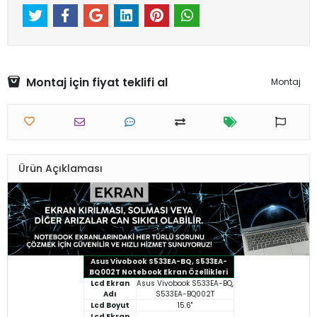
Montaj için fiyat teklifi al
Montaj
Ürün Açıklaması
Asus Vivobook S533EA-BQ, S533EA-
BQ002T Notebook Ekran Özellikleri
Lcd Ekran
Asus Vivobook S533EA-BQ,
Adı
S533EA-BQ002T
Lcd Boyut
15.6"
Lcd Ekran