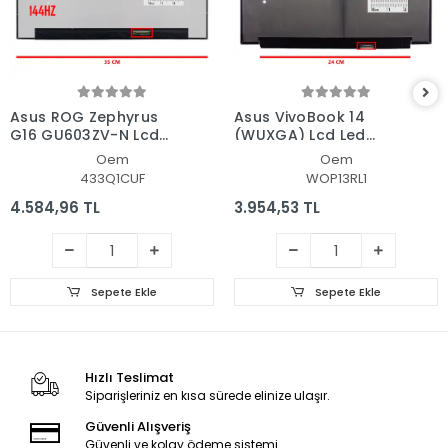
Asus ROG Zephyrus
Asus VivoBook 14
G16 GU603ZV-N Lcd
(WUXGA) Lcd Led
Led Ekran - Panel
Ekran - Panel
Oem
Oem
433Q1CUF
WOP13RL1
4.584,96 TL
3.954,53 TL
Sepete Ekle
Sepete Ekle
Hızlı Teslimat
Siparişleriniz en kısa sürede elinize ulaşır.
Güvenli Alışveriş
Güvenli ve kolay ödeme sistemi