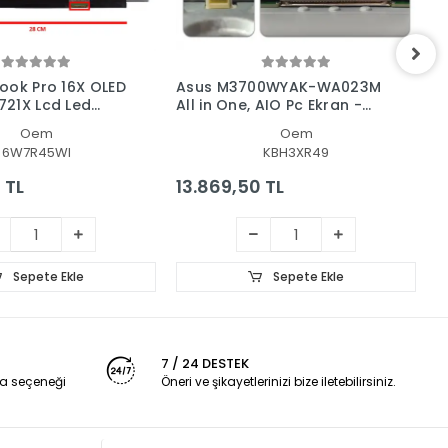
ook Pro 16X OLED
Asus M3700WYAK-WA023M
A
21X Lcd Led
All in One, AIO Pc Ekran -
U
nel
Panel
L
Oem
Oem
6W7R45WI
KBH3XR49
 TL
13.869,50 TL
2
Sepete Ekle
Sepete Ekle
7 / 24 DESTEK
a seçeneği
Öneri ve şikayetlerinizi bize iletebilirsiniz.