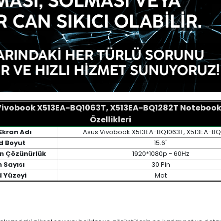
Vivobook X513EA-BQ1063T, X513EA-BQ1282T Notebook
Özellikleri
Ekran Adı
Asus Vivobook X513EA-BQ1063T, X513EA-BQ
d Boyut
15.6"
an Çözünürlük
1920*1080p - 60Hz
n Sayısı
30 Pin
d Yüzeyi
Mat