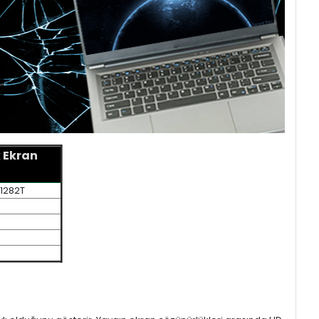
 Ekran
1282T