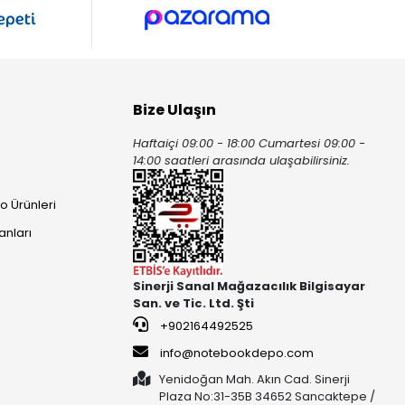
Bize Ulaşın
Haftaiçi 09:00 - 18:00 Cumartesi 09:00 -
ı
14:00 saatleri arasında ulaşabilirsiniz.
o Ürünleri
anları
Sinerji Sanal Mağazacılık Bilgisayar
San. ve Tic. Ltd. Şti
+902164492525
info@notebookdepo.com
Yenidoğan Mah. Akın Cad. Sinerji
Plaza No:31-35B 34652 Sancaktepe /