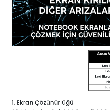
Asus 
Lcd 
Lc
Lcd Ekr
Pi
Lc
1. Ekran Çözünürlüğü