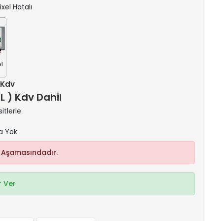
ixel Hatalı
el
+ Kdv
TL ) Kdv Dahil
itlerle
a Yok
 Aşamasındadır.
 Ver