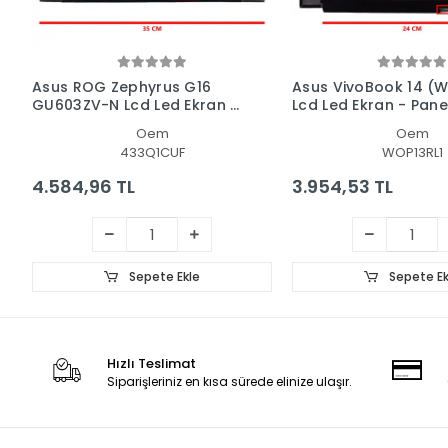
Asus ROG Zephyrus G16
Asus VivoBook 14 (
GU603ZV-N Lcd Led Ekran -
Lcd Led Ekran - Pane
Panel
Oem
Oem
433Q1CUF
WOP13RL1
4.584,96 TL
3.954,53 TL
Sepete Ekle
Sepete Ek
Hızlı Teslimat
Siparişleriniz en kısa sürede elinize ulaşır.