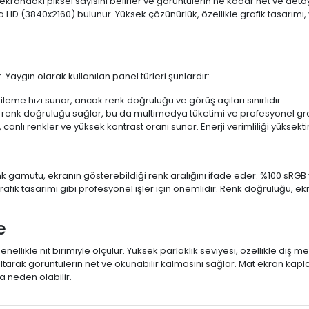
 ekrandaki piksel sayısını belirler ve görüntülerin ne kadar net ve det
a HD (3840x2160) bulunur. Yüksek çözünürlük, özellikle grafik tasarı
 Yaygın olarak kullanılan panel türleri şunlardır:
ileme hızı sunar, ancak renk doğruluğu ve görüş açıları sınırlıdır.
 renk doğruluğu sağlar, bu da multimedya tüketimi ve profesyonel grafi
 canlı renkler ve yüksek kontrast oranı sunar. Enerji verimliliği yüksekt
 Renk gamutu, ekranın gösterebildiği renk aralığını ifade eder. %100 
fik tasarımı gibi profesyonel işler için önemlidir. Renk doğruluğu, ekr
e
enellikle nit birimiyle ölçülür. Yüksek parlaklık seviyesi, özellikle dış
ltarak görüntülerin net ve okunabilir kalmasını sağlar. Mat ekran kap
 neden olabilir.