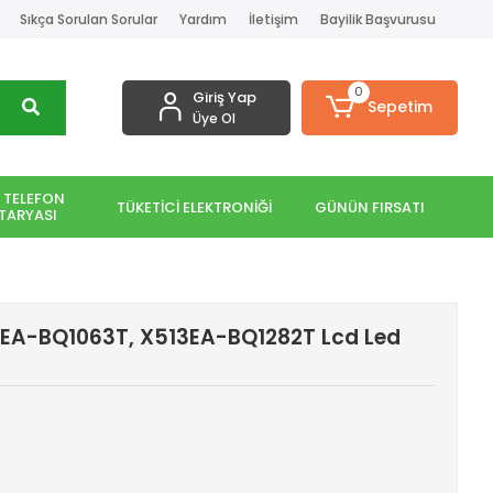
Sıkça Sorulan Sorular
Yardım
İletişim
Bayilik Başvurusu
0
Giriş Yap
Sepetim
Üye Ol
 TELEFON
TÜKETİCİ ELEKTRONİĞİ
GÜNÜN FIRSATI
TARYASI
EA-BQ1063T, X513EA-BQ1282T Lcd Led