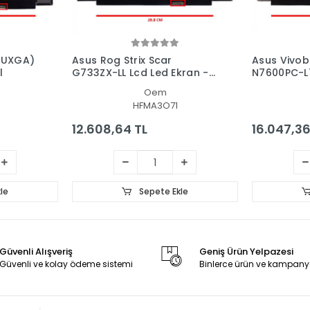
WUXGA)
Asus Rog Strix Scar
Asus Vivob
l
G733ZX-LL Lcd Led Ekran -
N7600PC-L7
Panel
Ekran - Pa
Oem
HFMA3O71
12.608,64 TL
16.047,36
le
Sepete Ekle
Güvenli Alışveriş
Geniş Ürün Yelpazesi
Güvenli ve kolay ödeme sistemi
Binlerce ürün ve kampany