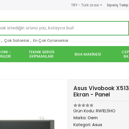
TRY - Türk Lirası
Sipariş Takip
r
,
Çok Satanlar
,
En Çok Oylananlar
ORK -
TEKNİK SERVİS
CEP
BGA MAKİNESİ
NLERİ
EKİPMANLARI
BA
Asus Vivobook X513
Ekran - Panel
Ürün Kodu:
RW1EL5HO
Marka:
Oem
Kategori:
Asus