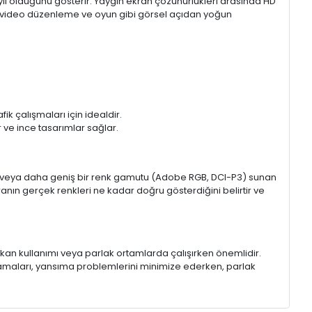
aylı olduğunu gösterir. Yaygın ekran çözünürlükleri arasında HD
mı, video düzenleme ve oyun gibi görsel açıdan yoğun
k çalışmaları için idealdir.
ir ve ince tasarımlar sağlar.
sRGB veya daha geniş bir renk gamutu (Adobe RGB, DCI-P3) sunan
anın gerçek renkleri ne kadar doğru gösterdiğini belirtir ve
 mekan kullanımı veya parlak ortamlarda çalışırken önemlidir.
lamaları, yansıma problemlerini minimize ederken, parlak