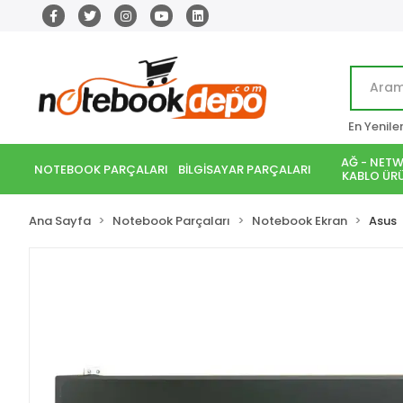
En Yenile
AĞ - NETW
NOTEBOOK PARÇALARI
BİLGİSAYAR PARÇALARI
KABLO ÜRÜ
Ana Sayfa
Notebook Parçaları
Notebook Ekran
Asus