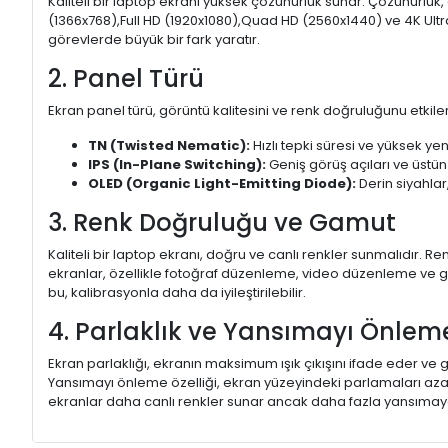
Kaliteli bir laptop ekranı yüksek çözünürlük sunar. Çözünürlük,
(1366x768),Full HD (1920x1080),Quad HD (2560x1440) ve 4K Ultr
görevlerde büyük bir fark yaratır.
2. Panel Türü
Ekran panel türü, görüntü kalitesini ve renk doğruluğunu etkiler.
TN (Twisted Nematic):
Hızlı tepki süresi ve yüksek yen
IPS (In-Plane Switching):
Geniş görüş açıları ve üstün
OLED (Organic Light-Emitting Diode):
Derin siyahlar,
3. Renk Doğruluğu ve Gamut
Kaliteli bir laptop ekranı, doğru ve canlı renkler sunmalıdır.
ekranlar, özellikle fotoğraf düzenleme, video düzenleme ve gra
bu, kalibrasyonla daha da iyileştirilebilir.
4. Parlaklık ve Yansımayı Önlem
Ekran parlaklığı, ekranın maksimum ışık çıkışını ifade eder ve g
Yansımayı önleme özelliği, ekran yüzeyindeki parlamaları aza
ekranlar daha canlı renkler sunar ancak daha fazla yansımaya