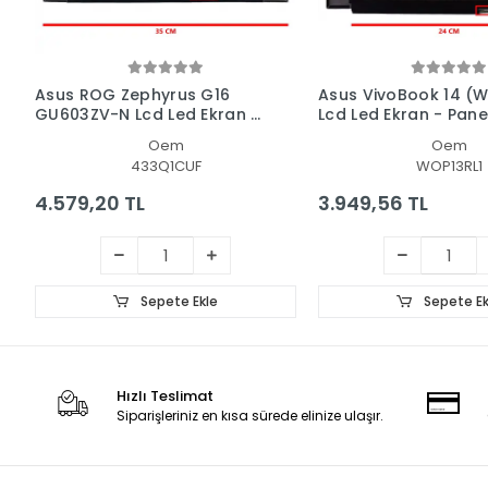
Asus ROG Zephyrus G16
Asus VivoBook 14 (
GU603ZV-N Lcd Led Ekran -
Lcd Led Ekran - Pane
Panel
Oem
Oem
433Q1CUF
WOP13RL1
4.579,20 TL
3.949,56 TL
Sepete Ekle
Sepete Ek
Hızlı Teslimat
Siparişleriniz en kısa sürede elinize ulaşır.