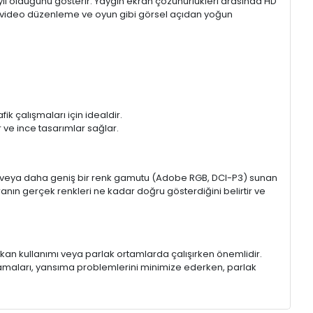
aylı olduğunu gösterir. Yaygın ekran çözünürlükleri arasında HD
mı, video düzenleme ve oyun gibi görsel açıdan yoğun
k çalışmaları için idealdir.
ir ve ince tasarımlar sağlar.
sRGB veya daha geniş bir renk gamutu (Adobe RGB, DCI-P3) sunan
anın gerçek renkleri ne kadar doğru gösterdiğini belirtir ve
 mekan kullanımı veya parlak ortamlarda çalışırken önemlidir.
lamaları, yansıma problemlerini minimize ederken, parlak