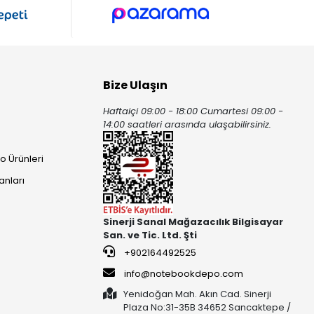
Bize Ulaşın
Haftaiçi 09:00 - 18:00 Cumartesi 09:00 -
ı
14:00 saatleri arasında ulaşabilirsiniz.
o Ürünleri
anları
Sinerji Sanal Mağazacılık Bilgisayar
San. ve Tic. Ltd. Şti
+902164492525
info@notebookdepo.com
Yenidoğan Mah. Akın Cad. Sinerji
Plaza No:31-35B 34652 Sancaktepe /