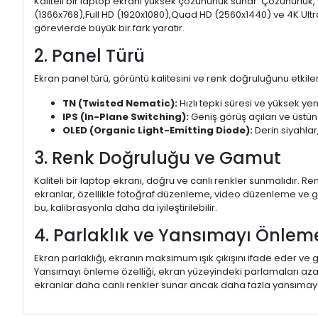
Kaliteli bir laptop ekranı yüksek çözünürlük sunar. Çözünürlük,
(1366x768),Full HD (1920x1080),Quad HD (2560x1440) ve 4K Ultr
görevlerde büyük bir fark yaratır.
2. Panel Türü
Ekran panel türü, görüntü kalitesini ve renk doğruluğunu etkiler.
TN (Twisted Nematic):
Hızlı tepki süresi ve yüksek yen
IPS (In-Plane Switching):
Geniş görüş açıları ve üstün
OLED (Organic Light-Emitting Diode):
Derin siyahlar,
3. Renk Doğruluğu ve Gamut
Kaliteli bir laptop ekranı, doğru ve canlı renkler sunmalıdır.
ekranlar, özellikle fotoğraf düzenleme, video düzenleme ve gra
bu, kalibrasyonla daha da iyileştirilebilir.
4. Parlaklık ve Yansımayı Önlem
Ekran parlaklığı, ekranın maksimum ışık çıkışını ifade eder ve g
Yansımayı önleme özelliği, ekran yüzeyindeki parlamaları aza
ekranlar daha canlı renkler sunar ancak daha fazla yansımaya