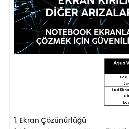
Asus 
Lcd 
Lc
Lcd Ekr
Pi
Lc
1. Ekran Çözünürlüğü