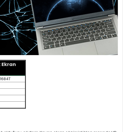
 Ekran
Q1684T