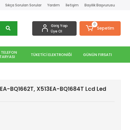
Sıkça Sorulan Sorular
Yardım
İletişim
Bayilik Başvurusu
0
Giriş Yap
Sepetim
Üye Ol
 TELEFON
TÜKETİCİ ELEKTRONİĞİ
GÜNÜN FIRSATI
TARYASI
3EA-BQ1662T, X513EA-BQ1684T Lcd Led