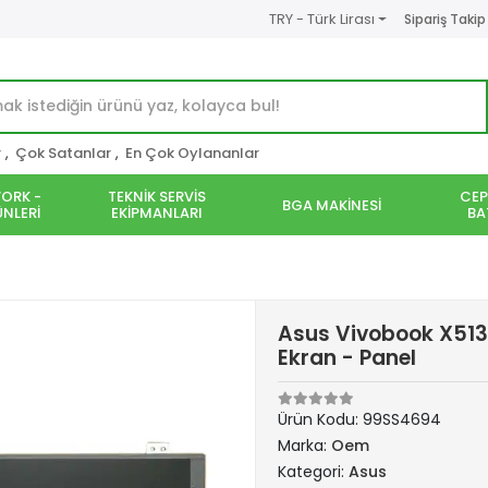
TRY - Türk Lirası
Sipariş Takip
r
,
Çok Satanlar
,
En Çok Oylananlar
ORK -
TEKNİK SERVİS
CEP
BGA MAKİNESİ
NLERİ
EKİPMANLARI
BA
Asus Vivobook X51
Ekran - Panel
Ürün Kodu:
99SS4694
Marka:
Oem
Kategori:
Asus