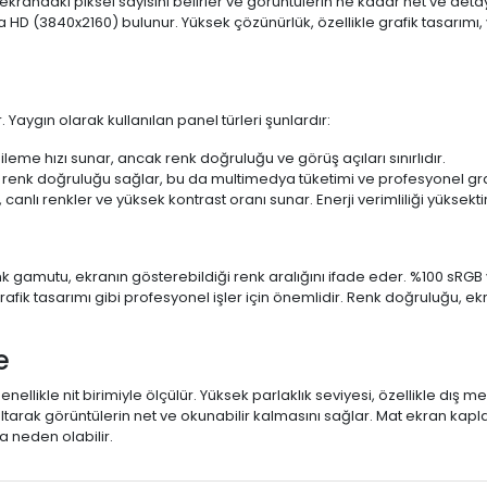
 ekrandaki piksel sayısını belirler ve görüntülerin ne kadar net ve det
a HD (3840x2160) bulunur. Yüksek çözünürlük, özellikle grafik tasarı
 Yaygın olarak kullanılan panel türleri şunlardır:
ileme hızı sunar, ancak renk doğruluğu ve görüş açıları sınırlıdır.
 renk doğruluğu sağlar, bu da multimedya tüketimi ve profesyonel grafi
 canlı renkler ve yüksek kontrast oranı sunar. Enerji verimliliği yüksekt
 Renk gamutu, ekranın gösterebildiği renk aralığını ifade eder. %100 
fik tasarımı gibi profesyonel işler için önemlidir. Renk doğruluğu, ekr
e
enellikle nit birimiyle ölçülür. Yüksek parlaklık seviyesi, özellikle dış
ltarak görüntülerin net ve okunabilir kalmasını sağlar. Mat ekran kap
 neden olabilir.