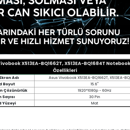
Vivobook X513EA-BQ1662T, X513EA-BQ1684T Notebook
Özellikleri
Ekran Adı
Asus Vivobook X513EA-BQ1662T, X513EA-B
d Boyut
15.6"
an Çözünürlük
1920*1080p - 60Hz
n Sayısı
30 Pin
d Yüzeyi
Mat