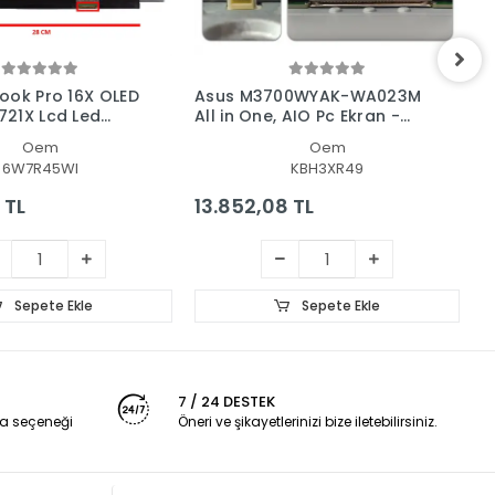
ook Pro 16X OLED
Asus M3700WYAK-WA023M
A
21X Lcd Led
All in One, AIO Pc Ekran -
U
nel
Panel
L
Oem
Oem
6W7R45WI
KBH3XR49
 TL
13.852,08 TL
2
Sepete Ekle
Sepete Ekle
7 / 24 DESTEK
a seçeneği
Öneri ve şikayetlerinizi bize iletebilirsiniz.