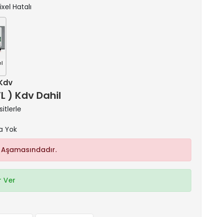
ixel Hatalı
el
 Kdv
TL ) Kdv Dahil
itlerle
a Yok
 Aşamasındadır.
 Ver