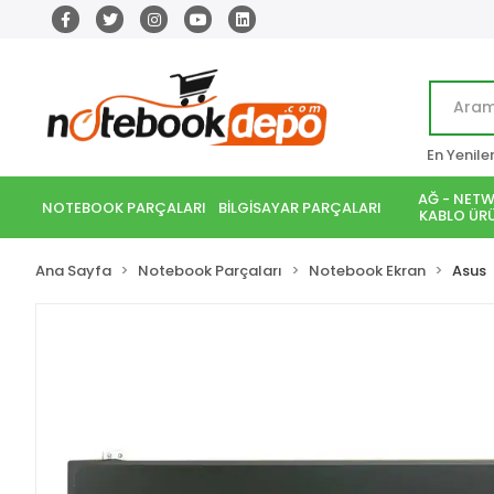
En Yenile
AĞ - NETW
NOTEBOOK PARÇALARI
BİLGİSAYAR PARÇALARI
KABLO ÜRÜ
Ana Sayfa
Notebook Parçaları
Notebook Ekran
Asus