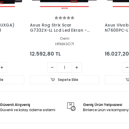
WUXGA)
Asus Rog Strix Scar
Asus Vivob
l
G733ZX-LL Lcd Led Ekran -
N7600PC-L7
Panel
Ekran - Pa
Oem
HFMA3O71
12.592,80 TL
16.027,20
le
Sepete Ekle
Güvenli Alışveriş
Geniş Ürün Yelpazesi
Güvenli ve kolay ödeme sistemi
Binlerce ürün ve kampany