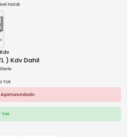
ixel Hatalı
el
+ Kdv
TL ) Kdv Dahil
tlerle
a Yok
 Aşamasındadır.
 Ver