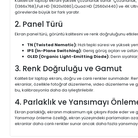
Kaliteli bir laptop ekranı yüksek çözünürlük sunar. Çözünürlük,
(1366x768),Full HD (1920x1080),Quad HD (2560x1440) ve 4K Ultr
görevlerde büyük bir fark yaratır.
2. Panel Türü
Ekran panel türü, görüntü kalitesini ve renk doğruluğunu etkiler.
TN (Twisted Nematic):
Hızlı tepki süresi ve yüksek yen
IPS (In-Plane Switching):
Geniş görüş açıları ve üstün
OLED (Organic Light-Emitting Diode):
Derin siyahlar,
3. Renk Doğruluğu ve Gamut
Kaliteli bir laptop ekranı, doğru ve canlı renkler sunmalıdır.
ekranlar, özellikle fotoğraf düzenleme, video düzenleme ve gra
bu, kalibrasyonla daha da iyileştirilebilir.
4. Parlaklık ve Yansımayı Önlem
Ekran parlaklığı, ekranın maksimum ışık çıkışını ifade eder ve g
Yansımayı önleme özelliği, ekran yüzeyindeki parlamaları aza
ekranlar daha canlı renkler sunar ancak daha fazla yansımaya