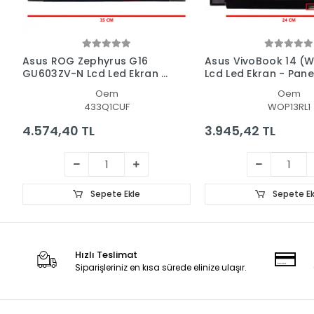
Asus ROG Zephyrus G16
Asus VivoBook 14 (
GU603ZV-N Lcd Led Ekran -
Lcd Led Ekran - Pane
Panel
Oem
Oem
433Q1CUF
WOP13RL1
4.574,40 TL
3.945,42 TL
Sepete Ekle
Sepete Ek
Hızlı Teslimat
Siparişleriniz en kısa sürede elinize ulaşır.