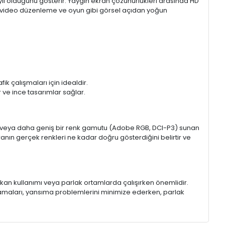
aylı olduğunu gösterir. Yaygın ekran çözünürlükleri arasında HD
mı, video düzenleme ve oyun gibi görsel açıdan yoğun
k çalışmaları için idealdir.
ir ve ince tasarımlar sağlar.
sRGB veya daha geniş bir renk gamutu (Adobe RGB, DCI-P3) sunan
anın gerçek renkleri ne kadar doğru gösterdiğini belirtir ve
 mekan kullanımı veya parlak ortamlarda çalışırken önemlidir.
lamaları, yansıma problemlerini minimize ederken, parlak