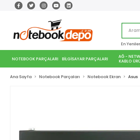
En Yenile
AĞ - NETW
NOTEBOOK PARÇALARI
BİLGİSAYAR PARÇALARI
KABLO ÜRÜ
Ana Sayfa
Notebook Parçaları
Notebook Ekran
Asus