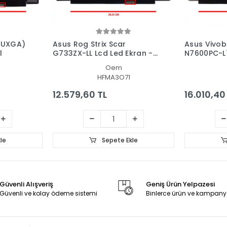
WUXGA)
Asus Rog Strix Scar
Asus Vivob
l
G733ZX-LL Lcd Led Ekran -
N7600PC-L7
Panel
Ekran - Pa
Oem
HFMA3O71
12.579,60 TL
16.010,40
le
Sepete Ekle
Güvenli Alışveriş
Geniş Ürün Yelpazesi
Güvenli ve kolay ödeme sistemi
Binlerce ürün ve kampany