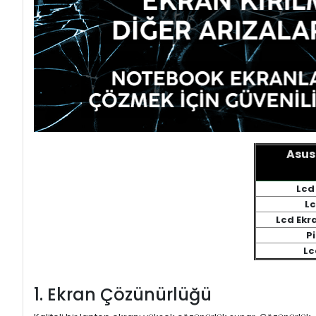
Asus
Lcd
Lc
Lcd Ekr
Pi
Lc
1. Ekran Çözünürlüğü