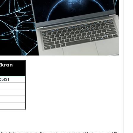
Ekran
Q513T