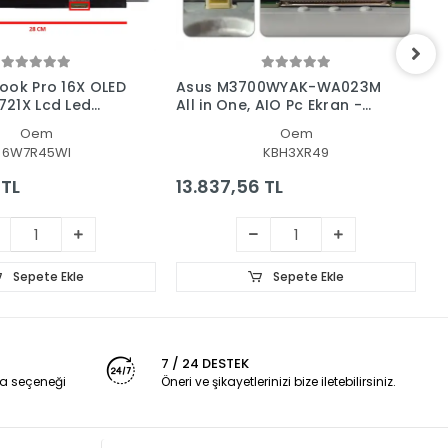
ook Pro 16X OLED
Asus M3700WYAK-WA023M
A
21X Lcd Led
All in One, AIO Pc Ekran -
U
nel
Panel
L
Oem
Oem
6W7R45WI
KBH3XR49
 TL
13.837,56 TL
2
Sepete Ekle
Sepete Ekle
7 / 24 DESTEK
a seçeneği
Öneri ve şikayetlerinizi bize iletebilirsiniz.