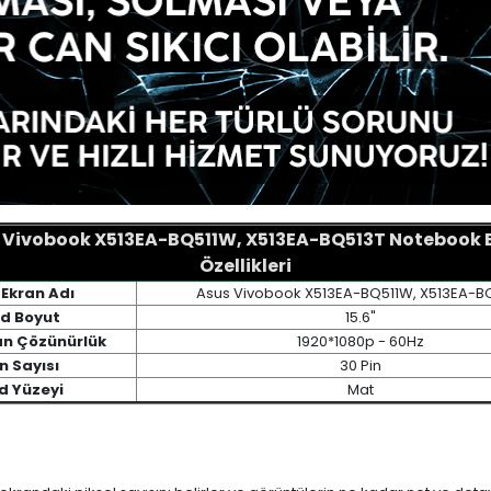
 Vivobook X513EA-BQ511W, X513EA-BQ513T Notebook 
Özellikleri
 Ekran Adı
Asus Vivobook X513EA-BQ511W, X513EA-B
d Boyut
15.6"
an Çözünürlük
1920*1080p - 60Hz
n Sayısı
30 Pin
d Yüzeyi
Mat