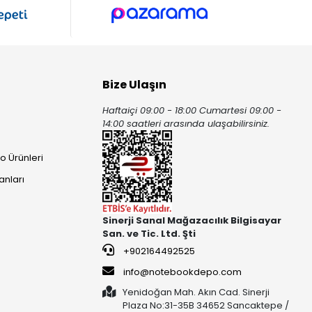
Bize Ulaşın
Haftaiçi 09:00 - 18:00 Cumartesi 09:00 -
ı
14:00 saatleri arasında ulaşabilirsiniz.
o Ürünleri
anları
Sinerji Sanal Mağazacılık Bilgisayar
San. ve Tic. Ltd. Şti
+902164492525
info@notebookdepo.com
Yenidoğan Mah. Akın Cad. Sinerji
Plaza No:31-35B 34652 Sancaktepe /