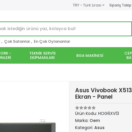
TRY - Türk Lirası
Sipariş Takip
r
,
Çok Satanlar
,
En Çok Oylananlar
ORK -
TEKNİK SERVİS
CEP
BGA MAKİNESİ
NLERİ
EKİPMANLARI
BA
Asus Vivobook X51
Ekran - Panel
Ürün Kodu:
HOG6XV13
Marka:
Oem
Kategori:
Asus