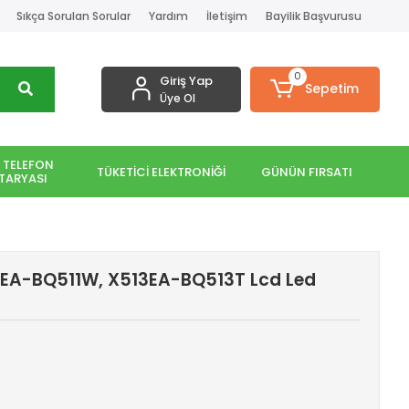
Sıkça Sorulan Sorular
Yardım
İletişim
Bayilik Başvurusu
0
Giriş Yap
Sepetim
Üye Ol
 TELEFON
TÜKETİCİ ELEKTRONİĞİ
GÜNÜN FIRSATI
TARYASI
3EA-BQ511W, X513EA-BQ513T Lcd Led