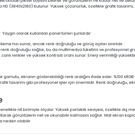
 ekrandaki piksel sayısını belirler ve görüntülerin ne kadar net ve det
a HD (3840x2160) bulunur. Yüksek çözünürlük, özellikle grafik tasarı
 Yaygın olarak kullanılan panel türleri şunlardır:
ileme hızı sunar, ancak renk doğruluğu ve görüş açıları sınırlıdır.
 renk doğruluğu sağlar, bu da multimedya tüketimi ve profesyonel grafi
 canlı renkler ve yüksek kontrast oranı sunar. Enerji verimliliği yüksekt
 Renk gamutu, ekranın gösterebildiği renk aralığını ifade eder. %100 
fik tasarımı gibi profesyonel işler için önemlidir. Renk doğruluğu, ekr
e
enellikle nit birimiyle ölçülür. Yüksek parlaklık seviyesi, özellikle dış
ltarak görüntülerin net ve okunabilir kalmasını sağlar. Mat ekran kap
 neden olabilir.