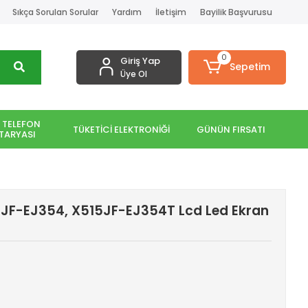
Sıkça Sorulan Sorular
Yardım
İletişim
Bayilik Başvurusu
0
Giriş Yap
Sepetim
Üye Ol
 TELEFON
TÜKETİCİ ELEKTRONİĞİ
GÜNÜN FIRSATI
TARYASI
JF-EJ354, X515JF-EJ354T Lcd Led Ekran