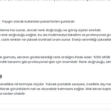
 Yaygın olarak kullanılan panel türleri şunlardır:
ileme hızı sunar, ancak renk doğruluğu ve görüş açıları sınırlıdır.
 renk doğruluğu sağlar, bu da multimedya tüketimi ve profesyonel grafi
 canlı renkler ve yüksek kontrast oranı sunar. Enerji verimliliği yüksekt
 Renk gamutu, ekranın gösterebildiği renk aralığını ifade eder. %100 
fik tasarımı gibi profesyonel işler için önemlidir. Renk doğruluğu, ekr
e
enellikle nit birimiyle ölçülür. Yüksek parlaklık seviyesi, özellikle dış
ltarak görüntülerin net ve okunabilir kalmasını sağlar. Mat ekran kap
 neden olabilir.