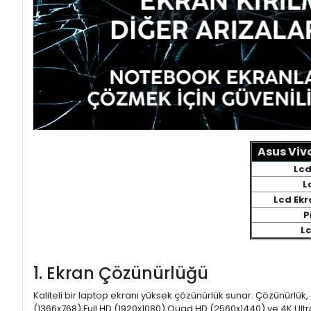
Asus Viv
Lcd
L
Lcd Ekr
P
L
1. Ekran Çözünürlüğü
Kaliteli bir laptop ekranı yüksek çözünürlük sunar. Çözünürlük,
(1366x768),Full HD (1920x1080),Quad HD (2560x1440) ve 4K Ultr