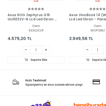
Asus ROG Zephyrus G16
Asus VivoBook 14 (
GU603ZV-N Lcd Led Ekran -
Lcd Led Ekran - Pane
Panel
Oem
Oem
433Q1CUF
WOP13RL1
4.579,20 TL
3.949,56 TL
Sepete Ekle
Sepete Ek
Hızlı Teslimat
Siparişleriniz en kısa sürede elinize ulaşır.