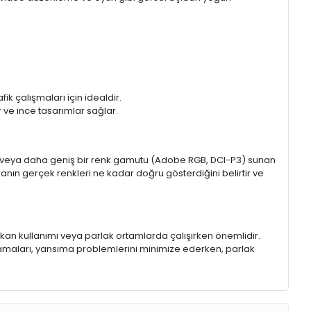
k çalışmaları için idealdir.
ir ve ince tasarımlar sağlar.
sRGB veya daha geniş bir renk gamutu (Adobe RGB, DCI-P3) sunan
anın gerçek renkleri ne kadar doğru gösterdiğini belirtir ve
 mekan kullanımı veya parlak ortamlarda çalışırken önemlidir.
lamaları, yansıma problemlerini minimize ederken, parlak