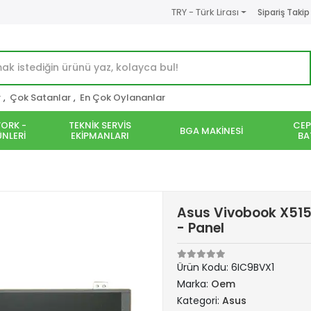
TRY - Türk Lirası
Sipariş Takip
r
,
Çok Satanlar
,
En Çok Oylananlar
ORK -
TEKNİK SERVİS
CEP
BGA MAKİNESİ
NLERİ
EKİPMANLARI
BA
Asus Vivobook X515
- Panel
Ürün Kodu:
6IC9BVX1
Marka:
Oem
Kategori:
Asus