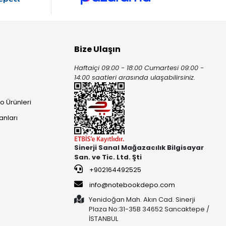
Bize Ulaşın
Haftaiçi 09:00 - 18:00 Cumartesi 09:00 -
ı
14:00 saatleri arasında ulaşabilirsiniz.
o Ürünleri
anları
Sinerji Sanal Mağazacılık Bilgisayar
San. ve Tic. Ltd. Şti
+902164492525
info@notebookdepo.com
Yenidoğan Mah. Akın Cad. Sinerji
Plaza No:31-35B 34652 Sancaktepe /
İSTANBUL