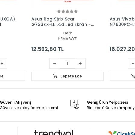
WUXGA)
Asus Rog Strix Scar
Asus Vivob
l
G733ZX-LL Lcd Led Ekran -
N7600PC-L7
Panel
Ekran - Pa
Oem
HFMA3O71
12.592,80 TL
16.027,20
le
Sepete Ekle
Güvenli Alışveriş
Geniş Ürün Yelpazesi
Güvenli ve kolay ödeme sistemi
Binlerce ürün ve kampany