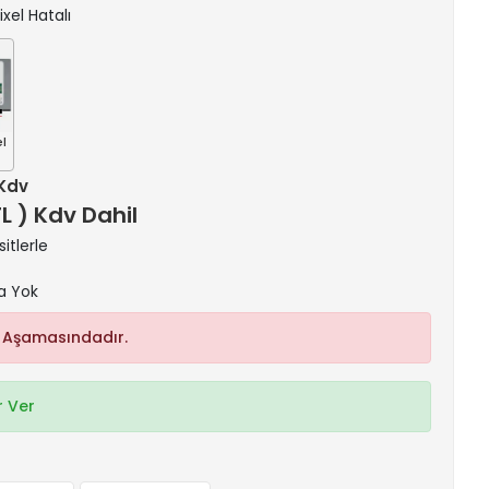
ixel Hatalı
el
 Kdv
TL ) Kdv Dahil
itlerle
a Yok
 Aşamasındadır.
 Ver