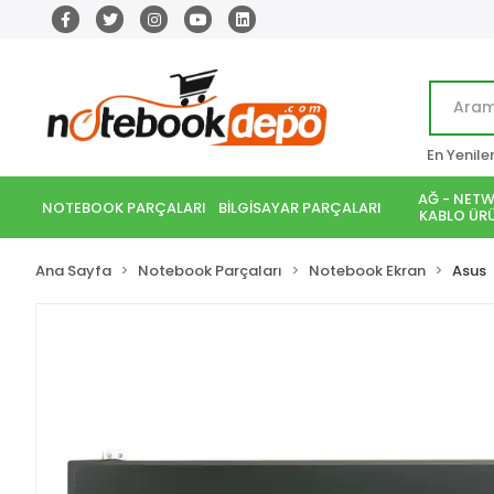
En Yenile
AĞ - NETW
NOTEBOOK PARÇALARI
BİLGİSAYAR PARÇALARI
KABLO ÜRÜ
Ana Sayfa
Notebook Parçaları
Notebook Ekran
Asus