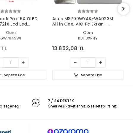
ook Pro 16X OLED
Asus M3700WYAK-WA023M
A
21X Lcd Led
All in One, AIO Pc Ekran -
U
nel
Panel
L
Oem
Oem
6W7R45WI
KBH3XR49
 TL
13.852,08 TL
2
Sepete Ekle
Sepete Ekle
7 / 24 DESTEK
a seçeneği
Öneri ve şikayetlerinizi bize iletebilirsiniz.