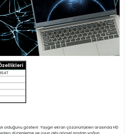
ellikleri
354T
aylı olduğunu gösterir. Yaygın ekran çözünürlükleri arasında HD
mı, video düzenleme ve oyun gibi görsel açıdan yoğun