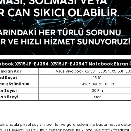
obook X515JF-EJ354, X515JF-EJ354T Notebook Ekran Öz
 Ekran Adı
Asus Vivobook X515JF-EJ354, X515JF-EJ
cd Boyut
15.6"
an Çözünürlük
1920*1080p - 60Hz
in Sayısı
30 Pin
cd Yüzeyi
Mat
 ekrandaki piksel sayısını belirler ve görüntülerin ne kadar net ve det
a HD (3840x2160) bulunur. Yüksek çözünürlük, özellikle grafik tasarı