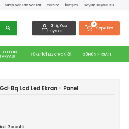
Sıkça Sorulan Sorular
Yardım
İletişim
Bayilik Başvurusu
0
Giriş Yap
Sepetim
Üye Ol
 TELEFON
TÜKETİCİ ELEKTRONİĞİ
GÜNÜN FIRSATI
TARYASI
Gd-Bq Lcd Led Ekran - Panel
ixel Garantili