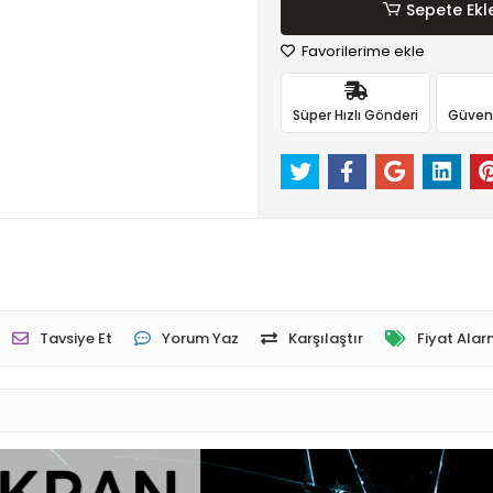
Sepete Ekl
Favorilerime ekle
Süper Hızlı Gönderi
Güvenli
Tavsiye Et
Yorum Yaz
Karşılaştır
Fiyat Alar