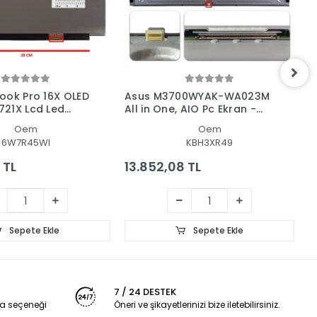
ook Pro 16X OLED
Asus M3700WYAK-WA023M
A
21X Lcd Led
All in One, AIO Pc Ekran -
U
nel
Panel
L
Oem
Oem
6W7R45WI
KBH3XR49
 TL
13.852,08 TL
2
Sepete Ekle
Sepete Ekle
7 / 24 DESTEK
a seçeneği
Öneri ve şikayetlerinizi bize iletebilirsiniz.