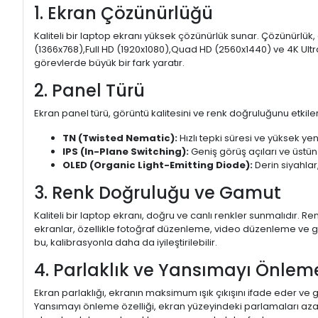
1. Ekran Çözünürlüğü
Kaliteli bir laptop ekranı yüksek çözünürlük sunar. Çözünürlük,
(1366x768),Full HD (1920x1080),Quad HD (2560x1440) ve 4K Ultr
görevlerde büyük bir fark yaratır.
2. Panel Türü
Ekran panel türü, görüntü kalitesini ve renk doğruluğunu etkiler.
TN (Twisted Nematic):
Hızlı tepki süresi ve yüksek yen
IPS (In-Plane Switching):
Geniş görüş açıları ve üstün
OLED (Organic Light-Emitting Diode):
Derin siyahlar,
3. Renk Doğruluğu ve Gamut
Kaliteli bir laptop ekranı, doğru ve canlı renkler sunmalıdır.
ekranlar, özellikle fotoğraf düzenleme, video düzenleme ve gra
bu, kalibrasyonla daha da iyileştirilebilir.
4. Parlaklık ve Yansımayı Önlem
Ekran parlaklığı, ekranın maksimum ışık çıkışını ifade eder ve g
Yansımayı önleme özelliği, ekran yüzeyindeki parlamaları aza