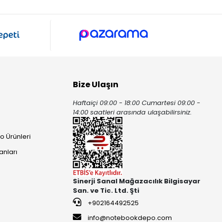
Bize Ulaşın
Haftaiçi 09:00 - 18:00 Cumartesi 09:00 -
ı
14:00 saatleri arasında ulaşabilirsiniz.
o Ürünleri
anları
Sinerji Sanal Mağazacılık Bilgisayar
San. ve Tic. Ltd. Şti
+902164492525
info@notebookdepo.com