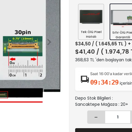
Tek Ölü Pixel
Sıfır Ölü Pix
Hatalı
Garantili
$34,50
/ ( 1.645,65 TL ) 
$41,40
/ ( 1.974,78
368,63 TL 'den başlayan taks
Saat 16:00'a kadar ver
09:34:28
içerisi
Depo Stok Bilgileri :
Sancaktepe Mağaza : 20+