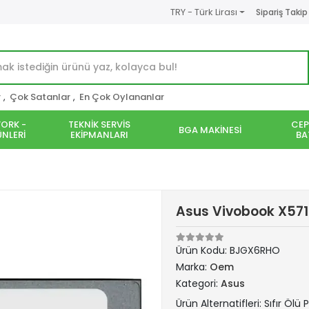
TRY - Türk Lirası
Sipariş Takip
r
,
Çok Satanlar
,
En Çok Oylananlar
ORK -
TEKNİK SERVİS
CEP
BGA MAKİNESİ
NLERİ
EKİPMANLARI
BA
Asus Vivobook X571
Ürün Kodu:
BJGX6RHO
Marka:
Oem
Kategori:
Asus
Ürün Alternatifleri: Sıfır Ölü P