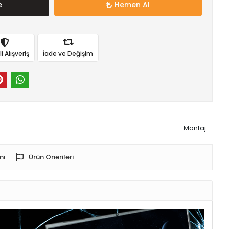
e
Hemen Al
 Alışveriş
İade ve Değişim
Montaj
mı
Ürün Önerileri