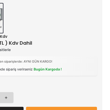
el
+ Kdv
 TL ) Kdv Dahil
itlerle
ilen siparişlerde: AYNI GÜN KARGO!
nde sipariş verirseniz
Bugün Kargoda !