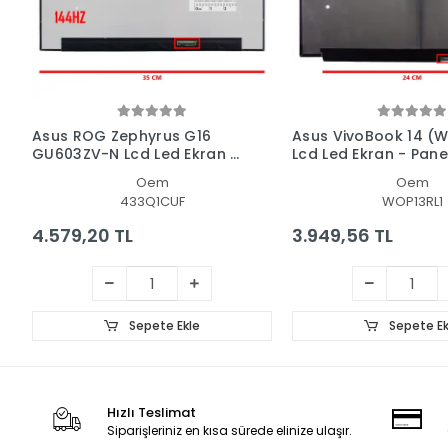
Asus ROG Zephyrus G16
Asus VivoBook 14 (
GU603ZV-N Lcd Led Ekran -
Lcd Led Ekran - Pane
Panel
Oem
Oem
433Q1CUF
WOP13RL1
4.579,20 TL
3.949,56 TL
Sepete Ekle
Sepete Ek
Hızlı Teslimat
Siparişleriniz en kısa sürede elinize ulaşır.