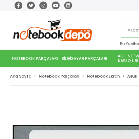
En Yenile
AĞ - NETW
NOTEBOOK PARÇALARI
BİLGİSAYAR PARÇALARI
KABLO ÜRÜ
Ana Sayfa
Notebook Parçaları
Notebook Ekran
Asus