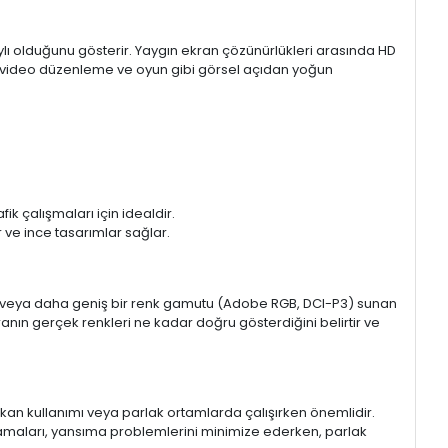
aylı olduğunu gösterir. Yaygın ekran çözünürlükleri arasında HD
mı, video düzenleme ve oyun gibi görsel açıdan yoğun
k çalışmaları için idealdir.
ir ve ince tasarımlar sağlar.
sRGB veya daha geniş bir renk gamutu (Adobe RGB, DCI-P3) sunan
anın gerçek renkleri ne kadar doğru gösterdiğini belirtir ve
 mekan kullanımı veya parlak ortamlarda çalışırken önemlidir.
lamaları, yansıma problemlerini minimize ederken, parlak