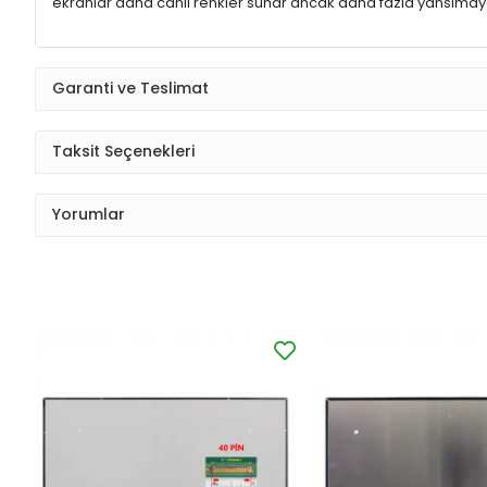
ekranlar daha canlı renkler sunar ancak daha fazla yansımaya
Garanti ve Teslimat
Taksit Seçenekleri
Yorumlar