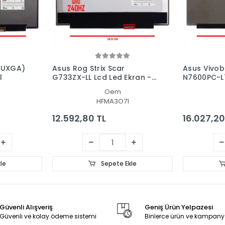
WUXGA)
Asus Rog Strix Scar
Asus Vivob
l
G733ZX-LL Lcd Led Ekran -
N7600PC-L7
Panel
Ekran - Pa
Oem
HFMA3O71
12.592,80 TL
16.027,20
le
Sepete Ekle
Güvenli Alışveriş
Geniş Ürün Yelpazesi
Güvenli ve kolay ödeme sistemi
Binlerce ürün ve kampany