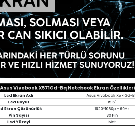
Asus Vivobook X571Gd-Bq Notebook Ekran Özellikleri
Lcd Ekran Adı
Asus Vivobook X571Gd-
Lcd Boyut
15.6"
cd Ekran Çözünürlük
1920*1080p - 60Hz
Pin Sayısı
30 Pin
Lcd Yüzeyi
Mat