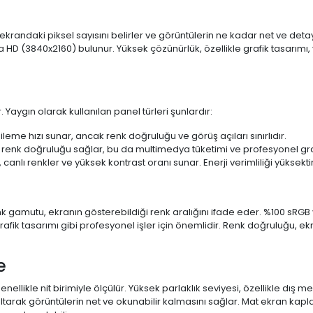
 ekrandaki piksel sayısını belirler ve görüntülerin ne kadar net ve det
a HD (3840x2160) bulunur. Yüksek çözünürlük, özellikle grafik tasarı
 Yaygın olarak kullanılan panel türleri şunlardır:
ileme hızı sunar, ancak renk doğruluğu ve görüş açıları sınırlıdır.
 renk doğruluğu sağlar, bu da multimedya tüketimi ve profesyonel grafi
 canlı renkler ve yüksek kontrast oranı sunar. Enerji verimliliği yüksekt
 Renk gamutu, ekranın gösterebildiği renk aralığını ifade eder. %100 
fik tasarımı gibi profesyonel işler için önemlidir. Renk doğruluğu, ekr
e
enellikle nit birimiyle ölçülür. Yüksek parlaklık seviyesi, özellikle dış
ltarak görüntülerin net ve okunabilir kalmasını sağlar. Mat ekran kap