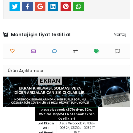
Montaj için fiyat teklifi al
Montaj
Ürün Açıklaması
Asus Vivobook X571Gd-BQ524,
X571Gd-BQ524T Notebook Ekran
Özellikleri
Lcd Ekran
Asus Vivobook X571Gd-
Adı
BQ524, X571Gd-BQ524T
Lcd Boyut
15.6"