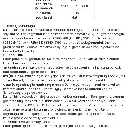
Lcd Ekran
1920*1080p - 60Hz
Çözünürlük
Pin Sayısı
30 Pin
Lcd Yüzeyi
Mat
1. Ekran Çözünürlüğü
Kaliteli bir laptop ekranı yüksek çözünürlük sunar. Çözünürlük, ekrandaki piksel
sayısını belirler ve görüntülerin ne kadar net ve detaylı olduğunu gösterir. Yaygın
ekran çözünürlükleri arasında HD (1366x768),Full HD (1920x1080),Quad HD
(2560x1440) ve 4K Ultra HD (3840x2160) bulunur. Yüksek çözünürlük, özellikle
grafik tasarımı, video düzenleme ve oyun gibi görsel açıdan yoğun görevlerde
büyük bir fark yaratır.
2. Panel Türü
Ekran panel türü, görüntü kalitesini ve renk doğruluğunu etkiler. Yaygın olarak
kullanılan panel türleri şunlardır:
TN (Twisted Nematic):
Hızlı tepki süresi ve yüksek yenileme hızı sunar, ancak
renk doğruluğu ve görüş açıları sınırlıdır.
IPS (In-Plane Switching):
Geniş görüş açıları ve üstün renk doğruluğu sağlar, bu
da multimedya tüketimi ve profesyonel grafik çalışmaları için idealdir.
OLED (Organic Light-Emitting Diode):
Derin siyahlar, canlı renkler ve yüksek
kontrast oranı sunar. Enerji verimliliği yüksektir ve ince tasarımlar sağlar.
3. Renk Doğruluğu ve Gamut
Kaliteli bir laptop ekranı, doğru ve canlı renkler sunmalıdır. Renk gamutu, ekranın
gösterebildiği renk aralığını ifade eder. %100 sRGB veya daha geniş bir renk
gamutu (Adobe RGB, DCI-P3) sunan ekranlar, özellikle fotoğraf düzenleme, video
düzenleme ve grafik tasarımı gibi profesyonel işler için önemlidir. Renk
doğruluğu, ekranın gerçek renkleri ne kadar doğru gösterdiğini belirtir ve bu,
kalibrasyonla daha da iyileştirilebilir.
4. Parlaklık ve Yansımayı Önleme
Ekran parlaklığı, ekranın maksimum ışık çıkışını ifade eder ve genellikle nit