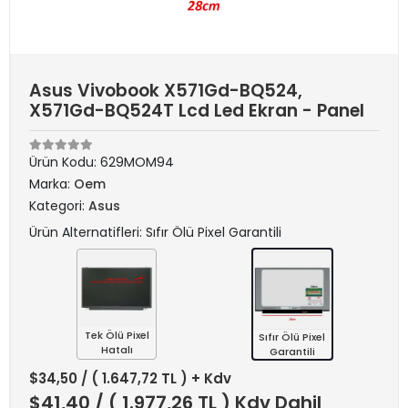
Asus Vivobook X571Gd-BQ524,
X571Gd-BQ524T Lcd Led Ekran - Panel
Ürün Kodu:
629MOM94
Marka:
Oem
Kategori:
Asus
Ürün Alternatifleri: Sıfır Ölü Pixel Garantili
Tek Ölü Pixel
Sıfır Ölü Pixel
Hatalı
Garantili
$34,50
/ ( 1.647,72 TL ) + Kdv
$41,40
/ ( 1.977,26 TL ) Kdv Dahil