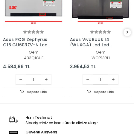
Asus ROG Zephyrus
Asus VivoBook 14
G16 GU603ZV-N Lcd
(WUXGA) Lcd Led
Led Ekran - Panel
Ekran - Panel
Oem
Oem
433Q1CUF
WOP13RL1
4.584,96 TL
3.954,53 TL
Sepete Ekle
Sepete Ekle
Hızlı Teslimat
Siparişleriniz en kısa sürede elinize ulaşır.
Güvenli Alışveriş