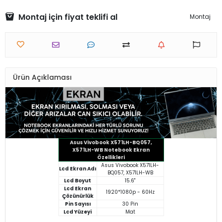
Montaj için fiyat teklifi al
Montaj
Ürün Açıklaması
Asus Vivobook X571LH-BQ057,
X571LH-WB Notebook Ekran
Özellikleri
Asus Vivobook X571LH-
Lcd Ekran Adı
BQ057, X571LH-WB
Lcd Boyut
15.6"
Lcd Ekran
1920*1080p - 60Hz
Çözünürlük
Pin Sayısı
30 Pin
Lcd Yüzeyi
Mat