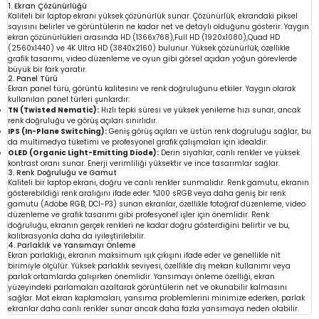
1. Ekran Çözünürlüğü
Kaliteli bir laptop ekranı yüksek çözünürlük sunar. Çözünürlük, ekrandaki piksel
sayısını belirler ve görüntülerin ne kadar net ve detaylı olduğunu gösterir. Yaygın
ekran çözünürlükleri arasında HD (1366x768),Full HD (1920x1080),Quad HD
(2560x1440) ve 4K Ultra HD (3840x2160) bulunur. Yüksek çözünürlük, özellikle
grafik tasarımı, video düzenleme ve oyun gibi görsel açıdan yoğun görevlerde
büyük bir fark yaratır.
2. Panel Türü
Ekran panel türü, görüntü kalitesini ve renk doğruluğunu etkiler. Yaygın olarak
kullanılan panel türleri şunlardır:
TN (Twisted Nematic):
Hızlı tepki süresi ve yüksek yenileme hızı sunar, ancak
renk doğruluğu ve görüş açıları sınırlıdır.
IPS (In-Plane Switching):
Geniş görüş açıları ve üstün renk doğruluğu sağlar, bu
da multimedya tüketimi ve profesyonel grafik çalışmaları için idealdir.
OLED (Organic Light-Emitting Diode):
Derin siyahlar, canlı renkler ve yüksek
kontrast oranı sunar. Enerji verimliliği yüksektir ve ince tasarımlar sağlar.
3. Renk Doğruluğu ve Gamut
Kaliteli bir laptop ekranı, doğru ve canlı renkler sunmalıdır. Renk gamutu, ekranın
gösterebildiği renk aralığını ifade eder. %100 sRGB veya daha geniş bir renk
gamutu (Adobe RGB, DCI-P3) sunan ekranlar, özellikle fotoğraf düzenleme, video
düzenleme ve grafik tasarımı gibi profesyonel işler için önemlidir. Renk
doğruluğu, ekranın gerçek renkleri ne kadar doğru gösterdiğini belirtir ve bu,
kalibrasyonla daha da iyileştirilebilir.
4. Parlaklık ve Yansımayı Önleme
Ekran parlaklığı, ekranın maksimum ışık çıkışını ifade eder ve genellikle nit
birimiyle ölçülür. Yüksek parlaklık seviyesi, özellikle dış mekan kullanımı veya
parlak ortamlarda çalışırken önemlidir. Yansımayı önleme özelliği, ekran
yüzeyindeki parlamaları azaltarak görüntülerin net ve okunabilir kalmasını
sağlar. Mat ekran kaplamaları, yansıma problemlerini minimize ederken, parlak
ekranlar daha canlı renkler sunar ancak daha fazla yansımaya neden olabilir.