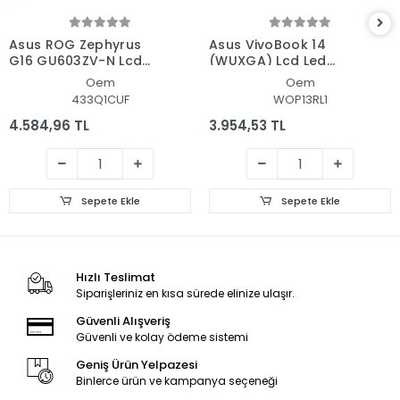
Asus ROG Zephyrus
Asus VivoBook 14
G16 GU603ZV-N Lcd
(WUXGA) Lcd Led
Led Ekran - Panel
Ekran - Panel
Oem
Oem
433Q1CUF
WOP13RL1
4.584,96 TL
3.954,53 TL
Sepete Ekle
Sepete Ekle
Hızlı Teslimat
Siparişleriniz en kısa sürede elinize ulaşır.
Güvenli Alışveriş
Güvenli ve kolay ödeme sistemi
Geniş Ürün Yelpazesi
Binlerce ürün ve kampanya seçeneği