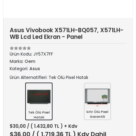
Asus Vivobook X571LH-BQ057, X571LH-
WB Lcd Led Ekran - Panel
Ürün Kodu:
JY57X7FF
Marka:
Oem
Kategori:
Asus
Ürün Alternatifleri: Tek Ölü Pixel Hatalı
Sıfır Ölü Pixel
Tek Ölü Pixel
Garantili
Hatalı
$30,00
/ ( 1.432,80 TL ) + Kdv
$36,00
/ ( 1.719,36 TL ) Kdv Dahil