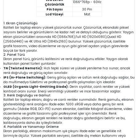
1366*768p - 60Hz
Çözünürlük
Pin Sayısı
30 Pin
Lcd Yüzeyi
Mat
1. Ekran Çözünürlüğü
Kaliteli bir laptop ekranı yüksek çözünürlük sunar. Çözünürlük, ekrandaki piksel
sayısını belirler ve görüntülerin ne kadar net ve detaylı olduğunu gösterir. Yaygın
ekran çözünürlükleri arasında HD (1366x768),Full HD (1920x1080),Quad HD
(2560x1440) ve 4K Ultra HD (3840x2160) bulunur. Yüksek çözünürlük, özellikle
grafik tasarımı, video düzenleme ve oyun gibi görsel açıdan yoğun görevlerde
büyük bir fark yaratır.
2. Panel Türü
Ekran panel türü, görüntü kalitesini ve renk doğruluğunu etkiler. Yaygın olarak
kullanılan panel türleri şunlardır:
TN (Twisted Nematic):
Hızlı tepki süresi ve yüksek yenileme hızı sunar, ancak
renk doğruluğu ve görüş açıları sınırlıdır.
IPS (In-Plane Switching):
Geniş görüş açıları ve üstün renk doğruluğu sağlar, bu
da multimedya tüketimi ve profesyonel grafik çalışmaları için idealdir.
OLED (Organic Light-Emitting Diode):
Derin siyahlar, canlı renkler ve yüksek
kontrast oranı sunar. Enerji verimliliği yüksektir ve ince tasarımlar sağlar.
3. Renk Doğruluğu ve Gamut
Kaliteli bir laptop ekranı, doğru ve canlı renkler sunmalıdır. Renk gamutu, ekranın
gösterebildiği renk aralığını ifade eder. %100 sRGB veya daha geniş bir renk
gamutu (Adobe RGB, DCI-P3) sunan ekranlar, özellikle fotoğraf düzenleme, video
düzenleme ve grafik tasarımı gibi profesyonel işler için önemlidir. Renk
doğruluğu, ekranın gerçek renkleri ne kadar doğru gösterdiğini belirtir ve bu,
kalibrasyonla daha da iyileştirilebilir.
4. Parlaklık ve Yansımayı Önleme
Ekran parlaklığı, ekranın maksimum ışık çıkışını ifade eder ve genellikle nit
birimiyle ölçülür. Yüksek parlaklık seviyesi, özellikle dış mekan kullanımı veya