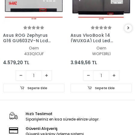
Asus ROG Zephyrus
Asus VivoBook 14
G16 GU603ZV-N Lcd
(WUXGA) Lcd Led
Led Ekran - Panel
Ekran - Panel
Oem
Oem
433Q1CUF
WOP13RL1
4.579,20 TL
3.949,56 TL
Sepete Ekle
Sepete Ekle
Hızlı Teslimat
Siparişleriniz en kısa sürede elinize ulaşır.
Güvenli Alışveriş
Güvenli ve kolay ödeme sistemi