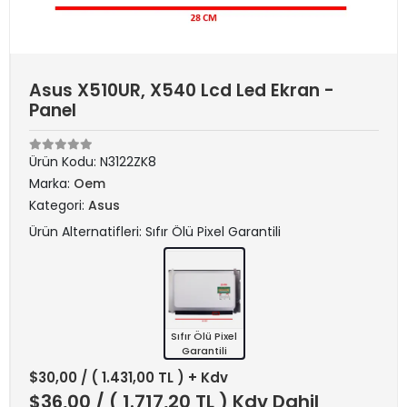
Asus X510UR, X540 Lcd Led Ekran -
Panel
Ürün Kodu:
N3122ZK8
Marka:
Oem
Kategori:
Asus
Ürün Alternatifleri: Sıfır Ölü Pixel Garantili
Sıfır Ölü Pixel
Garantili
$30,00
/ ( 1.431,00 TL ) + Kdv
$36,00
/ ( 1.717,20 TL ) Kdv Dahil