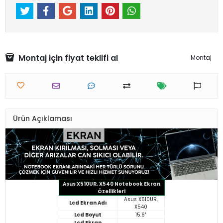
Montaj için fiyat teklifi al
Montaj
Ürün Açıklaması
Asus X510UR, X540 Notebook Ekran
Özellikleri
Asus X510UR,
Lcd Ekran Adı
X540
Lcd Boyut
15.6"
Lcd Ekran