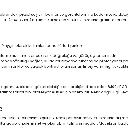
 ekrandaki piksel sayısını belirler ve görüntülerin ne kadar net ve det
a HD (3840x2160) bulunur. Yüksek çözünürlük, özellikle grafik tasarı
 Yaygın olarak kullanılan panel türleri şunlardır:
ileme hızı sunar, ancak renk doğruluğu ve görüş açıları sınırlıdır.
 renk doğruluğu sağlar, bu da multimedya tüketimi ve profesyonel grafi
 canlı renkler ve yüksek kontrast oranı sunar. Enerji verimliliği yüksekt
 Renk gamutu, ekranın gösterebildiği renk aralığını ifade eder. %100 
fik tasarımı gibi profesyonel işler için önemlidir. Renk doğruluğu, ekr
e
enellikle nit birimiyle ölçülür. Yüksek parlaklık seviyesi, özellikle dış
ltarak görüntülerin net ve okunabilir kalmasını sağlar. Mat ekran kap