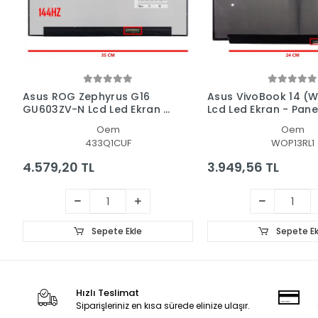
Asus ROG Zephyrus G16
Asus VivoBook 14 (
GU603ZV-N Lcd Led Ekran -
Lcd Led Ekran - Pane
Panel
Oem
Oem
433Q1CUF
WOP13RL1
4.579,20 TL
3.949,56 TL
Sepete Ekle
Sepete Ek
Hızlı Teslimat
Siparişleriniz en kısa sürede elinize ulaşır.