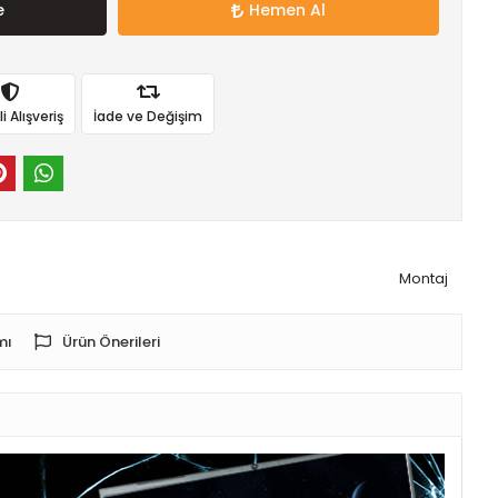
e
Hemen Al
 Alışveriş
İade ve Değişim
Montaj
mı
Ürün Önerileri