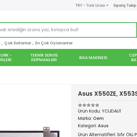
TRY - Türk Lirası
Sipariş Takip
r
,
Çok Satanlar
,
En Çok Oylananlar
ORK -
TEKNİK SERVİS
CEP
BGA MAKİNESİ
NLERİ
EKİPMANLARI
BA
Asus X550ZE, X553S
Ürün Kodu:
YCIJDAU1
Marka:
Oem
Kategori:
Asus
Ürün Alternatifleri: Sıfır Ölü P