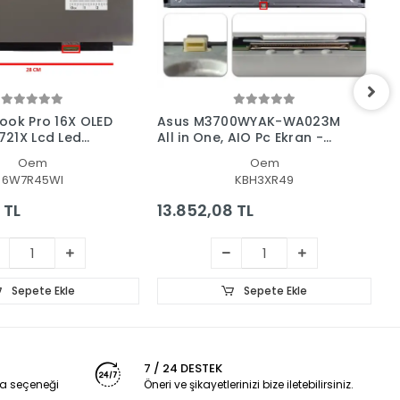
ook Pro 16X OLED
Asus M3700WYAK-WA023M
A
21X Lcd Led
All in One, AIO Pc Ekran -
U
nel
Panel
L
Oem
Oem
6W7R45WI
KBH3XR49
 TL
13.852,08 TL
2
Sepete Ekle
Sepete Ekle
7 / 24 DESTEK
a seçeneği
Öneri ve şikayetlerinizi bize iletebilirsiniz.