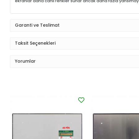
ekranlar daha canlı renkler sunar ancak daha fazla yansımaya
Garanti ve Teslimat
Taksit Seçenekleri
Yorumlar