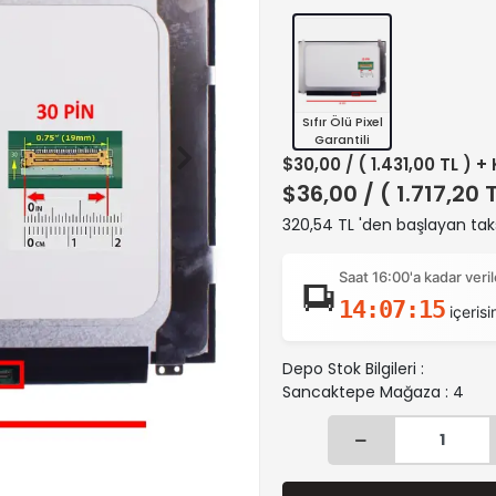
Sıfır Ölü Pixel
Garantili
$30,00
/ ( 1.431,00 TL ) +
$36,00
/ ( 1.717,20 
320,54 TL 'den başlayan taks
Saat 16:00'a kadar ver
14:07:14
içerisi
Depo Stok Bilgileri :
Sancaktepe Mağaza : 4