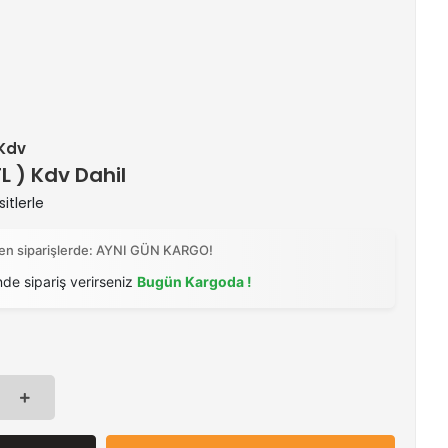
 Kdv
TL ) Kdv Dahil
itlerle
ilen siparişlerde: AYNI GÜN KARGO!
nde sipariş verirseniz
Bugün Kargoda !