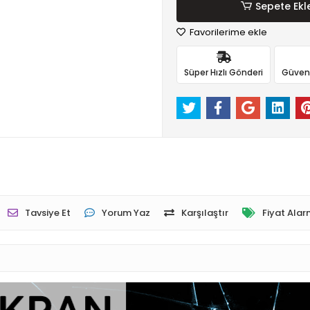
Sepete Ekl
Favorilerime ekle
Süper Hızlı Gönderi
Güvenli
Tavsiye Et
Yorum Yaz
Karşılaştır
Fiyat Alar