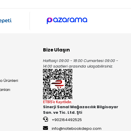
Bize Ulaşın
Haftaiçi 09:00 - 18:00 Cumartesi 09:00 -
ı
14:00 saatleri arasında ulaşabilirsiniz.
o Ürünleri
anları
Sinerji Sanal Mağazacılık Bilgisayar
San. ve Tic. Ltd. Şti
+902164492525
info@notebookdepo.com