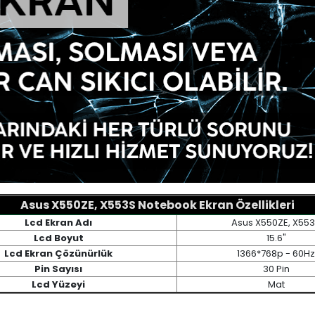
Asus X550ZE, X553S Notebook Ekran Özellikleri
Lcd Ekran Adı
Asus X550ZE, X55
Lcd Boyut
15.6"
Lcd Ekran Çözünürlük
1366*768p - 60Hz
Pin Sayısı
30 Pin
Lcd Yüzeyi
Mat