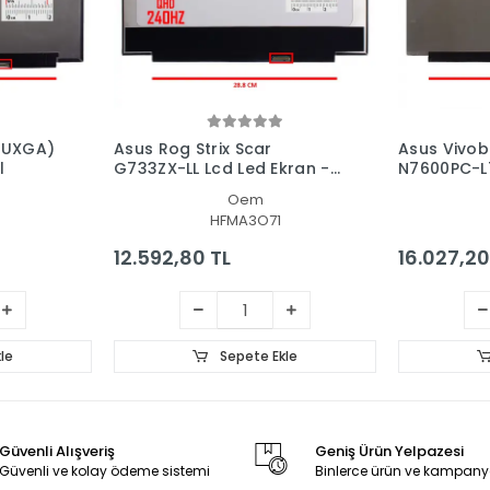
WUXGA)
Asus Rog Strix Scar
Asus Vivob
l
G733ZX-LL Lcd Led Ekran -
N7600PC-L7
Panel
Ekran - Pa
Oem
HFMA3O71
12.592,80 TL
16.027,20
le
Sepete Ekle
Güvenli Alışveriş
Geniş Ürün Yelpazesi
Güvenli ve kolay ödeme sistemi
Binlerce ürün ve kampany