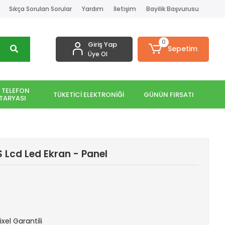
Sıkça Sorulan Sorular
Yardım
İletişim
Bayilik Başvurusu
0
Giriş Yap
Sepetim
Üye Ol
 TELEFON
TÜKETİCİ ELEKTRONİĞİ
GÜNÜN FIRSATI
TARYASI
 Lcd Led Ekran - Panel
ixel Garantili