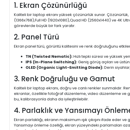
1. Ekran Çözünürlüğü
Kaliteli bir laptop ekranı yüksek çözünürlük sunar. Çözünürlük,
(1366x768),Full HD (1920x1080),Quad HD (2560x1440) ve 4K Ultr
görevlerde büyük bir fark yaratır.
2. Panel Türü
Ekran panel türü, görüntü kalitesini ve renk doğruluğunu etkiler.
TN (Twisted Nematic):
Hızlı tepki süresi ve yüksek yen
IPS (In-Plane Switching):
Geniş görüş açıları ve üstün
OLED (Organic Light-Emitting Diode):
Derin siyahlar,
3. Renk Doğruluğu ve Gamut
Kaliteli bir laptop ekranı, doğru ve canlı renkler sunmalıdır.
ekranlar, özellikle fotoğraf düzenleme, video düzenleme ve gra
bu, kalibrasyonla daha da iyileştirilebilir.
4. Parlaklık ve Yansımayı Önlem
Ekran parlaklığı, ekranın maksimum ışık çıkışını ifade eder ve g
Yansımayı önleme özelliği, ekran yüzeyindeki parlamaları aza