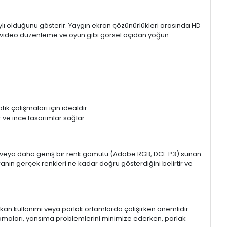
aylı olduğunu gösterir. Yaygın ekran çözünürlükleri arasında HD
mı, video düzenleme ve oyun gibi görsel açıdan yoğun
k çalışmaları için idealdir.
ir ve ince tasarımlar sağlar.
sRGB veya daha geniş bir renk gamutu (Adobe RGB, DCI-P3) sunan
anın gerçek renkleri ne kadar doğru gösterdiğini belirtir ve
 mekan kullanımı veya parlak ortamlarda çalışırken önemlidir.
lamaları, yansıma problemlerini minimize ederken, parlak