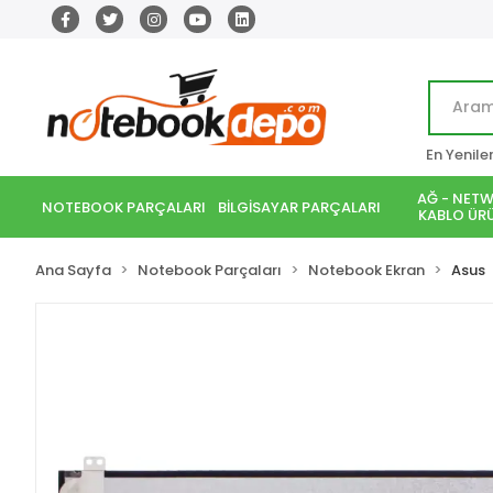
En Yenile
AĞ - NETW
NOTEBOOK PARÇALARI
BİLGİSAYAR PARÇALARI
KABLO ÜRÜ
Ana Sayfa
Notebook Parçaları
Notebook Ekran
Asus