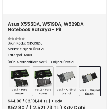
Asus X555DA, W519DA, W529DA
Notebook Batarya - Pil
Ürün Kodu:
GIKQS1D6
Marka:
Orijinal Üretici
Kategori:
Asus
Ürün Alternatifleri: Ver.2 - Orijinal Üretici
Ver.1 - Pars
Ver.2 - Pars
Ver.1 - Orijinal
Ver.2 - Orijinal
Power
Power
Üretici
Üretici
$44,00
/ ( 2.101,44 TL ) + Kdv
$52,80
/ ( 2.521,73 TL ) Kdv Dahil