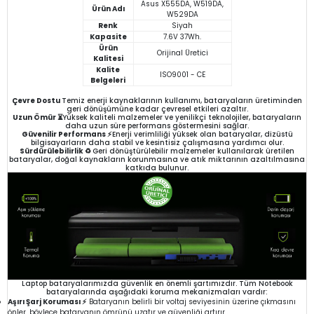
Asus X555DA, W519DA,
Ürün Adı
W529DA
Renk
Siyah
Kapasite
7.6V 37Wh.
Ürün
Orijinal Üretici
Kalitesi
Kalite
ISO9001 - CE
Belgeleri
Çevre Dostu
Temiz enerji kaynaklarının kullanımı, bataryaların üretiminden
geri dönüşümüne kadar çevresel etkileri azaltır.
Uzun Ömür ⏳
Yüksek kaliteli malzemeler ve yenilikçi teknolojiler, bataryaların
daha uzun süre performans göstermesini sağlar.
Güvenilir Performans ⚡
Enerji verimliliği yüksek olan bataryalar, dizüstü
bilgisayarların daha stabil ve kesintisiz çalışmasına yardımcı olur.
Sürdürülebilirlik ♻️
Geri dönüştürülebilir malzemeler kullanılarak üretilen
bataryalar, doğal kaynakların korunmasına ve atık miktarının azaltılmasına
katkıda bulunur.
Laptop bataryalarımızda güvenlik en önemli şartımızdır. Tüm Notebook
bataryalarında aşağıdaki koruma mekanizmaları vardır:
Aşırı Şarj Koruması ⚡
Bataryanın belirli bir voltaj seviyesinin üzerine çıkmasını
önler, böylece bataryanın ömrünü uzatır ve güvenliği artırır.