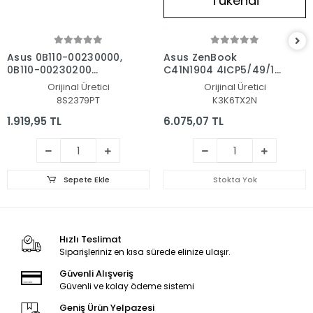
Tükendi
Asus 0B110-00230000,
Asus ZenBook
0B110-00230200
C41N1904 4ICP5/49/121
Notebook Batarya - Pil
Batarya - Pil
Orijinal Üretici
Orijinal Üretici
8S2379PT
K3K6TX2N
1.919,95 TL
6.075,07 TL
Sepete Ekle
Stokta Yok
Hızlı Teslimat
Siparişleriniz en kısa sürede elinize ulaşır.
Güvenli Alışveriş
Güvenli ve kolay ödeme sistemi
Geniş Ürün Yelpazesi