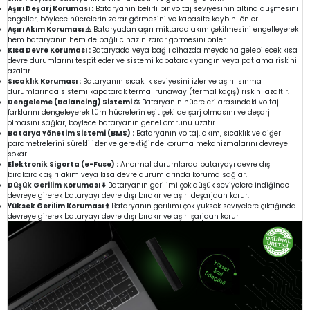
Aşırı Deşarj Koruması :
Bataryanın belirli bir voltaj seviyesinin altına düşmesini
engeller, böylece hücrelerin zarar görmesini ve kapasite kaybını önler.
Aşırı Akım Koruması ⚠️
Bataryadan aşırı miktarda akım çekilmesini engelleyerek
hem bataryanın hem de bağlı cihazın zarar görmesini önler.
Kısa Devre Koruması :
Bataryada veya bağlı cihazda meydana gelebilecek kısa
devre durumlarını tespit eder ve sistemi kapatarak yangın veya patlama riskini
azaltır.
Sıcaklık Koruması :
Bataryanın sıcaklık seviyesini izler ve aşırı ısınma
durumlarında sistemi kapatarak termal runaway (termal kaçış) riskini azaltır.
Dengeleme (Balancing) Sistemi ⚖️
Bataryanın hücreleri arasındaki voltaj
farklarını dengeleyerek tüm hücrelerin eşit şekilde şarj olmasını ve deşarj
olmasını sağlar, böylece bataryanın genel ömrünü uzatır.
Batarya Yönetim Sistemi (BMS) :
Bataryanın voltaj, akım, sıcaklık ve diğer
parametrelerini sürekli izler ve gerektiğinde koruma mekanizmalarını devreye
sokar.
Elektronik Sigorta (e-Fuse) :
Anormal durumlarda bataryayı devre dışı
bırakarak aşırı akım veya kısa devre durumlarında koruma sağlar.
Düşük Gerilim Koruması ⬇️
Bataryanın gerilimi çok düşük seviyelere indiğinde
devreye girerek bataryayı devre dışı bırakır ve aşırı deşarjdan korur.
Yüksek Gerilim Koruması ⬆️
Bataryanın gerilimi çok yüksek seviyelere çıktığında
devreye girerek bataryayı devre dışı bırakır ve aşırı şarjdan korur