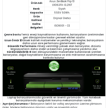
Asus ZenBook Flip 13
Ürün Adı
UX362FA-EL216T
Renk
Siyah
Kapasite
11.55V 50Wh.
Ürün
Orijinal Üretici
Kalitesi
Kalite
ISO9001 - CE
Belgeleri
Çevre Dostu
Temiz enerji kaynaklarının kullanımı, bataryaların üretiminden
geri dönüşümüne kadar çevresel etkileri azaltır.
Uzun Ömür ⏳
Yüksek kaliteli malzemeler ve yenilikçi teknolojiler, bataryaların
daha uzun süre performans göstermesini sağlar.
Güvenilir Performans ⚡
Enerji verimliliği yüksek olan bataryalar, dizüstü
bilgisayarların daha stabil ve kesintisiz çalışmasına yardımcı olur.
Sürdürülebilirlik ♻️
Geri dönüştürülebilir malzemeler kullanılarak üretilen
bataryalar, doğal kaynakların korunmasına ve atık miktarının azaltılmasına
katkıda bulunur.
Laptop bataryalarımızda güvenlik en önemli şartımızdır. Tüm Notebook
bataryalarında aşağıdaki koruma mekanizmaları vardır:
Aşırı Şarj Koruması ⚡
Bataryanın belirli bir voltaj seviyesinin üzerine çıkmasını
önler, böylece bataryanın ömrünü uzatır ve güvenliği artırır.