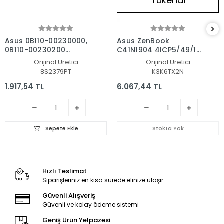
Tükendi
Asus 0B110-00230000,
Asus ZenBook
0B110-00230200
C41N1904 4ICP5/49/121
Notebook Batarya - Pil
Batarya - Pil
Orijinal Üretici
Orijinal Üretici
8S2379PT
K3K6TX2N
1.917,54 TL
6.067,44 TL
Sepete Ekle
Stokta Yok
Hızlı Teslimat
Siparişleriniz en kısa sürede elinize ulaşır.
Güvenli Alışveriş
Güvenli ve kolay ödeme sistemi
Geniş Ürün Yelpazesi