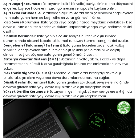
Aşırı Deşarj Koruması :
Bataryanın belirli bir voltaj seviyesinin altına düşmesini
engeller, böylece hücrelerin zarar görmesini ve kapasite kaybını önler.
Aşırı Akım Koruması ⚠️
Bataryadan aşırı miktarda akım çekilmesini engelleyerek
hem bataryanın hem de bağlı cihazın zarar görmesini önler.
Kısa Devre Koruması :
Bataryada veya bağlı cihazda meydana gelebilecek kısa
devre durumlarını tespit eder ve sistemi kapatarak yangın veya patlama riskini
azaltır.
Sıcaklık Koruması :
Bataryanın sıcaklık seviyesini izler ve aşırı ısınma
durumlarında sistemi kapatarak termal runaway (termal kaçış) riskini azaltır.
Dengeleme (Balancing) Sistemi ⚖️
Bataryanın hücreleri arasındaki voltaj
farklarını dengeleyerek tüm hücrelerin eşit şekilde şarj olmasını ve deşarj
olmasını sağlar, böylece bataryanın genel ömrünü uzatır.
Batarya Yönetim Sistemi (BMS) :
Bataryanın voltaj, akım, sıcaklık ve diğer
parametrelerini sürekli izler ve gerektiğinde koruma mekanizmalarını devreye
sokar.
Elektronik Sigorta (e-Fuse) :
Anormal durumlarda bataryayı devre dışı
bırakarak aşırı akım veya kısa devre durumlarında koruma sağlar.
Düşük Gerilim Koruması ⬇️
Bataryanın gerilimi çok düşük seviyelere indiğinde
devreye girerek bataryayı devre dışı bırakır ve aşırı deşarjdan korur.
Yüksek Gerilim Koruması ⬆️
Bataryanın gerilimi çok yüksek seviyelere çıktığında
devreye girerek bataryayı devre dışı bırakır ve aşırı şarjdan korur