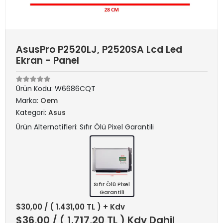
AsusPro P2520LJ, P2520SA Lcd Led
Ekran - Panel
Ürün Kodu:
W6686CQT
Marka:
Oem
Kategori:
Asus
Ürün Alternatifleri: Sıfır Ölü Pixel Garantili
Sıfır Ölü Pixel
Garantili
$30,00
/ ( 1.431,00 TL ) + Kdv
$36,00
/ ( 1.717,20 TL ) Kdv Dahil