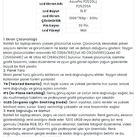
AsusPro P2520LJ,
Lcd Ekran Adı
P2520SA
Lcd Boyut
15.6"
Lcd Ekran
1366*768p - 60Hz
Çözünürlük
Pin Sayısı
30 Pin
Lcd Yüzeyi
Mat
1. Ekran Çözünürlüğü
Kaliteli bir laptop ekranı yüksek çözünürlük sunar. Çözünürlük, ekrandaki piksel
sayısını belirler ve görüntülerin ne kadar net ve detaylı olduğunu gösterir. Yaygın
ekran çözünürlükleri arasında HD (1366x768),Full HD (1920x1080),Quad HD
(2560x1440) ve 4K Ultra HD (3840x2160) bulunur. Yüksek çözünürlük, özellikle
grafik tasarımı, video düzenleme ve oyun gibi görsel açıdan yoğun görevlerde
büyük bir fark yaratır.
2. Panel Türü
Ekran panel türü, görüntü kalitesini ve renk doğruluğunu etkiler. Yaygın olarak
kullanılan panel türleri şunlardır:
TN (Twisted Nematic):
Hızlı tepki süresi ve yüksek yenileme hızı sunar, ancak
renk doğruluğu ve görüş açıları sınırlıdır.
IPS (In-Plane Switching):
Geniş görüş açıları ve üstün renk doğruluğu sağlar, bu
da multimedya tüketimi ve profesyonel grafik çalışmaları için idealdir.
OLED (Organic Light-Emitting Diode):
Derin siyahlar, canlı renkler ve yüksek
kontrast oranı sunar. Enerji verimliliği yüksektir ve ince tasarımlar sağlar.
3. Renk Doğruluğu ve Gamut
Kaliteli bir laptop ekranı, doğru ve canlı renkler sunmalıdır. Renk gamutu, ekranın
gösterebildiği renk aralığını ifade eder. %100 sRGB veya daha geniş bir renk
gamutu (Adobe RGB, DCI-P3) sunan ekranlar, özellikle fotoğraf düzenleme, video
düzenleme ve grafik tasarımı gibi profesyonel işler için önemlidir. Renk
doğruluğu, ekranın gerçek renkleri ne kadar doğru gösterdiğini belirtir ve bu,