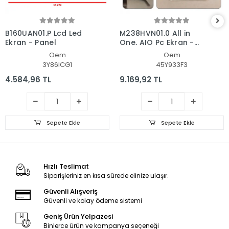
B160UAN01.P Lcd Led
M238HVN01.0 All in
Ekran - Panel
One, AIO Pc Ekran -
Panel
Oem
Oem
3Y86ICG1
45Y933F3
4.584,96 TL
9.169,92 TL
Sepete Ekle
Sepete Ekle
Hızlı Teslimat
Siparişleriniz en kısa sürede elinize ulaşır.
Güvenli Alışveriş
Güvenli ve kolay ödeme sistemi
Geniş Ürün Yelpazesi
Binlerce ürün ve kampanya seçeneği