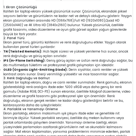
1. Ekran Çözünürlüğü
Kaliteli bir laptop ekranı yüksek çözünürlük sunar. Çözünürlük, ekrandaki piksel
sayısını belirler ve görüntülerin ne kadar net ve detaylı olduğunu gösterir. Yaygın
ekran çözünürlükleri arasında HD (1366x768),Full HD (1920x1080),Quad HD
(2560x1440) ve 4K Ultra HD (3840x2160) bulunur. Yüksek çözünürlük, özellikle
grafik tasarımı, video düzenleme ve oyun gibi görsel açıdan yoğun görevlerde
büyük bir fark yaratır.
2. Panel Türü
Ekran panel türü, görüntü kalitesini ve renk doğruluğunu etkiler. Yaygın olarak
kullanılan panel türleri şunlardır:
TN (Twisted Nematic):
Hızlı tepki süresi ve yüksek yenileme hızı sunar, ancak
renk doğruluğu ve görüş açıları sınırlıdır.
IPS (In-Plane Switching):
Geniş görüş açıları ve üstün renk doğruluğu sağlar, bu
da multimedya tüketimi ve profesyonel grafik çalışmaları için idealdir.
OLED (Organic Light-Emitting Diode):
Derin siyahlar, canlı renkler ve yüksek
kontrast oranı sunar. Enerji verimliliği yüksektir ve ince tasarımlar sağlar.
3. Renk Doğruluğu ve Gamut
Kaliteli bir laptop ekranı, doğru ve canlı renkler sunmalıdır. Renk gamutu, ekranın
gösterebildiği renk aralığını ifade eder. %100 sRGB veya daha geniş bir renk
gamutu (Adobe RGB, DCI-P3) sunan ekranlar, özellikle fotoğraf düzenleme, video
düzenleme ve grafik tasarımı gibi profesyonel işler için önemlidir. Renk
doğruluğu, ekranın gerçek renkleri ne kadar doğru gösterdiğini belirtir ve bu,
kalibrasyonla daha da iyileştirilebilir.
4. Parlaklık ve Yansımayı Önleme
Ekran parlaklığı, ekranın maksimum ışık çıkışını ifade eder ve genellikle nit
birimiyle ölçülür. Yüksek parlaklık seviyesi, özellikle dış mekan kullanımı veya
parlak ortamlarda çalışırken önemlidir. Yansımayı önleme özelliği, ekran
yüzeyindeki parlamaları azaltarak görüntülerin net ve okunabilir kalmasını
sağlar. Mat ekran kaplamaları, yansıma problemlerini minimize ederken, parlak