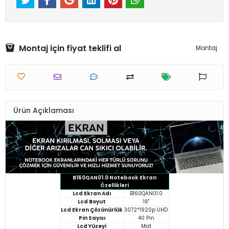
Montaj için fiyat teklifi al
Montaj
Ürün Açıklaması
B160QAN01.0 Notebook Ekran
Özellikleri
Lcd Ekran Adı
B160QAN01.0
Lcd Boyut
16"
Lcd Ekran Çözünürlük
3072*1920p UHD
Pin Sayısı
40 Pin
Lcd Yüzeyi
Mat